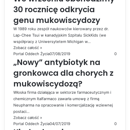
30 rocznicę odkrycia
genu mukowiscydozy
W 1989 roku zespół naukowców kierowany przez dr.
Lap-Chee Tsui w kanadyjskim Szpitalu SickKids (we
współpracy z Uniwersytetem Michigan w…
Zobacz całość »
Portal Oddech Życia
07/08/2019
0
„Nowy” antybiotyk na
gronkowca dla chorych z
mukowiscydozą?
Włoska firma działająca w sektorze farmaceutycznym i
chemicznym Italfarmaco zawarła umowę z firmą
Neupharma na opracowanie i komercjalizację wziewnej
postaci…
Zobacz całość »
Portal Oddech Życia
04/07/2019
0