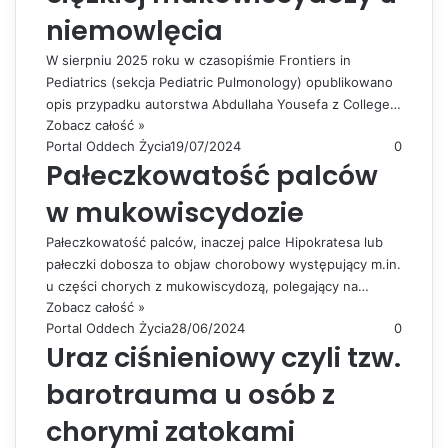
niemowlęcia
W sierpniu 2025 roku w czasopiśmie Frontiers in
Pediatrics (sekcja Pediatric Pulmonology) opublikowano
opis przypadku autorstwa Abdullaha Yousefa z College…
Zobacz całość »
Portal Oddech Życia
19/07/2024
0
Pałeczkowatość palców
w mukowiscydozie
Pałeczkowatość palców, inaczej palce Hipokratesa lub
pałeczki dobosza to objaw chorobowy występujący m.in.
u części chorych z mukowiscydozą, polegający na…
Zobacz całość »
Portal Oddech Życia
28/06/2024
0
Uraz ciśnieniowy czyli tzw.
barotrauma u osób z
chorymi zatokami