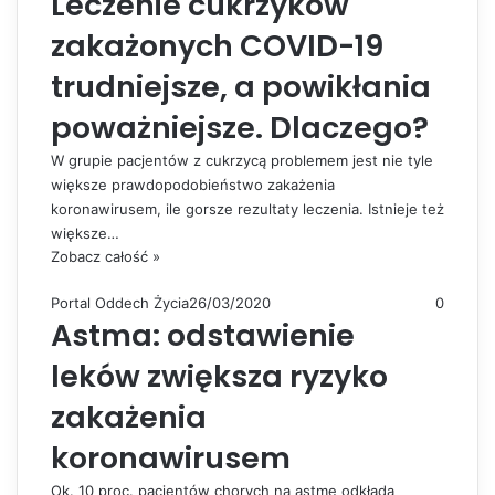
Leczenie cukrzyków
zakażonych COVID-19
trudniejsze, a powikłania
poważniejsze. Dlaczego?
W grupie pacjentów z cukrzycą problemem jest nie tyle
większe prawdopodobieństwo zakażenia
koronawirusem, ile gorsze rezultaty leczenia. Istnieje też
większe…
Zobacz całość »
Portal Oddech Życia
26/03/2020
0
Astma: odstawienie
leków zwiększa ryzyko
zakażenia
koronawirusem
Ok. 10 proc. pacjentów chorych na astmę odkłada