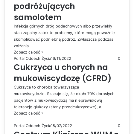
podróżujących
samolotem
Infekcja górnych dróg oddechowych albo przewlekły
stan zapalny zatok to problemy, które mogą poważnie
skomplikować podniebną podróż. Zwłaszcza podczas
zniżania…
Zobacz całość »
Portal Oddech Życia
16/11/2022
0
Cukrzyca u chorych na
mukowiscydozę (CFRD)
Cukrzyca to choroba towarzysząca
mukowiscydozie. Szacuje się, że około 70% dorosłych
pacjentów z mukowiscydozą ma nieprawidłową
tolerancję glukozy (stany przedcukrzycowe), a…
Zobacz całość »
Portal Oddech Życia
15/07/2022
0