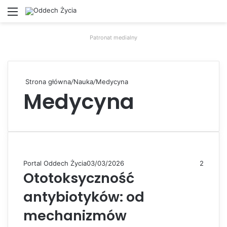
Menu
W
Patronat medialny
Strona główna
/
Nauka
/
Medycyna
Medycyna
Portal Oddech Życia
03/03/2026
2
Ototoksyczność
antybiotyków: od
mechanizmów