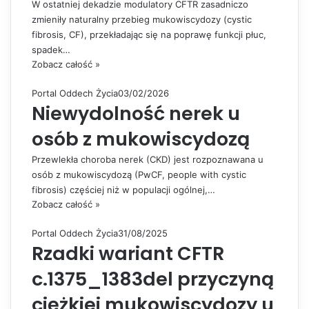
W ostatniej dekadzie modulatory CFTR zasadniczo
zmieniły naturalny przebieg mukowiscydozy (cystic
fibrosis, CF), przekładając się na poprawę funkcji płuc,
spadek…
Zobacz całość »
Portal Oddech Życia
03/02/2026
Niewydolność nerek u
osób z mukowiscydozą
Przewlekła choroba nerek (CKD) jest rozpoznawana u
osób z mukowiscydozą (PwCF, people with cystic
fibrosis) częściej niż w populacji ogólnej,…
Zobacz całość »
Portal Oddech Życia
31/08/2025
Rzadki wariant CFTR
c.1375_1383del przyczyną
ciężkiej mukowiscydozy u