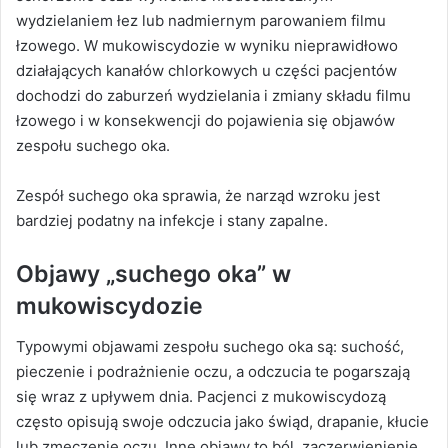
wydzielaniem łez lub nadmiernym parowaniem filmu
łzowego. W mukowiscydozie w wyniku nieprawidłowo
działających kanałów chlorkowych u części pacjentów
dochodzi do zaburzeń wydzielania i zmiany składu filmu
łzowego i w konsekwencji do pojawienia się objawów
zespołu suchego oka.
Zespół suchego oka sprawia, że narząd wzroku jest
bardziej podatny na infekcje i stany zapalne.
Objawy „suchego oka” w
mukowiscydozie
Typowymi objawami zespołu suchego oka są:
suchość,
pieczenie i podrażnienie oczu, a odczucia te pogarszają
się wraz z upływem dnia. Pacjenci z mukowiscydozą
często opisują swoje odczucia jako świąd, drapanie, kłucie
lub zmęczenie oczu. Inne objawy to ból, zaczerwienienie,