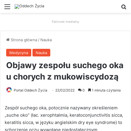
Menu
W
Patronat medialny
Strona główna
/
Nauka
Medycyna
Nauka
Objawy zespołu suchego oka
u chorych z mukowiscydozą
Portal Oddech Życia
22/02/2022
0
1 minuta czytania
Zespół suchego oka, potocznie nazywany określeniem
„suche oko” (łac. xerophtalmia, keratoconjunctivitis sicca,
keratitis sicca, w języku angielskim dry eye syndrome) to
schorzenie oczu wywołane niedostatecznym