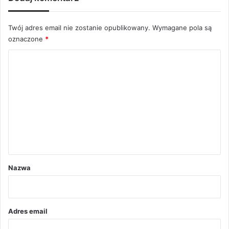
Twój adres email nie zostanie opublikowany.
Wymagane pola są
oznaczone
*
K
o
m
e
n
t
a
r
Nazwa
z
*
Adres email