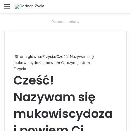
Menu
W
Patronat medialny
Strona główna
/
Z życia
/
Cześć! Nazywam się
mukowiscydoza i powiem Ci, czym jestem.
Z życia
Cześć!
Nazywam się
mukowiscydoza
i powiem Ci,