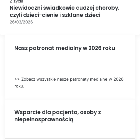
C
Z życia
Niewidoczni świadkowie cudzej choroby,
l
czyli dzieci-cienie i szklane dzieci
o
s
26/03/2026
e
Nasz patronat medialny w 2026 roku
>> Zobacz wszystkie nasze patronaty medialne w 2026
roku.
Wsparcie dla pacjenta, osoby z
niepełnosprawnością