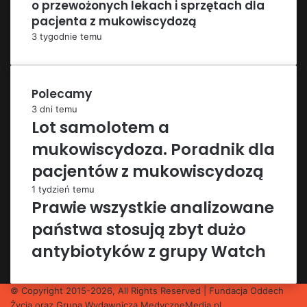
o przewożonych lekach i sprzętach dla
pacjenta z mukowiscydozą
3 tygodnie temu
Polecamy
3 dni temu
Lot samolotem a
mukowiscydoza. Poradnik dla
pacjentów z mukowiscydozą
1 tydzień temu
Prawie wszystkie analizowane
państwa stosują zbyt dużo
antybiotyków z grupy Watch
© Copyright 2015-2026, All Rights Reserved | Fundacja Oddech
Życia oraz Grupa Wydawnicza
MedyczneMedia.pl