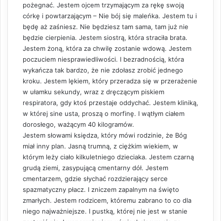
pożegnać. Jestem ojcem trzymającym za rękę swoją
córkę i powtarzającym – Nie bój się maleńka. Jestem tu i
będę aż zaśniesz. Nie będziesz tam sama, tam już nie
będzie cierpienia. Jestem siostrą, która straciła brata.
Jestem żoną, która za chwilę zostanie wdową. Jestem
poczuciem niesprawiedliwości. I bezradnością, która
wykańcza tak bardzo, że nie zdołasz zrobić jednego
kroku. Jestem lękiem, który przeradza się w przerażenie
w ułamku sekundy, wraz z dręczącym piskiem
respiratora, gdy ktoś przestaje oddychać. Jestem kliniką,
w której sine usta, proszą o morfinę. I wątłym ciałem
dorosłego, ważącym 40 kilogramów.
Jestem słowami księdza, który mówi rodzinie, że Bóg
miał inny plan. Jasną trumną, z ciężkim wiekiem, w
którym leży ciało kilkuletniego dzieciaka. Jestem czarną
grudą ziemi, zasypującą cmentarny dół. Jestem
cmentarzem, gdzie słychać rozdzierający serce
spazmatyczny płacz. I zniczem zapalnym na święto
zmarłych. Jestem rodzicem, któremu zabrano to co dla
niego najważniejsze. I pustką, której nie jest w stanie