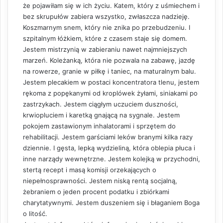
że pojawiłam się w ich życiu. Katem, który z uśmiechem i
bez skrupułów zabiera wszystko, zwłaszcza nadzieję.
Koszmarnym snem, który nie znika po przebudzeniu. I
szpitalnym łóżkiem, które z czasem staje się domem.
Jestem mistrzynią w zabieraniu nawet najmniejszych
marzeń. Koleżanką, która nie pozwala na zabawę, jazdę
na rowerze, granie w piłkę i taniec, na maturalnym balu.
Jestem plecakiem w postaci koncentratora tlenu, jestem
rękoma z popękanymi od kroplówek żyłami, siniakami po
zastrzykach. Jestem ciągłym uczuciem duszności,
krwiopluciem i karetką gnającą na sygnale. Jestem
pokojem zastawionym inhalatorami i sprzętem do
rehabilitacji. Jestem garściami leków branymi kilka razy
dziennie. I gęsta, lepką wydzieliną, która oblepia płuca i
inne narządy wewnętrzne. Jestem kolejką w przychodni,
stertą recept i masą komisji orzekających o
niepełnosprawności. Jestem niską rentą socjalną,
żebraniem o jeden procent podatku i zbiórkami
charytatywnymi. Jestem duszeniem się i błaganiem Boga
o litość.