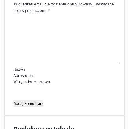
Twój adres email nie zostanie opublikowany.
Wymagane
pola są oznaczone
*
K
o
m
e
n
t
a
r
z
Nazwa
*
Adres email
Witryna internetowa