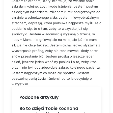
Jestem telefonem, który informuje, że właśnie sobie
zabrałam kolejne, zbyt młode istnienie. Jestem pustym
dziecięcym łóżeczkiem, milionem rurek podłączonych do
skrajnie wychudzonego ciała. Jestem niewyobrażalnym
strachem, depresją, która podsuwa najgorsze myśli. Te o
poddaniu się, te o tym, żeby to wszystko już się
skończyło. Jestem wiadomością wysłaną o trzeciej w
nocy – Mamo nie gniewaj się na mnie, ale już nie mam
sił, już nie chcę tak żyć. Jestem cichą, ledwo słyszalną z
wyczerpania prośbą, żeby nie reanimować, kiedy serce
znów przestanie bić. Jestem prośbą o jeszcze jeden
dzień, jeszcze jeden wspólny posiłek i o to, żeby ktoś
przy mnie był, gdy zdecyduje zabrać kolejnego pacjenta.
Jestem najgorszym co może cię spotkać. Jestem
bezczelną panią życia i śmierci, bo to ja decyduję o
wszystkim.
Podobne artykuły
Bo to dzięki Tobie kochana