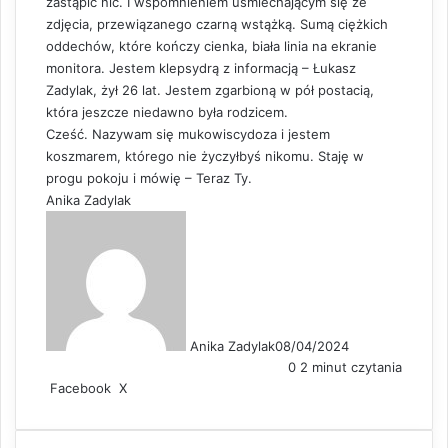
zastąpić nic. I wspomnieniem uśmiechającym się ze
zdjęcia, przewiązanego czarną wstążką. Sumą ciężkich
oddechów, które kończy cienka, biała linia na ekranie
monitora. Jestem klepsydrą z informacją – Łukasz
Zadylak, żył 26 lat. Jestem zgarbioną w pół postacią,
która jeszcze niedawno była rodzicem.
Cześć. Nazywam się mukowiscydoza i jestem
koszmarem, którego nie życzyłbyś nikomu. Staję w
progu pokoju i mówię – Teraz Ty.
Anika Zadylak
Anika Zadylak
08/04/2024
0
2 minut czytania
Facebook
X
L
S
D
i
h
r
n
a
u