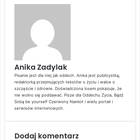
k
r
k
e
e
u
d
v
j
I
i
n
a
E
m
a
i
l
Anika Zadylak
Pisanie jest dla niej jak oddech. Anika jest publicystką,
redaktorką przejmujących tekstów o życiu i walce o
szczęście i zdrowie. Doświadczona losem pokazuje, że
nie wolno się poddawać. Pisze dla Oddechu Życia, Bądź
Sobą be yourself Czerwony Namiot i wielu portali i
serwisów internetowych.
Dodaj komentarz