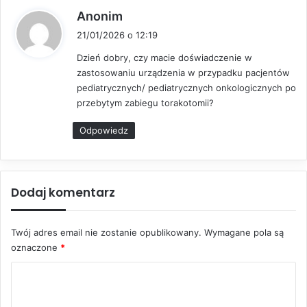
p
Anonim
i
21/01/2026 o 12:19
s
Dzień dobry, czy macie doświadczenie w
z
zastosowaniu urządzenia w przypadku pacjentów
e
pediatrycznych/ pediatrycznych onkologicznych po
:
przebytym zabiegu torakotomii?
Odpowiedz
Dodaj komentarz
Twój adres email nie zostanie opublikowany.
Wymagane pola są
oznaczone
*
K
o