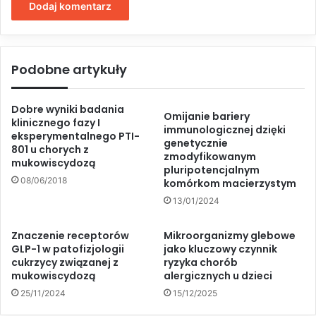
Podobne artykuły
Dobre wyniki badania
Omijanie bariery
klinicznego fazy I
immunologicznej dzięki
eksperymentalnego PTI-
genetycznie
801 u chorych z
zmodyfikowanym
mukowiscydozą
pluripotencjalnym
08/06/2018
komórkom macierzystym
13/01/2024
Znaczenie receptorów
Mikroorganizmy glebowe
GLP-1 w patofizjologii
jako kluczowy czynnik
cukrzycy związanej z
ryzyka chorób
mukowiscydozą
alergicznych u dzieci
25/11/2024
15/12/2025