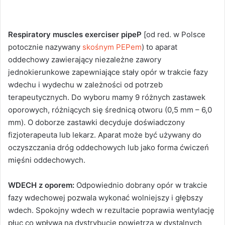
Respiratory muscles exerciser pipeP
[od red. w Polsce
potocznie nazywany
skośnym PEPem
) to aparat
oddechowy zawierający niezależne zawory
jednokierunkowe zapewniające stały opór w trakcie fazy
wdechu i wydechu w zależności od potrzeb
terapeutycznych. Do wyboru mamy 9 różnych zastawek
oporowych, różniących się średnicą otworu (0,5 mm – 6,0
mm). O doborze zastawki decyduje doświadczony
fizjoterapeuta lub lekarz. Aparat może być używany do
oczyszczania dróg oddechowych lub jako forma ćwiczeń
mięśni oddechowych.
WDECH z oporem:
Odpowiednio dobrany opór w trakcie
fazy wdechowej pozwala wykonać wolniejszy i głębszy
wdech. Spokojny wdech w rezultacie poprawia wentylację
płuc co wpływa na dystrybucję powietrza w dystalnych