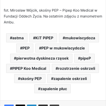
fot. Mirosław Wójcik, skośny PEP – Pipep Koo Medical w
Fundacji Oddech Życia. Na ostatnim zdjęciu z manometrem
Ambu.
astma
KiT PiPEP
mukowiscydoza
PEP
PEP w mukowiscydozie
pierwotna dyskineza rzęsek
pipeP
PIPEP Koo Medical
rozstrzenie oskrzeli
skośny PEP
zapalenie oskrzeli
zapalenie płuc
LinkedIn
Share via Email
Drukuj