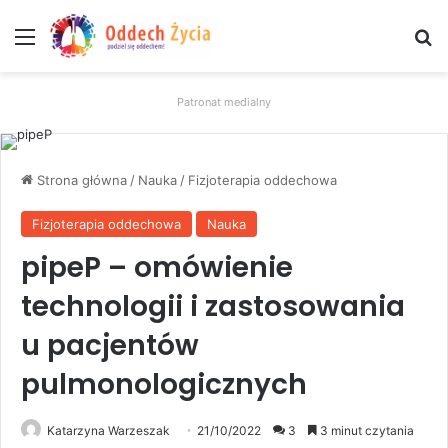
Menu
W
Patronat medialny
Strona główna
/
Nauka
/
Fizjoterapia oddechowa
Fizjoterapia oddechowa
Nauka
pipeP – omówienie
technologii i zastosowania
u pacjentów
pulmonologicznych
Katarzyna Warzeszak
21/10/2022
3
3 minut czytania