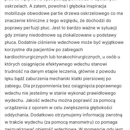
oskrzelach. A zatem, powolna i głęboka inspiracja
mobilizuje obwodowe partie drzewa oskrzelowego co ma
znaczenie kliniczne z tego względu, że dochodzi do
poprawy perfuzji płuc. Jest to bardzo ważne w sytuacji
gdy zmiany niedodmowe są zlokalizowane u podstawy
płuca. Dodatnie ciśnienie wdechowe może być wyjątkowe
korzystne dla pacjentów po zabiegach
kardiochirurgicznych lub torakochirurgicznych, u osób u
których osiągnięcie efektywnego wdechu stanowi
trudność na danym etapie leczenia, głównie z powodu
lęku bądź zaburzenia mechaniki klatki piersiowej po
zabiegu. Dla przypomnienia bez osiągnięcia poprawnego
wdechu nie jesteśmy w stanie wykonać prawidłowego
wydechu. Jakość wdechu można poprawić za pomocą
urządzenia z oporem w celu zwiększenia głębokości
oddychania. Dodatkowo otrzymujemy informację zwrotną
w trakcie wydechu (za pomocą manometru) co pomaga
zwizualizować objętość wdechową. W momencie gdy jest