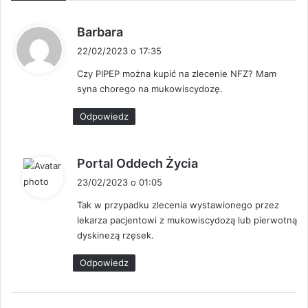
p
Barbara
i
22/02/2023 o 17:35
s
Czy PIPEP można kupić na zlecenie NFZ? Mam
z
syna chorego na mukowiscydozę.
e
:
Odpowiedz
p
Portal Oddech Życia
i
23/02/2023 o 01:05
s
Tak w przypadku zlecenia wystawionego przez
z
lekarza pacjentowi z mukowiscydozą lub pierwotną
e
dyskinezą rzęsek.
:
Odpowiedz