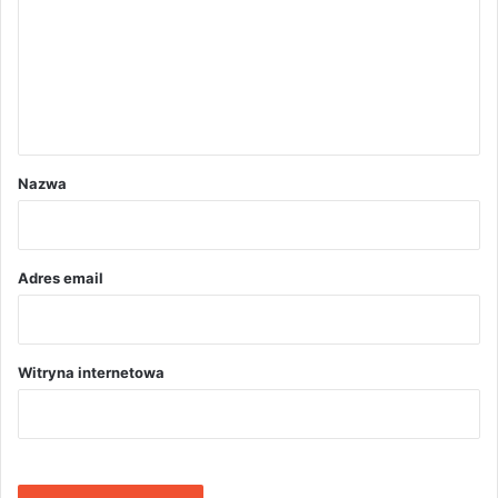
m
e
n
t
a
r
Nazwa
z
*
Adres email
Witryna internetowa