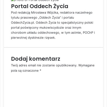
e
e
u
Portal Oddech Życia
d
v
j
I
i
Pod redakcją Mirosława Wójcika, redaktora naczelnego
n
a
tytułu prasowego „Oddech Życia” i portalu
E
OddechZycia.pl. Oddech Życia to specjalistyczny polski
m
portal poświęcony mukowiscydozie oraz innym
a
chorobom układu oddechowego, w tym astmie, POChP i
i
pierwotnej dyskinezie rzęsek.
l
Dodaj komentarz
Twój adres email nie zostanie opublikowany.
Wymagane
pola są oznaczone
*
K
o
m
e
n
t