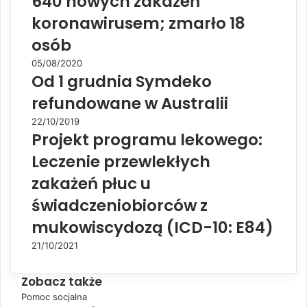
640 nowych zakażeń
koronawirusem; zmarło 18
osób
05/08/2020
Od 1 grudnia Symdeko
refundowane w Australii
22/10/2019
Projekt programu lekowego:
Leczenie przewlekłych
zakażeń płuc u
świadczeniobiorców z
mukowiscydozą (ICD-10: E84)
21/10/2021
Zobacz także
C
Pomoc socjalna