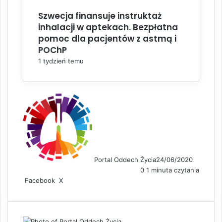
Szwecja finansuje instruktaż
inhalacji w aptekach. Bezpłatna
pomoc dla pacjentów z astmą i
POChP
1 tydzień temu
Portal Oddech Życia
24/06/2020
0
1 minuta czytania
Facebook
X
L
S
D
i
h
r
n
a
u
k
r
k