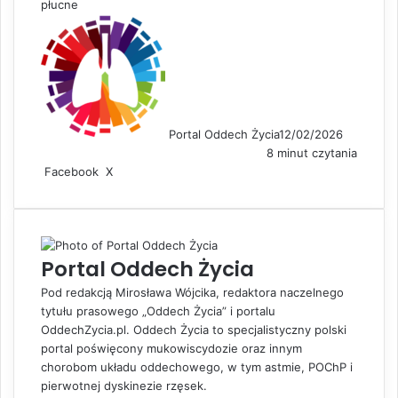
płucne
Portal Oddech Życia
12/02/2026
8 minut czytania
Facebook
X
L
S
D
i
h
r
n
a
u
k
r
k
e
e
u
Portal Oddech Życia
d
v
j
I
i
Pod redakcją Mirosława Wójcika, redaktora naczelnego
n
a
tytułu prasowego „Oddech Życia” i portalu
E
OddechZycia.pl. Oddech Życia to specjalistyczny polski
m
portal poświęcony mukowiscydozie oraz innym
a
chorobom układu oddechowego, w tym astmie, POChP i
i
pierwotnej dyskinezie rzęsek.
l