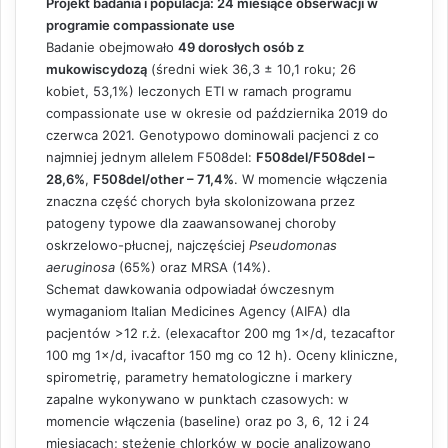
Projekt badania i populacja: 24 miesiące obserwacji w
programie compassionate use
Badanie obejmowało
49 dorosłych osób z
mukowiscydozą
(średni wiek 36,3 ± 10,1 roku; 26
kobiet, 53,1%) leczonych ETI w ramach programu
compassionate use w okresie od października 2019 do
czerwca 2021. Genotypowo dominowali pacjenci z co
najmniej jednym allelem F508del:
F508del/F508del –
28,6%
,
F508del/other – 71,4%
. W momencie włączenia
znaczna część chorych była skolonizowana przez
patogeny typowe dla zaawansowanej choroby
oskrzelowo-płucnej, najczęściej
Pseudomonas
aeruginosa
(65%) oraz MRSA (14%).
Schemat dawkowania odpowiadał ówczesnym
wymaganiom Italian Medicines Agency (AIFA) dla
pacjentów >12 r.ż. (elexacaftor 200 mg 1×/d, tezacaftor
100 mg 1×/d, ivacaftor 150 mg co 12 h). Oceny kliniczne,
spirometrię, parametry hematologiczne i markery
zapalne wykonywano w punktach czasowych: w
momencie włączenia (baseline) oraz po 3, 6, 12 i 24
miesiącach; stężenie chlorków w pocie analizowano