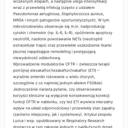
wczesnych etapach, a następnie ulega intensyfikacji
wraz z przewlekłą infekcją (często z udziałem
Pseudomonas aeruginosa
,
Staphylococcus aureus
,
MRSA i innych patogenów oportunistycznych). W tym
mikrośrodowisku obserwuje się m.in. nadprodukcję
cytokin i chemokin (np. IL-6, IL-8), opóźnienie apoptozy
neutrofili, nasilone powstawanie NETs (neutrophil
extracellular traps) oraz przewlekłe uszkodzenie tkanki
płucnej napędzające remodeling i postępującą
niewydolność oddechową.
Wprowadzenie modulatorów CFTR – zwłaszcza terapii
potrójnej elexakaftor/tezakaftor/ivakaftor (
ETI
) –
wyraźnie zmieniło rokowanie u wielu chorych,
szczególnie z co najmniej jednym allelem F508del.
Jednocześnie narasta pytanie, czy obserwowane
korzyści kliniczne są wyłącznie konsekwencją korekcji
funkcji CFTR w nabłonku, czy też ETI wywiera mierzalny
wpływ na układ odpornościowy i przewlekły stan zapalny
(zarówno miejscowy, jak i systemowy). Artykuł zespołu
Lucca i wsp. opublikowany w
Respiratory Research
dostarcza w tym zakresie jednych z najdłuższych dotąd