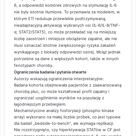
6, a odpowiedzi komórek zdrowych na stymulację IL-6
nie były istotnie tłumione. To przemawia za modelem, w
którym ETI redukuje przewlekle podtrzymywaną,
nieadaptacyjną aktywację wybranych osi (IL-6/IL-8/TNF-
α; STAT2/STAT5), co może przekładać się na mniejszą
liczbę zaostrzeń i mniejsze obciążenie zapalne, ale nie
musi oznaczać istotnie zwiększonego ryzyka zakażeń
wynikającego z blokady odpowiedzi ostrej. Wciąż jednak
potrzebne są dane z większych kohort, także w innych
fenotypach choroby.
Ograniczenia badania i pytania otwarte
Autorzy wskazują ograniczenia interpretacyjne:
Badana kohorta obejmowała pacjentów z zaawansowaną
chorobą płuc, co może kształtować profil zapalny i
ograniczać uogólnienie wyników na populację z
łagodniejszym przebiegiem.
Mechanistyczne analizy fosforylacji (phospho-kinase
array) wykonano na małej liczbie próbek, co jest typowe
dla badań „bedside-to-bench”, ale wymaga replikacji.
Nie rozstrzygnięto, czy hiperktywacja STATów w CF jest
napędzana pętlą autokrynną/parakrynną IL-6, czy wynika