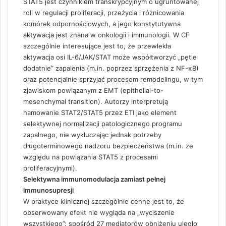
STAT5 jest czynnikiem transkrypcyjnym o ugruntowanej
roli w regulacji proliferacji, przeżycia i różnicowania
komórek odpornościowych, a jego konstytutywna
aktywacja jest znana w onkologii i immunologii. W CF
szczególnie interesujące jest to, że przewlekła
aktywacja osi IL-6/JAK/STAT może współtworzyć „pętle
dodatnie” zapalenia (m.in. poprzez sprzężenia z NF-κB)
oraz potencjalnie sprzyjać procesom remodelingu, w tym
zjawiskom powiązanym z EMT (epithelial-to-
mesenchymal transition). Autorzy interpretują
hamowanie STAT2/STAT5 przez ETI jako element
selektywnej normalizacji patologicznego programu
zapalnego, nie wykluczając jednak potrzeby
długoterminowego nadzoru bezpieczeństwa (m.in. ze
względu na powiązania STAT5 z procesami
proliferacyjnymi).
Selektywna immunomodulacja zamiast pełnej
immunosupresji
W praktyce klinicznej szczególnie cenne jest to, że
obserwowany efekt nie wygląda na „wyciszenie
wszystkiego”: spośród 27 mediatorów obniżeniu uległo