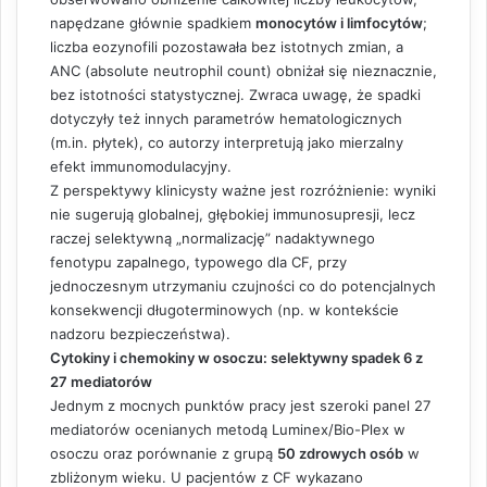
napędzane głównie spadkiem
monocytów i limfocytów
;
liczba eozynofili pozostawała bez istotnych zmian, a
ANC (absolute neutrophil count) obniżał się nieznacznie,
bez istotności statystycznej. Zwraca uwagę, że spadki
dotyczyły też innych parametrów hematologicznych
(m.in. płytek), co autorzy interpretują jako mierzalny
efekt immunomodulacyjny.
Z perspektywy klinicysty ważne jest rozróżnienie: wyniki
nie sugerują globalnej, głębokiej immunosupresji, lecz
raczej selektywną „normalizację” nadaktywnego
fenotypu zapalnego, typowego dla CF, przy
jednoczesnym utrzymaniu czujności co do potencjalnych
konsekwencji długoterminowych (np. w kontekście
nadzoru bezpieczeństwa).
Cytokiny i chemokiny w osoczu: selektywny spadek 6 z
27 mediatorów
Jednym z mocnych punktów pracy jest szeroki panel 27
mediatorów ocenianych metodą Luminex/Bio-Plex w
osoczu oraz porównanie z grupą
50 zdrowych osób
w
zbliżonym wieku. U pacjentów z CF wykazano