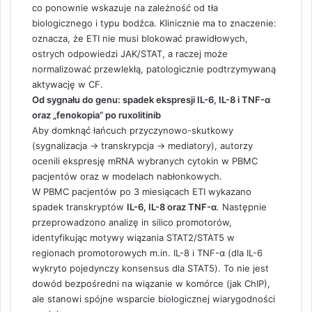
co ponownie wskazuje na zależność od tła
biologicznego i typu bodźca. Klinicznie ma to znaczenie:
oznacza, że ETI nie musi blokować prawidłowych,
ostrych odpowiedzi JAK/STAT, a raczej może
normalizować przewlekłą, patologicznie podtrzymywaną
aktywację w CF.
Od sygnału do genu: spadek ekspresji IL-6, IL-8 i TNF-α
oraz „fenokopia” po ruxolitinib
Aby domknąć łańcuch przyczynowo-skutkowy
(sygnalizacja → transkrypcja → mediatory), autorzy
ocenili ekspresję mRNA wybranych cytokin w PBMC
pacjentów oraz w modelach nabłonkowych.
W PBMC pacjentów po 3 miesiącach ETI wykazano
spadek transkryptów
IL-6, IL-8 oraz TNF-α
. Następnie
przeprowadzono analizę in silico promotorów,
identyfikując motywy wiązania STAT2/STAT5 w
regionach promotorowych m.in. IL-8 i TNF-α (dla IL-6
wykryto pojedynczy konsensus dla STAT5). To nie jest
dowód bezpośredni na wiązanie w komórce (jak ChIP),
ale stanowi spójne wsparcie biologicznej wiarygodności