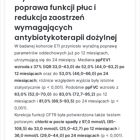
poprawa funkcji płuc i
redukcja zaostrzeń
wymagających
antybiotykoterapii dożylnej
W badanej kohorcie ETI przyniosło wyraźną poprawę
parametrów oddechowych już po 12 miesiącach,
utrzymującą się do 24 miesięcy. Mediana
ppFEV1
wzrosła z 37% (IQR 33,0–43,0) do 52,0% (44,0–63,2) po
12 miesiącach
oraz do
53,0% (46,0–66,0) po 24
miesiącach
; różnice względem wyjścia były istotne
statystycznie (p < 0,001). Podobnie
ppFVC
wzrosło z
63,0% (52,0–70,0)
do
83,0% (72,7–95,2)
po 12
miesiącach i
81,0% (69,5–93,5)
po 24 miesiącach (p <
0,001).
Korekcja funkcji CFTR była potwierdzona także testem
potowym:
chlorki w pocie spadły z 97,0 mmol/L (85–
108,5) do 33,0 mmol/L (25,0–42,7) po 12 miesiącach
i
36,0 mmol/L (29,0–44,0) po 24 miesiącach
(p < 0,001).