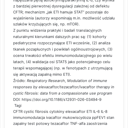
z bardziej pierwotnej dysregulacji zależnej od defektu
CFTR; mechanizm „jak ETI hamuje STAT” pozostaje do
wyjaśnienia (autorzy wspominają m.in. możliwość udziału
szlaków krzyżujących się, np. mTOR).
Z punktu widzenia praktyki i badań translacyjnych
naturalnymi kierunkami dalszych prac są: (1) kohorty
pediatryczne rozpoczynające ETI wcześnie, (2) analiza
tkanek pozapłucnych i powikłań ogólnoustrojowych, (3)
ocena trwałości efektu immunomodulacyjnego po wielu
latach, (4) walidacja osi STAT5 jako potencjalnego celu
terapii wspomagającej (np. w fenotypach z utrzymującą
się aktywacją zapalną mimo ETI).
Źródło:
Respiratory Research
,
Modulation of immune
responses by elexacaftor/tezacaftor/ivacaftor therapy in
cystic fibrosis: data from a compassionate use program
DOI:
https://doi.org/10.1186/s12931-026-03494-9
Tagi
CFTR
cystic fibrosis
cytokiny
elexacaftor
ETI
IL-6
IL-8
immunomodulacja
ivacaftor
mukowiscydoza
ppFEV1
stan
zapalny
test potowy
tezacaftor
TNF-alfa
zaostrzenia