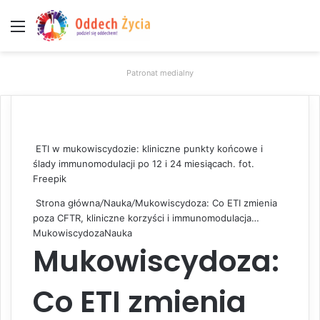
Menu
W
Patronat medialny
ETI w mukowiscydozie: kliniczne punkty końcowe i
ślady immunomodulacji po 12 i 24 miesiącach. fot.
Freepik
Strona główna
/
Nauka
/
Mukowiscydoza: Co ETI zmienia
poza CFTR, kliniczne korzyści i immunomodulacja…
Mukowiscydoza
Nauka
Mukowiscydoza:
Co ETI zmienia