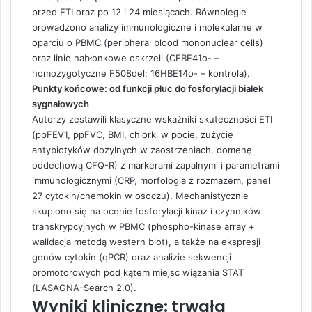
przed ETI oraz po 12 i 24 miesiącach. Równolegle
prowadzono analizy immunologiczne i molekularne w
oparciu o PBMC (peripheral blood mononuclear cells)
oraz linie nabłonkowe oskrzeli (CFBE41o- –
homozygotyczne F508del; 16HBE14o- – kontrola).
Punkty końcowe: od funkcji płuc do fosforylacji białek
sygnałowych
Autorzy zestawili klasyczne wskaźniki skuteczności ETI
(ppFEV1, ppFVC, BMI, chlorki w pocie, zużycie
antybiotyków dożylnych w zaostrzeniach, domenę
oddechową CFQ-R) z markerami zapalnymi i parametrami
immunologicznymi (CRP, morfologia z rozmazem, panel
27 cytokin/chemokin w osoczu). Mechanistycznie
skupiono się na ocenie fosforylacji kinaz i czynników
transkrypcyjnych w PBMC (phospho-kinase array +
walidacja metodą western blot), a także na ekspresji
genów cytokin (qPCR) oraz analizie sekwencji
promotorowych pod kątem miejsc wiązania STAT
(LASAGNA-Search 2.0).
Wyniki kliniczne: trwała