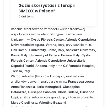
Gdzie skorzystasz z terapii
SIMEOX w Polsce?
5 dni temu
Badanie zrealizowano w modelu wieloośrodkowej
współpracy kliniczno-laboratoryjnej, z rdzeniem
klinicznym w
Cystic Fibrosis Center, Azienda Ospedaliera
Universitaria Integrata, Verona, Italy
, przy udziale m.in.
Link Campus University, Rome, Italy
,
Sapienza University,
Rome, Italy
,
University of Ferrara, Ferrara, Italy
,
Cystic
Fibrosis Center, Azienda Ospedaliero Universitaria
Ospedali Riuniti, Ancona, Italy
oraz
Ca’ Foncello Hospital,
Treviso, Italy
.
Wśród autorów (twórców koncepcji, realizatorów i
analityków danych) znajdują się m.in.:
Francesca Lucca
,
Anna Pianazzola
,
Ilaria Meneghelli
,
Giuseppina
Catanzaro
,
Giuseppe Sabbioni
,
Gloria Tridello
,
Giuseppe
Lippi
, a także autorzy korespondujący i liderzy projektu:
Marco Cipolli
oraz
Valentino Bezzerri
.