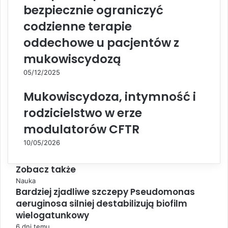
bezpiecznie ograniczyć
codzienne terapie
oddechowe u pacjentów z
mukowiscydozą
05/12/2025
Mukowiscydoza, intymność i
rodzicielstwo w erze
modulatorów CFTR
10/05/2026
Zobacz także
C
Nauka
Bardziej zjadliwe szczepy Pseudomonas
l
aeruginosa silniej destabilizują biofilm
o
s
wielogatunkowy
e
6 dni temu