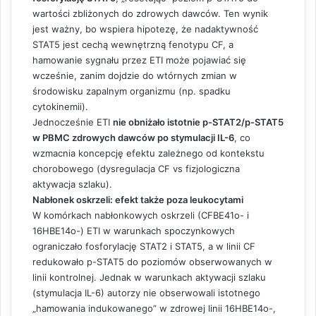
wartości zbliżonych do zdrowych dawców. Ten wynik
jest ważny, bo wspiera hipotezę, że nadaktywność
STAT5 jest cechą wewnętrzną fenotypu CF, a
hamowanie sygnału przez ETI może pojawiać się
wcześnie, zanim dojdzie do wtórnych zmian w
środowisku zapalnym organizmu (np. spadku
cytokinemii).
Jednocześnie ETI
nie obniżało istotnie p-STAT2/p-STAT5
w PBMC zdrowych dawców po stymulacji IL-6
, co
wzmacnia koncepcję efektu zależnego od kontekstu
chorobowego (dysregulacja CF vs fizjologiczna
aktywacja szlaku).
Nabłonek oskrzeli: efekt także poza leukocytami
W komórkach nabłonkowych oskrzeli (CFBE41o- i
16HBE14o-) ETI w warunkach spoczynkowych
ograniczało fosforylację STAT2 i STAT5, a w linii CF
redukowało p-STAT5 do poziomów obserwowanych w
linii kontrolnej. Jednak w warunkach aktywacji szlaku
(stymulacja IL-6) autorzy nie obserwowali istotnego
„hamowania indukowanego” w zdrowej linii 16HBE14o-,