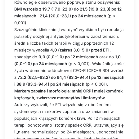
Równolegle obserwowano poprawę stanu odżywienia:
BMI wzrosło z 19,7 (17,9–22,0) do 21,5 (19,8–23,3) po 12
miesiącach
i
21,4 (20,0–23,1) po 24 miesiącach
(p <
0,001).
Szczególnie klinicznie „twardym” wynikiem była redukcja
potrzeby dożylnej antybiotykoterapii w zaostrzeniach:
średnia liczba takich terapii w ciągu poprzednich 12
miesięcy wynosiła
4,0 (zakres 3,0–5,0) przed ETI
,
spadając do
0,0 (0,0–1,0) po 12 miesiącach
oraz do
1,0
(0,0–1,0) po 24 miesiącach
(p < 0,001). Wskaźnik jakości
życia w domenie oddechowej CFQ-R (CFQ-R RD) wzrósł
z
72,2 (62,5–83,2) do 94,4 (83,3–94,4) po 12 miesiącach
i
88,9 (83,3–94,4) po 24 miesiącach
(p < 0,001).
Markery zapalne i morfologia: mniej CRP i mniej komórek
krążących, zwłaszcza monocytów i limfocytów
Autorzy wykazali, że ETI wiązało się z obniżeniem
systemowych markerów zapalenia oraz zmianami w
populacjach krążących komórek krwi. Po 12 miesiącach
terapii odnotowano istotny spadek
CRP
, utrzymujący się
i „niemal normalizujący” po 24 miesiącach. Jednocześnie
obserwowano obniżenie całkowitej liczby leukocytów,