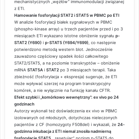
mechanistycznych „węzłów” immunomodulacji związanej
z ETI.
Hamowanie fosforylacji STAT2 i STAT5 w PBMC po ETI
W analizie fosforylacji białek sygnałowych w PBMC
(phospho-kinase array) u trzech pacjentów przed i po 3
miesiącach ETI wykazano istotne obniżenie sygnału
p-
STAT2 (Y690)
i
p-STAT5 (Y694/Y699)
, co następnie
potwierdzono metodą western blot. Jednocześnie
zauważono częściowy spadek ilości całkowitego
STAT2/STAT5, a na poziomie transkryptów – obniżenie
mRNA
STAT5A
i
STAT2
po 3 miesiącach terapii. Taka
zbieżność (fosforylacja + ekspresja) sugeruje, że ETI
może wpływać szerzej na program transkrypcyjny
komórek, a nie wyłącznie na funkcję kanału CFTR.
Efekt szybki i „komórkowo wewnętrzny”: ex vivo po 24
godzinach
Autorzy wykonali też doświadczenia ex vivo w PBMC
izolowanych od młodszych, dotychczas nieleczonych
pacjentów z CF (homozygoty F508del) i wykazali, że
24-
godzinna inkubacja z ETI niemal znosiła nadmierną
fosforylację STAT5
, „resetując” poziom p-STAT5 do