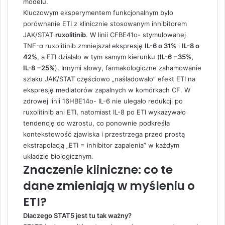
modelu.
Kluczowym eksperymentem funkcjonalnym było
porównanie ETI z klinicznie stosowanym inhibitorem
JAK/STAT
ruxolitinib
. W linii CFBE41o- stymulowanej
TNF-α ruxolitinib zmniejszał ekspresję
IL-6 o 31%
i
IL-8 o
42%
, a ETI działało w tym samym kierunku (
IL-6 −35%,
IL-8 −25%
). Innymi słowy, farmakologiczne zahamowanie
szlaku JAK/STAT częściowo „naśladowało” efekt ETI na
ekspresję mediatorów zapalnych w komórkach CF. W
zdrowej linii 16HBE14o- IL-6 nie ulegało redukcji po
ruxolitinib ani ETI, natomiast IL-8 po ETI wykazywało
tendencję do wzrostu, co ponownie podkreśla
kontekstowość zjawiska i przestrzega przed prostą
ekstrapolacją „ETI = inhibitor zapalenia” w każdym
układzie biologicznym.
Znaczenie kliniczne: co te
dane zmieniają w myśleniu o
ETI?
Dlaczego STAT5 jest tu tak ważny?