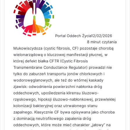
Portal Oddech Życia
12/02/2026
8 minut czytania
Mukowiscydoza (cystic fibrosis, CF) pozostaje chorobą
wielonarządową o kluczowej manifestacji płucnej, w
której defekt białka CFTR (Cystic Fibrosis
Transmembrane Conductance Regulator) prowadzi nie
tylko do zaburzeń transportu jonów chlorkowych i
wodorowęglanowych, ale też do wtórnej kaskady
zjawisk: odwodnienia powierzchni nabłonka dróg
oddechowych, upośledzenia klirensu śluzowo-
rzęskowego, hipoksji śluzowo-nabłonkowej, przewlekłej
kolonizacji bakteryjnej oraz utrwalonego stanu
zapalnego. Klasycznie CF bywa opisywana jako choroba
z dominacją neutrofilowego zapalenia dróg
oddechowych, które może mieć charakter „jałowy” na