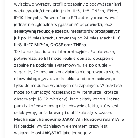
wyjściowo wyraźny profil prozapalny z podwyższeniami
wielu cytokin/chemokin (m.in. IL-6, IL-8, TNF-α, IFN-γ,
IP-10 i innych). Po wdrożeniu ETI autorzy obserwowali
jednak nie „globalne wygaszenie” odpowiedzi, lecz
selektywną redukcję sześciu mediatorów prozapalnych
już po 12 miesiącach, utrzymaną po 24 miesiącach:
IL-6,
IL-8, IL-17, MIP-1α, G-CSF oraz TNF-α
.
Taki obraz jest istotny interpretacyjnie. Po pierwsze,
potwierdza, że ETI może realnie obniżać obciążenie
zapalne na poziomie systemowym, ale po drugie –
sugeruje, że mechanizm działania nie sprowadza się do
nieswoistego „wyciszenia” układu odpornościowego,
tylko do modulacji wybranych osi zapalnych. W praktyce
może to tłumaczyć rozbieżności w literaturze: krótsze
obserwacje (3–12 miesięcy), inne składy kohort i różne
punkty końcowe mogą nie uchwycić efektu, który jest
selektywny, umiarkowany i stabilizuje się w czasie.
Mechanizm: hamowanie JAK/STAT i kluczowa rola STAT5
Najbardziej wyróżniającym elementem pracy jest
wskazanie osi
JAK/STAT
jako jednego z