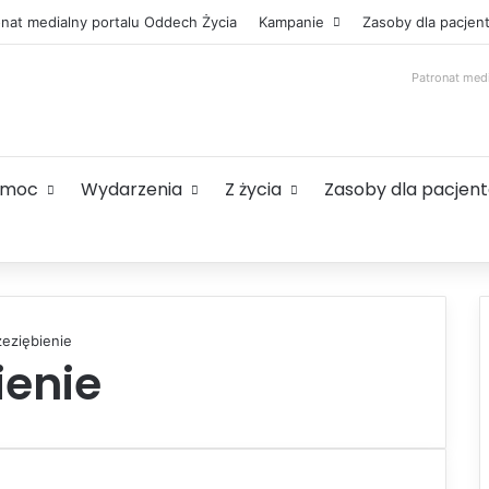
onat medialny portalu Oddech Życia
Kampanie
Zasoby dla pacjen
Patronat med
omoc
Wydarzenia
Z życia
Zasoby dla pacjen
zeziębienie
ienie