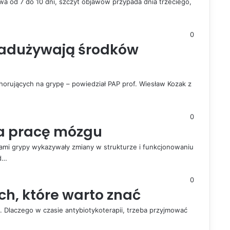
wa od 7 do 10 dni, szczyt objawów przypada dnia trzeciego,
0
nadużywają środków
horujących na grypę – powiedział PAP prof. Wiesław Kozak z
0
a pracę mózgu
i grypy wykazywały zmiany w strukturze i funkcjonowaniu
od…
0
ch, które warto znać
. Dlaczego w czasie antybiotykoterapii, trzeba przyjmować