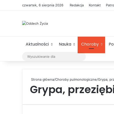
czwartek, 6 sierpnia 2026
Redakcja
Kontakt
Patr
Aktualności
Nauka
Choroby
P
Wyszukiwanie
dla
Strona główna
/
Choroby pulmonologiczne
/
Grypa, pr
Grypa, przezięb