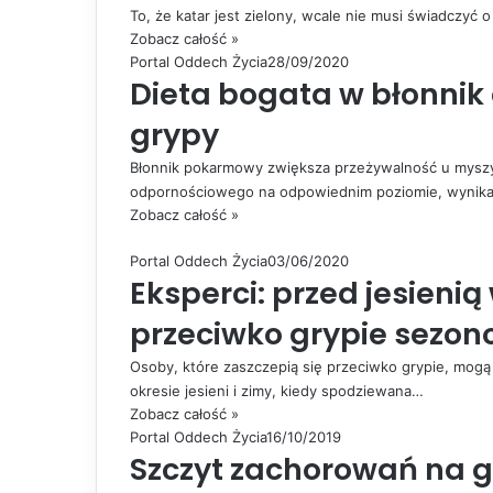
To, że katar jest zielony, wcale nie musi świadczyć 
Zobacz całość »
Portal Oddech Życia
28/09/2020
Dieta bogata w błonnik
grypy
Błonnik pokarmowy zwiększa przeżywalność u myszy
odpornościowego na odpowiednim poziomie, wynika 
Zobacz całość »
Portal Oddech Życia
03/06/2020
Eksperci: przed jesienią
przeciwko grypie sezon
Osoby, które zaszczepią się przeciwko grypie, mog
okresie jesieni i zimy, kiedy spodziewana…
Zobacz całość »
Portal Oddech Życia
16/10/2019
Szczyt zachorowań na 