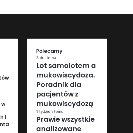
Polecamy
3 dni temu
Lot samolotem a
mukowiscydoza.
ntów
Poradnik dla
pacjentów z
mukowiscydozą
 w
1 tydzień temu
h i
Prawie wszystkie
enta
analizowane