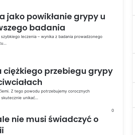
a jako powikłanie grypy u
nowszego badania
 szybkiego leczenia – wynika z badania prowadzonego
rtu…
a ciężkiego przebiegu grypy
ciwciałach
 Ziemi. Z tego powodu potrzebujemy corocznych
i skutecznie unikać…
0
ale nie musi świadczyć o
i