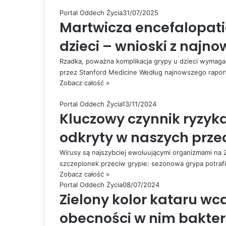
Portal Oddech Życia
31/07/2025
Martwicza encefalopati
dzieci – wnioski z naj
Rzadka, poważna komplikacja grypy u dzieci wymaga
przez Stanford Medicine Według najnowszego rapo
Zobacz całość »
Portal Oddech Życia
13/11/2024
Kluczowy czynnik ryzyk
odkryty w naszych prze
Wirusy są najszybciej ewoluującymi organizmami na
szczepionek przeciw grypie: sezonowa grypa potraf
Zobacz całość »
Portal Oddech Życia
08/07/2024
Zielony kolor kataru wc
obecności w nim bakteri