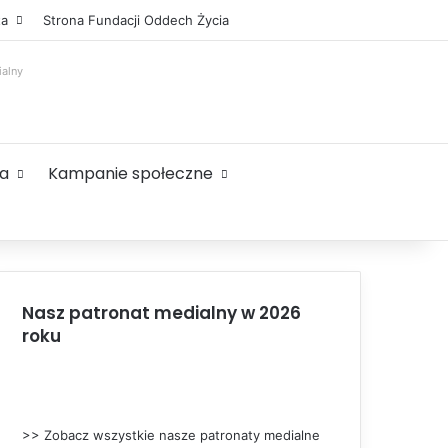
Facebook
X
YouTube
Instagram
Sidebar
ta
Strona Fundacji Oddech Życia
ialny
ta
Kampanie społeczne
Nasz patronat medialny w 2026
roku
>> Zobacz wszystkie nasze patronaty medialne