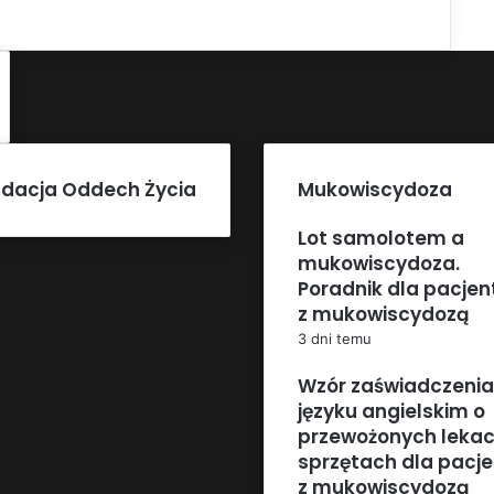
dacja Oddech Życia
Mukowiscydoza
Lot samolotem a
mukowiscydoza.
Poradnik dla pacje
z mukowiscydozą
3 dni temu
Wzór zaświadczenia
języku angielskim o
przewożonych lekac
sprzętach dla pacj
z mukowiscydozą