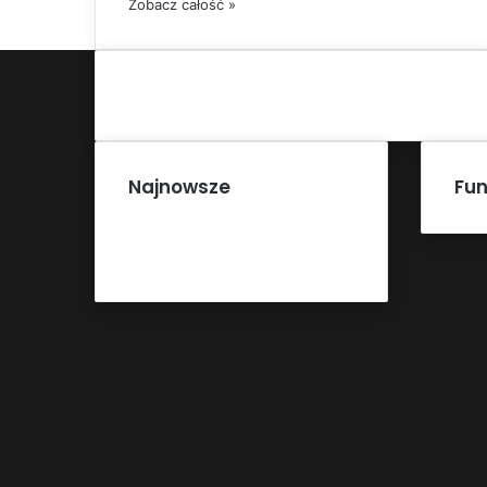
Zobacz całość »
Najnowsze
Fun