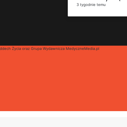
3 tygodnie temu
 Oddech Życia oraz Grupa Wydawnicza
MedyczneMedia.pl