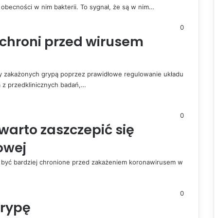
o obecności w nim bakterii. To sygnał, że są w nim…
0
 chroni przed wirusem
 zakażonych grypą poprzez prawidłowe regulowanie układu
z przedklinicznych badań,…
0
 warto zaszczepić się
owej
ą być bardziej chronione przed zakażeniem koronawirusem w
0
grypę