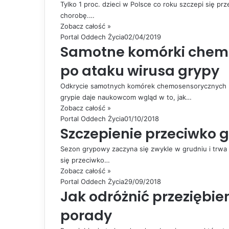
Tylko 1 proc. dzieci w Polsce co roku szczepi się pr
chorobę.…
Zobacz całość »
Portal Oddech Życia
02/04/2019
Samotne komórki chem
po ataku wirusa grypy
Odkrycie samotnych komórek chemosensorycznych (w
grypie daje naukowcom wgląd w to, jak…
Zobacz całość »
Portal Oddech Życia
01/10/2018
Szczepienie przeciwko g
Sezon grypowy zaczyna się zwykle w grudniu i trwa 
się przeciwko…
Zobacz całość »
Portal Oddech Życia
29/09/2018
Jak odróżnić przeziębie
porady