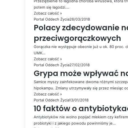
Przeziębienie to łagodna choroba wirusowa, która tr
potem się łagodzi.…
Zobacz całość »
Portal Oddech Życia
26/03/2018
Polacy zdecydowanie 
przeciwgorączkowych
Gorączka nie występuje obecnie już u ok. 80 proc. c
UMK…
Zobacz całość »
Portal Oddech Życia
27/02/2018
Grypa może wpływać n
Samice myszy zainfekowane dwoma różnymi szczepam
hipokampu. Zmiany utrzymywały się przez miesiąc 
Zobacz całość »
Portal Oddech Życia
13/01/2018
10 faktów o antybiotyka
Antybiotyków nie wolno popijać mlekiem czy kefirem
probiotyki i z jakiego powodu powinniśmy je…