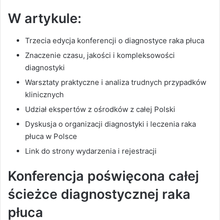
warunek skutecznego
W artykule:
leczenia
Dyskusja o systemie
Trzecia edycja konferencji o diagnostyce raka płuca
opieki nad chorymi na
Znaczenie czasu, jakości i kompleksowości
raka płuca
diagnostyki
Zaproszenie dla
Warsztaty praktyczne i analiza trudnych przypadków
pulmonologów,
torakochirurgów i
klinicznych
specjalistów
Udział ekspertów z ośrodków z całej Polski
zainteresowanych
Dyskusja o organizacji diagnostyki i leczenia raka
diagnostyką raka płuca
płuca w Polsce
Miejsce i rejestracja
Link do strony wydarzenia i rejestracji
Konferencja poświęcona całej
ścieżce diagnostycznej raka
płuca