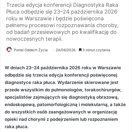
Trzecia edycja konferencji Diagnostyka Raka
Płuca odbędzie się 23–24 października 2026
roku w Warszawie i będzie poświęcona
pełnemu procesowi rozpoznawania choroby,
od badań przesiewowych po kwalifikację do
nowoczesnych terapii.
Portal Oddech Życia
24/06/2026
3 minut czytania
W artykule:
W dniach 23–24 października 2026 roku w Warszawie
odbędzie się trzecia edycja konferencji poświęconej
Konferencja poświęcona
diagnostyce raka płuca. Wydarzenie skierowane jest
całej ścieżce
przede wszystkim do pulmonologów, torakochirurgów,
diagnostycznej raka
płuca
specjalistów zajmujących się diagnostyką obrazową,
endoskopową, patomorfologiczną i molekularną, a także
Warsztaty, wykłady i
do wszystkich osób zaangażowanych w organizację
trudne przypadki
opieki nad chorymi z podejrzeniem lub rozpoznaniem
diagnostyczne
raka płuca.
Diagnostyka jako