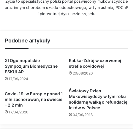
Życia to specjalistyczny polski portal poświęcony mukowiscydozie
oraz innym chorobom układu oddechowego, w tym astmie, POChP
i pierwotnej dyskinezie rzęsek.
Podobne artykuły
XI Ogólnopolskie
Rabka-Zdrój w czerwonej
Sympozjum Biomedyczne
strefie covidowej
ESKULAP
20/08/2020
17/09/2024
Światowy Dzień
Covid-19: w Europie ponad 1
Mukowiscydozy w tym roku
mln zachorowań, na świecie
solidarną walką o refundację
– 2,2 mln
leków w Polsce
17/04/2020
04/09/2018