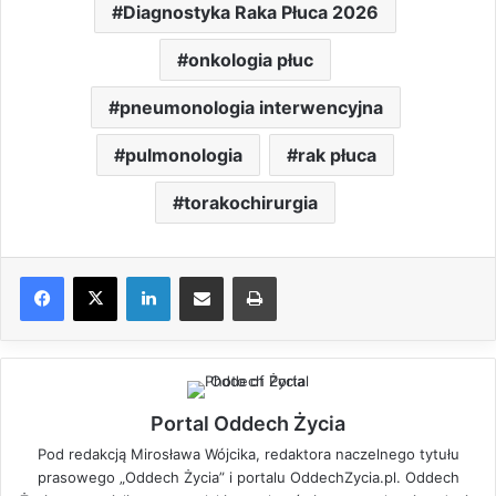
Diagnostyka Raka Płuca 2026
onkologia płuc
pneumonologia interwencyjna
pulmonologia
rak płuca
torakochirurgia
LinkedIn
Share via Email
Drukuj
Portal Oddech Życia
Pod redakcją Mirosława Wójcika, redaktora naczelnego tytułu
prasowego „Oddech Życia” i portalu OddechZycia.pl. Oddech