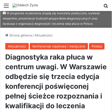
Menu
W
W programie wydarzenia znajdą się warsztaty praktyczne, wykłady
ekspertów, prezentacje trudnych przypadków diagnostycznych oraz
Patronat medialny
dyskusja o organizacji diagnostyki i leczenia raka płuca w Polsce.
Strona główna
/
Aktualności
Aktualności
Konferencje naukowe i medyczne
Polska
Diagnostyka raka płuca w
centrum uwagi. W Warszawie
odbędzie się trzecia edycja
konferencji poświęconej
pełnej ścieżce rozpoznania i
kwalifikacji do leczenia