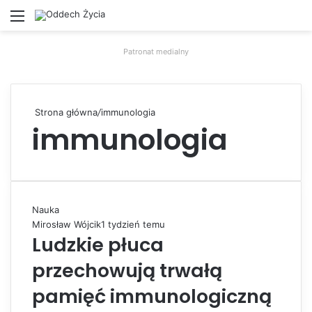
Menu
W
Patronat medialny
Strona główna
/
immunologia
immunologia
Nauka
Mirosław Wójcik
1 tydzień temu
Ludzkie płuca
przechowują trwałą
pamięć immunologiczną