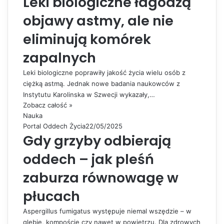
Leki biologiczne łagodzą
objawy astmy, ale nie
eliminują komórek
zapalnych
Leki biologiczne poprawiły jakość życia wielu osób z
ciężką astmą. Jednak nowe badania naukowców z
Instytutu Karolinska w Szwecji wykazały,…
Zobacz całość »
Nauka
Portal Oddech Życia
22/05/2025
Gdy grzyby odbierają
oddech – jak pleśń
zaburza równowagę w
płucach
Aspergillus fumigatus występuje niemal wszędzie – w
glebie, kompoście czy nawet w powietrzu. Dla zdrowych