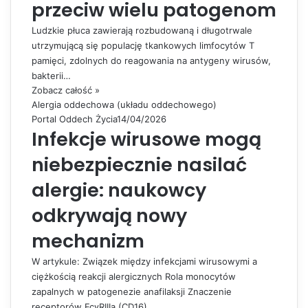
przeciw wielu patogenom
Ludzkie płuca zawierają rozbudowaną i długotrwale
utrzymującą się populację tkankowych limfocytów T
pamięci, zdolnych do reagowania na antygeny wirusów,
bakterii…
Zobacz całość »
Alergia oddechowa (układu oddechowego)
Portal Oddech Życia
14/04/2026
Infekcje wirusowe mogą
niebezpiecznie nasilać
alergie: naukowcy
odkrywają nowy
mechanizm
W artykule: Związek między infekcjami wirusowymi a
ciężkością reakcji alergicznych Rola monocytów
zapalnych w patogenezie anafilaksji Znaczenie
receptorów FcγRIIIa (CD16)…