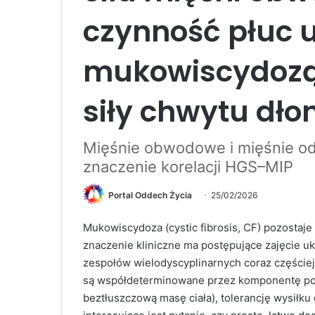
czynność płuc u
mukowiscydozą:
siły chwytu dłon
Mięśnie obwodowe i mięśnie o
znaczenie korelacji HGS–MIP
Portal Oddech Życia
25/02/2026
Mukowiscydoza (cystic fibrosis, CF) pozostaj
znaczenie kliniczne ma postępujące zajęcie 
zespołów wielodyscyplinarnych coraz częściej 
są współdeterminowane przez komponentę poza
beztłuszczową masę ciała), tolerancję wysiłk