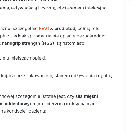
enia, aktywnością fizyczną, obciążeniem infekcyjno-
yczne, szczególnie
FEV1
% predicted
, pełnią rolę
łuc. Jednak spirometria nie opisuje bezpośrednio
k
handgrip strength (HGS)
, są natomiast:
ielu miejscach opieki,
 kojarzone z rokowaniem, stanem odżywienia i ogólną
chowej szczególnie istotne jest, czy
siła mięśni
śni oddechowych
(np. mierzoną maksymalnym
ólną kondycję” pacjenta.