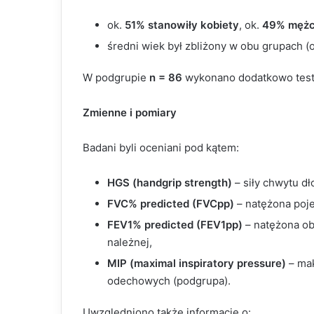
ok.
51% stanowiły kobiety
, ok.
49% mężc
średni wiek był zbliżony w obu grupach (
W podgrupie
n = 86
wykonano dodatkowo tes
Zmienne i pomiary
Badani byli oceniani pod kątem:
HGS (handgrip strength)
– siły chwytu dł
FVC% predicted (FVCpp)
– natężona poje
FEV1% predicted (FEV1pp)
– natężona o
należnej,
MIP (maximal inspiratory pressure)
– mak
odechowych (podgrupa).
Uwzględniono także informacje o: