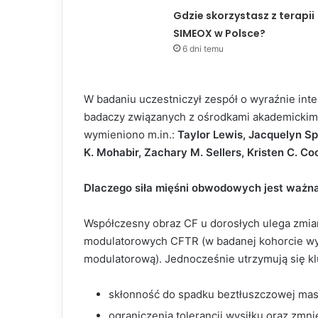
Gdzie skorzystasz z terapii
SIMEOX w Polsce?
6 dni temu
W badaniu uczestniczył zespół o wyraźnie inter
badaczy związanych z ośrodkami akademickim
wymieniono m.in.:
Taylor Lewis, Jacquelyn Sp
K. Mohabir, Zachary M. Sellers, Kristen C. C
Dlaczego siła mięśni obwodowych jest ważna
Współczesny obraz CF u dorosłych ulega zmian
modulatorowych CFTR (w badanej kohorcie wy
modulatorową). Jednocześnie utrzymują się k
skłonność do spadku beztłuszczowej masy 
ograniczenia tolerancji wysiłku oraz zmn