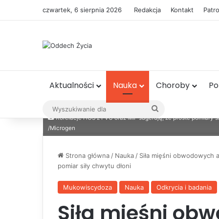
czwartek, 6 sierpnia 2026
Redakcja
Kontakt
Patr
Aktualności
Nauka
Choroby
P
Wyszukiwanie
Korelacje HGS z FVC oraz MIP sugerują, że proste pomiary si
dla
/Microgen
Strona główna
/
Nauka
/
Siła mięśni obwodowych a
pomiar siły chwytu dłoni
Mukowiscydoza
Nauka
Odkrycia i badania
Siła mięśni ob