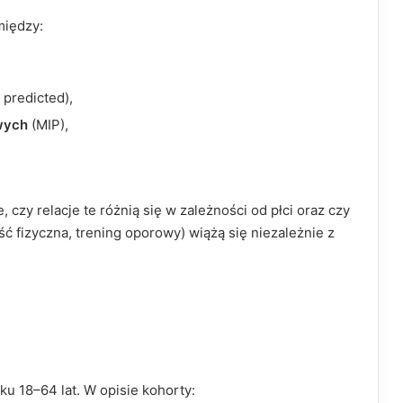
między:
 predicted),
wych
(MIP),
czy relacje te różnią się w zależności od płci oraz czy
ć fizyczna, trening oporowy) wiążą się niezależnie z
u 18–64 lat. W opisie kohorty: