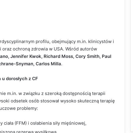
dyscyplinarnym profilu, obejmujący m.in. klinicystów i
i oraz ochroną zdrowia w USA. Wśród autorów
ano, Jennifer Kwok, Richard Moss, Cory Smith, Paul
ochrane-Snyman, Carlos Milla
.
 u dorosłych z CF
ie m.in. w związku z szeroką dostępnością terapii
soki odsetek osób stosował wysoko skuteczną terapię
luczowe problemy:
ciała (FFM) i osłabienia siły mięśniowej,
iejszona rezerwa wysiłkowa,