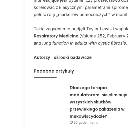
interesujące jest pytanie, czy proste, łatwo 
korelować z klasycznymi parametrami spiromet
pełnić rolę „markerów pomocniczych” w monit
Takie zagadnienie podjęli Taylor Lewis i wsp
Respiratory Medicine
(Volume 252, February 2
and lung function in adults with cystic fibrosis
.
Autorzy i ośrodki badawcze
Podobne artykuły
Dlaczego terapia
modulatorami nie eliminuje
wszystkich skutków
przewlekłego zakażenia w
mukowiscydozie?
20 godzin temu