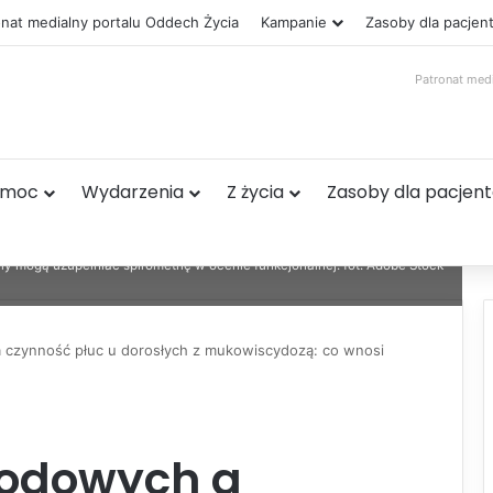
onat medialny portalu Oddech Życia
Kampanie
Zasoby dla pacjen
Patronat med
omoc
Wydarzenia
Z życia
Zasoby dla pacjen
ły mogą uzupełniać spirometrię w ocenie funkcjonalnej. fot. Adobe Stock
 czynność płuc u dorosłych z mukowiscydozą: co wnosi
wodowych a