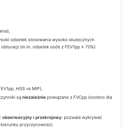
nia),
wysoki odsetek stosowania wysoko skutecznych
obturacji (m.in. odsetek osób z FEV1pp ≥ 70%).
FEV1pp, HGS vs MIP),
czynniki są
niezależnie
powiązane z FVCpp (osobno dla
er
obserwacyjny i przekrojowy
: pozwala wykrywać
 kierunku przyczynowości.