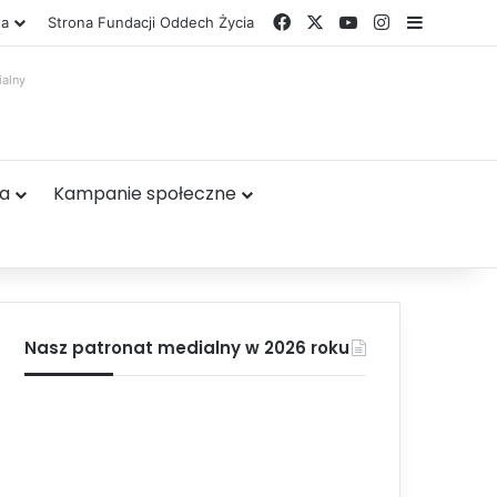
Facebook
X
YouTube
Instagram
Sidebar
ta
Strona Fundacji Oddech Życia
ialny
ta
Kampanie społeczne
Nasz patronat medialny w 2026 roku