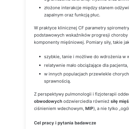
złożone interakcje między stanem odżywi
zapalnym oraz funkcją płuc.
W praktyce klinicznej CF parametry spirometr
podstawowych wskaźników progresji choroby p
komponenty mięśniowej. Pomiary siły, takie ja
szybkie, tanie i możliwe do wdrożenia w w
relatywnie mało obciążające dla pacjenta,
w innych populacjach przewlekle chorych
sprawnością.
Z perspektywy pulmonologii i fizjoterapii odde
obwodowych
odzwierciedla również
siłę mię
ciśnieniem wdechowym,
MIP
), a nie tylko „og
Cel pracy i pytania badawcze