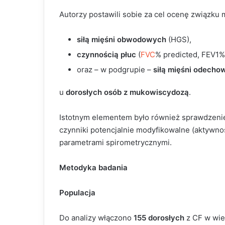
Autorzy postawili sobie za cel ocenę związku 
siłą mięśni obwodowych
(HGS),
czynnością płuc
(
FVC
% predicted, FEV1%
oraz – w podgrupie –
siłą mięśni odecho
u
dorosłych osób z mukowiscydozą
.
Istotnym elementem było również sprawdzenie, 
czynniki potencjalnie modyfikowalne (aktywnoś
parametrami spirometrycznymi.
Metodyka badania
Populacja
Do analizy włączono
155 dorosłych
z CF w wiek