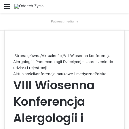
Menu
W
Patronat medialny
Strona główna
/
Aktualności
/
VIII Wiosenna Konferencja
Alergologii i Pneumonologii Dziecięcej – zaproszenie do
udziału i rejestracji
Aktualności
Konferencje naukowe i medyczne
Polska
VIII Wiosenna
Konferencja
Alergologii i