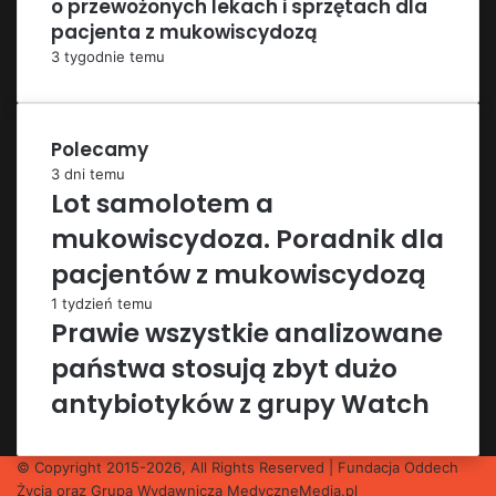
o przewożonych lekach i sprzętach dla
pacjenta z mukowiscydozą
3 tygodnie temu
Polecamy
3 dni temu
Lot samolotem a
mukowiscydoza. Poradnik dla
pacjentów z mukowiscydozą
1 tydzień temu
Prawie wszystkie analizowane
państwa stosują zbyt dużo
antybiotyków z grupy Watch
© Copyright 2015-2026, All Rights Reserved | Fundacja Oddech
Życia oraz Grupa Wydawnicza
MedyczneMedia.pl