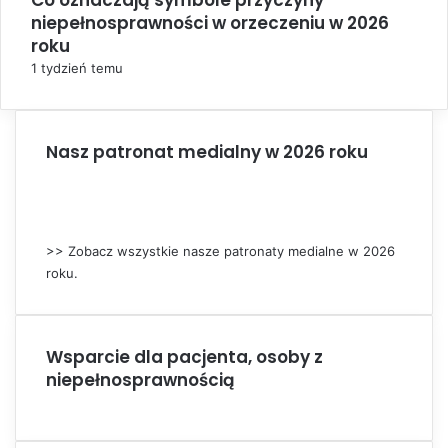
Co oznaczają symbole przyczyny
niepełnosprawności w orzeczeniu w 2026
o
s
roku
e
1 tydzień temu
Nasz patronat medialny w 2026 roku
>> Zobacz wszystkie nasze patronaty medialne w 2026
roku.
Wsparcie dla pacjenta, osoby z
niepełnosprawnością