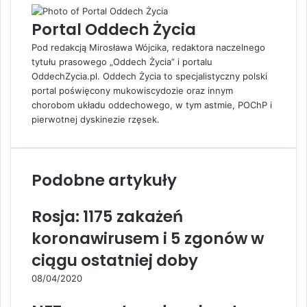
e
e
u
Portal Oddech Życia
d
v
j
I
i
Pod redakcją Mirosława Wójcika, redaktora naczelnego
n
a
tytułu prasowego „Oddech Życia” i portalu
E
OddechZycia.pl. Oddech Życia to specjalistyczny polski
m
portal poświęcony mukowiscydozie oraz innym
a
chorobom układu oddechowego, w tym astmie, POChP i
i
pierwotnej dyskinezie rzęsek.
l
Podobne artykuły
Rosja: 1175 zakażeń
koronawirusem i 5 zgonów w
ciągu ostatniej doby
08/04/2020