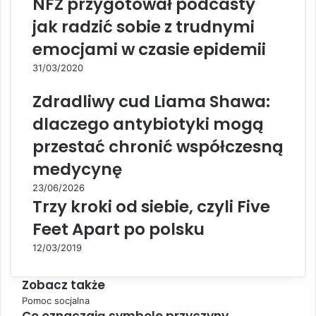
NFZ przygotował podcasty
jak radzić sobie z trudnymi
emocjami w czasie epidemii
31/03/2020
Zdradliwy cud Liama Shawa:
dlaczego antybiotyki mogą
przestać chronić współczesną
medycynę
23/06/2026
Trzy kroki od siebie, czyli Five
Feet Apart po polsku
12/03/2019
Zobacz także
C
Pomoc socjalna
l