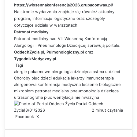
https://wiosennakonferencja2026.grupaconway.pl/
Na stronie wydarzenia znajduje się również aktualny
program, informacje logistyczne oraz szczegóły
dotyczące udziału w warsztatach.
Patronat medialny
Patronat medialny nad VIII Wiosenną Konferencją
Alergologii i Pneumonologii Dziecięcej sprawują portale:
OddechZycia.pl
,
Pulmonologiczny.pl
oraz
TygodnikMedyczny.pl
.
Tagi
alergie pokarmowe
alergologia dziecięca
astma u dzieci
Choroby płuc dzieci
edukacja lekarzy
immunoterapia
alergenowa
konferencja medyczna
leczenie biologiczne
mikrobiom
patronat medialny
pneumonologia dziecięca
ultrasonografia płuc
wentylacja nieinwazyjna
Portal Oddech
Życia
18/01/2026
2 minut czytania
Facebook
X
L
S
D
i
h
r
n
a
u
k
r
k