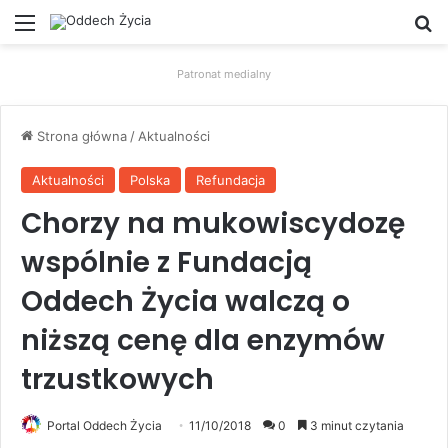
Menu
W
Patronat medialny
Strona główna
/
Aktualności
Aktualności
Polska
Refundacja
Chorzy na mukowiscydozę
wspólnie z Fundacją
Oddech Życia walczą o
niższą cenę dla enzymów
trzustkowych
Portal Oddech Życia
11/10/2018
0
3 minut czytania