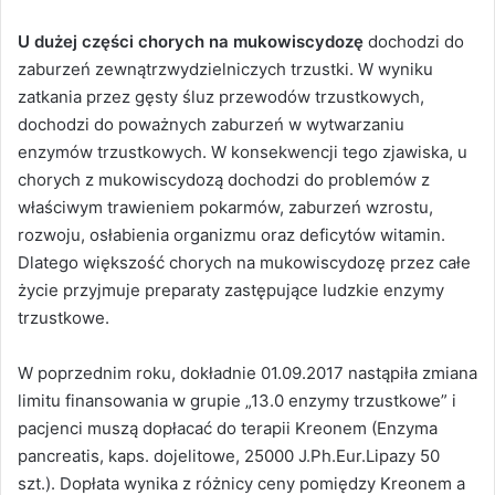
U dużej części chorych na mukowiscydozę
dochodzi do
zaburzeń zewnątrzwydzielniczych trzustki. W wyniku
zatkania przez gęsty śluz przewodów trzustkowych,
dochodzi do poważnych zaburzeń w wytwarzaniu
enzymów trzustkowych. W konsekwencji tego zjawiska, u
chorych z mukowiscydozą dochodzi do problemów z
właściwym trawieniem pokarmów, zaburzeń wzrostu,
rozwoju, osłabienia organizmu oraz deficytów witamin.
Dlatego większość chorych na mukowiscydozę przez całe
życie przyjmuje preparaty zastępujące ludzkie enzymy
trzustkowe.
W poprzednim roku, dokładnie 01.09.2017 nastąpiła zmiana
limitu finansowania w grupie „13.0 enzymy trzustkowe” i
pacjenci muszą dopłacać do terapii Kreonem (Enzyma
pancreatis, kaps. dojelitowe, 25000 J.Ph.Eur.Lipazy 50
szt.). Dopłata wynika z różnicy ceny pomiędzy Kreonem a