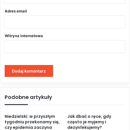
*
Adres email
Witryna internetowa
Podobne artykuły
Niedzielski: w przyszłym
Jak dbać o ręce, gdy
tygodniu przekonamy się,
często je myjemy i
czy epidemia zaczyna
dezynfekujemy?