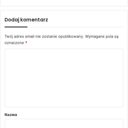
Dodaj komentarz
Twój adres email nie zostanie opublikowany.
Wymagane pola są
oznaczone
*
K
o
m
e
n
t
a
r
Nazwa
z