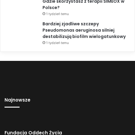
Gdzie skorzystasz z terapii SIMEOX w
Polsce?
1 tydzień temu
Bardziej zjadliwe szczepy
Pseudomonas aeruginosa silniej
destabilizują biofilm wielogatunkowy
1 tydzień temu
Najnowsze
Fundacja Oddech Życia