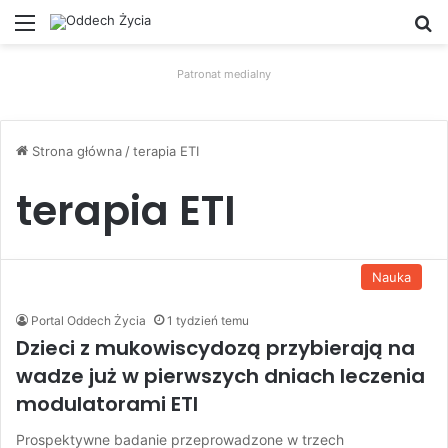
Menu
W
Patronat medialny
Strona główna
/
terapia ETI
terapia ETI
Nauka
Portal Oddech Życia
1 tydzień temu
Dzieci z mukowiscydozą przybierają na
wadze już w pierwszych dniach leczenia
modulatorami ETI
Prospektywne badanie przeprowadzone w trzech