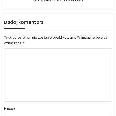
Dodaj komentarz
Twój adres email nie zostanie opublikowany.
Wymagane pola są
oznaczone
*
K
o
m
e
n
t
a
r
Nazwa
z