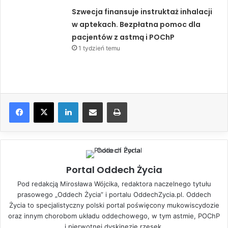
Szwecja finansuje instruktaż inhalacji
w aptekach. Bezpłatna pomoc dla
pacjentów z astmą i POChP
1 tydzień temu
LinkedIn
Share via Email
Drukuj
Portal Oddech Życia
Pod redakcją Mirosława Wójcika, redaktora naczelnego tytułu
prasowego „Oddech Życia” i portalu OddechZycia.pl. Oddech
Życia to specjalistyczny polski portal poświęcony mukowiscydozie
oraz innym chorobom układu oddechowego, w tym astmie, POChP
i pierwotnej dyskinezie rzęsek.