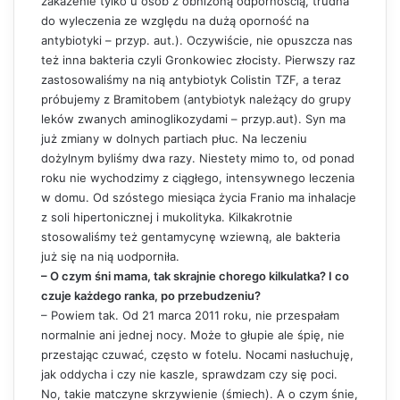
zakażenie tylko u osób z obniżoną odpornością, trudna
do wyleczenia ze względu na dużą oporność na
antybiotyki – przyp. aut.). Oczywiście, nie opuszcza nas
też inna bakteria czyli Gronkowiec złocisty. Pierwszy raz
zastosowaliśmy na nią antybiotyk Colistin TZF, a teraz
próbujemy z Bramitobem (antybiotyk należący do grupy
leków zwanych aminoglikozydami – przyp.aut). Syn ma
już zmiany w dolnych partiach płuc. Na leczeniu
dożylnym byliśmy dwa razy. Niestety mimo to, od ponad
roku nie wychodzimy z ciągłego, intensywnego leczenia
w domu. Od szóstego miesiąca życia Franio ma inhalacje
z soli hipertonicznej i mukolityka. Kilkakrotnie
stosowaliśmy też gentamycynę wziewną, ale bakteria
już się na nią uodporniła.
– O czym śni mama, tak skrajnie chorego kilkulatka? I co
czuje każdego ranka, po przebudzeniu?
– Powiem tak. Od 21 marca 2011 roku, nie przespałam
normalnie ani jednej nocy. Może to głupie ale śpię, nie
przestając czuwać, często w fotelu. Nocami nasłuchuję,
jak oddycha i czy nie kaszle, sprawdzam czy się poci.
No, takie matczyne skrzywienie (śmiech). A o czym śnie,