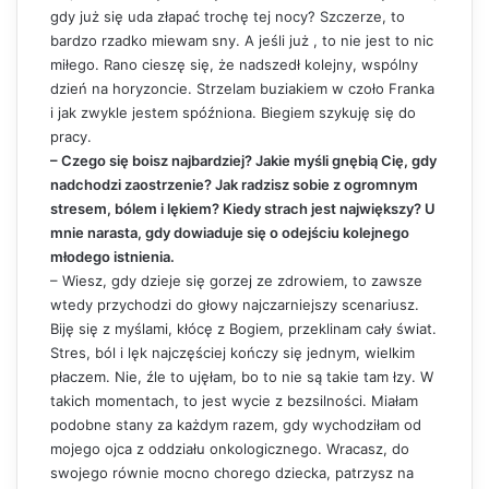
gdy już się uda złapać trochę tej nocy? Szczerze, to
bardzo rzadko miewam sny. A jeśli już , to nie jest to nic
miłego. Rano cieszę się, że nadszedł kolejny, wspólny
dzień na horyzoncie. Strzelam buziakiem w czoło Franka
i jak zwykle jestem spóźniona. Biegiem szykuję się do
pracy.
– Czego się boisz najbardziej? Jakie myśli gnębią Cię, gdy
nadchodzi zaostrzenie? Jak radzisz sobie z ogromnym
stresem, bólem i lękiem? Kiedy strach jest największy? U
mnie narasta, gdy dowiaduje się o odejściu kolejnego
młodego istnienia.
– Wiesz, gdy dzieje się gorzej ze zdrowiem, to zawsze
wtedy przychodzi do głowy najczarniejszy scenariusz.
Biję się z myślami, kłócę z Bogiem, przeklinam cały świat.
Stres, ból i lęk najczęściej kończy się jednym, wielkim
płaczem. Nie, źle to ujęłam, bo to nie są takie tam łzy. W
takich momentach, to jest wycie z bezsilności. Miałam
podobne stany za każdym razem, gdy wychodziłam od
mojego ojca z oddziału onkologicznego. Wracasz, do
swojego równie mocno chorego dziecka, patrzysz na