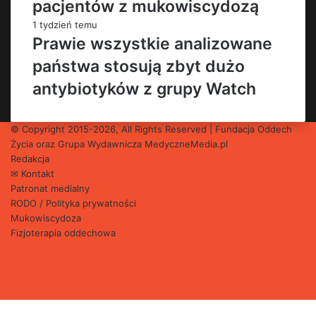
pacjentów z mukowiscydozą
1 tydzień temu
Prawie wszystkie analizowane
państwa stosują zbyt dużo
antybiotyków z grupy Watch
© Copyright 2015-2026, All Rights Reserved | Fundacja Oddech
Życia oraz Grupa Wydawnicza
MedyczneMedia.pl
Redakcja
✉ Kontakt
Patronat medialny
RODO / Polityka prywatności
Mukowiscydoza
Fizjoterapia oddechowa
Facebook
X
YouTube
Instagram
Facebook
X
WhatsApp
Telegram