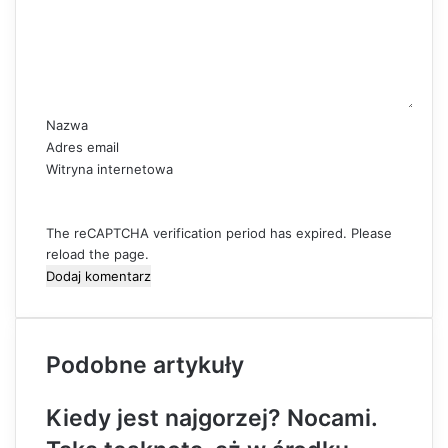
e
n
t
a
r
z
Nazwa
*
Adres email
Witryna internetowa
The reCAPTCHA verification period has expired. Please
reload the page.
Podobne artykuły
Kiedy jest najgorzej? Nocami.