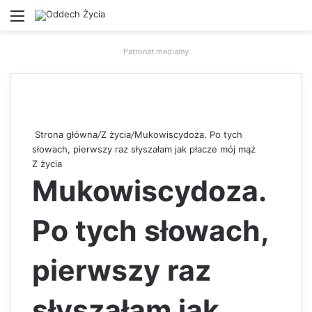
Menu
W
Patronat medialny
Strona główna
/
Z życia
/
Mukowiscydoza. Po tych
słowach, pierwszy raz słyszałam jak płacze mój mąż
Z życia
Mukowiscydoza.
Po tych słowach,
pierwszy raz
słyszałam jak