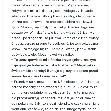
małżeństwo zaczyna się rozmywać. Mąż stara się,
żebym to ja miała jakiś margines swojego życia. Jadę
wtedy do koleżanki albo gdzieś z siostrą, idę pobiegać.
Można podsumować, że choroba zabiera nam kawał
życia. Staramy się z całych sił, żeby dzieciaki tego nie
odczuwały. W małżeństwie jednak, widzę różnicę. My
przed i po diagnozie, to już dwa, kompletnie inne światy.
Chociaż bardzo pragnę to podkreślić, jestem wdzięczna
losowi, za mojego męża. Dla mnie i dzieci, jest w stanie
poświęcić wiele. Może nawet wszystko.
– To teraz opowiedz mi o Franku przystojniaku, naszym
największym bohaterze. Jakie to dziecko? Ma już jakąś
świadomość choroby? Buntuje się, czy to dopiero przed
wami? Jak widzisz Frania, za 20 lat?
– Franek mistrz, mówię o nim 1/3 mojego szczęścia. Jest
bardzo kochany choć czasem się buntuje. Ale cóż to za
bunt, skoro ostatnio mi powiedział, że mu te inhalacje
nie przeszkadzają. W szpitalu też jest jak anioł. Nawet
gdy pękają mu żyły, to siedzi i cierpliwie czeka na zmianę
wenflonu. Właściwie, to on nie zna innego życia, bo od