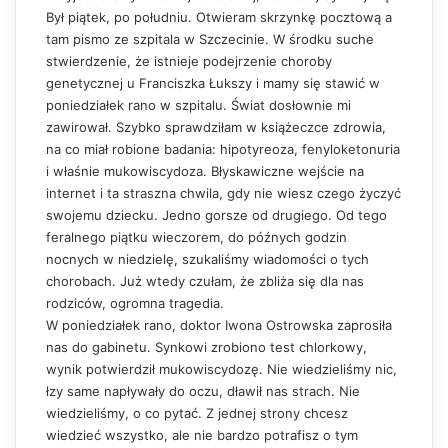
Był piątek, po południu. Otwieram skrzynkę pocztową a
tam pismo ze szpitala w Szczecinie. W środku suche
stwierdzenie, że istnieje podejrzenie choroby
genetycznej u Franciszka Łukszy i mamy się stawić w
poniedziałek rano w szpitalu. Świat dosłownie mi
zawirował. Szybko sprawdziłam w książeczce zdrowia,
na co miał robione badania: hipotyreoza, fenyloketonuria
i właśnie mukowiscydoza. Błyskawiczne wejście na
internet i ta straszna chwila, gdy nie wiesz czego życzyć
swojemu dziecku. Jedno gorsze od drugiego. Od tego
feralnego piątku wieczorem, do późnych godzin
nocnych w niedzielę, szukaliśmy wiadomości o tych
chorobach. Już wtedy czułam, że zbliża się dla nas
rodziców, ogromna tragedia.
W poniedziałek rano, doktor Iwona Ostrowska zaprosiła
nas do gabinetu. Synkowi zrobiono test chlorkowy,
wynik potwierdził mukowiscydozę. Nie wiedzieliśmy nic,
łzy same napływały do oczu, dławił nas strach. Nie
wiedzieliśmy, o co pytać. Z jednej strony chcesz
wiedzieć wszystko, ale nie bardzo potrafisz o tym