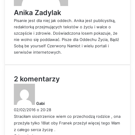
l
Anika Zadylak
Pisanie jest dla niej jak oddech. Anika jest publicystką,
redaktorką przejmujących tekstów o życiu i walce o
szczęście i zdrowie. Doświadczona losem pokazuje, że
nie wolno się poddawać. Pisze dla Oddechu Życia, Bądź
Sobą be yourself Czerwony Namiot i wielu portali i
serwisów internetowych.
2 komentarzy
p
i
s
Gabi
z
02/02/2016 o 20:28
e
Straciłam siostrzenice wiem co przechodzą rodzice , ona
:
przeżyła tylko 18lat oby Franek przeżył więcej tego Wam
z całego serca życzę .