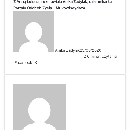
Z Anną Łukszą, rozmawiała Anika Zadylak, dziennikarka
Portalu Oddech Życia – Mukowiscydoza.
Anika Zadylak
23/06/2020
2
6 minut czytania
Facebook
X
L
S
D
i
h
r
n
a
u
k
r
k
e
e
u
d
v
j
I
i
n
a
E
m
a
i