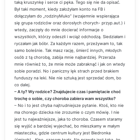
taką kruszynkę i serce ci pęka. Tego się nie da opisać.
Był taki moment, kiedy założyłam konto na FB i
dołączyłam do „rodzinyMuko” (wzajemnie wspierająca
się grupa rodziców oraz dorosłych chorych- przyp.aut.) i
wtedy, zaczęły do mnie docierać informacje o
wszystkich, którzy odeszli i wciąż odchodzą. Siedziałam i
ryczałam jak bóbr. Za każdym razem, przeżywam to, tak
samo boleśnie. Tak masz rację, śmierć innych, młodych
osób z tą chorobą, zabija mnie najbardziej. Przeraża
mnie również to, że mnie może zabraknąć i jak on wtedy
sobie poradzi. No i paniczny lęk strach przed brakiem
funduszy na leki. Nie nie sztuką jest sprzedać dom, bo
co dalej.
– A ty? Wy rodzice? Znajdujecie czas i pamiętacie choć
trochę o sobie, czy choroba zabiera wam wszystko?
– No i to jest chyba najtrudniejsze pytanie. Ktoś, kto nie
ma chorego dziecka nie zrozumie o czym mówię. I nie
jest tu najważniejsze, jaka to choroba. Czasem staramy
się wyjść a bardziej wyjechać, bo mieszkamy w małym
miasteczku, gdzie centrum kultury jest Biedronka
(śmiech) . Kino, czasem teatr. Ale prawda jest taka, że