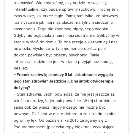
rozmawiać. Więc pytaliśmy, czy będzie rozwijał się
intelektualnie, czy będzie sprawny ruchowo. Trochę ten
czas widzę, jak przez mgłę. Pamiętam tylko, że pierwszy
raz słyszałam jak mój mąż płacze, na tylnym siedzeniu
samochodu. Tego nie zapomnę nigdy, tego widoku.
Gdyby nie pojechała z nami moja siostra, nie bylibyśmy w
stanie wrócić do domu. To ona przejęła kierownicę i nas
odwiozła. Myślę, że w tym momencie oprócz pani
doktor, powinien być obecny psycholog. Takiej
informacji, rodzic nie jest w stanie przyjąć bez emocji,
bez łez.
– Franek za chwilę skończy 5 lat. Jak obecnie wygląda
jego stan zdrowia? Jeździcie już na antybiotykoterapie
dożylną?
– Stan zdrowia. Jedni powiedzą, że nie jest jeszcze aż
tak źle a drudzy,że jednak poważnie. W tej chorobie jak
sama dobrze wiesz, nigdy niczego nie można być
pewnym. Dziś jest w miarę dobrze, a za kilka dni szpital i
ogromny lęk. Od października 2015 zmagamy się z
Pseudomonasem (pałeczka ropy błękitnej, wywołująca