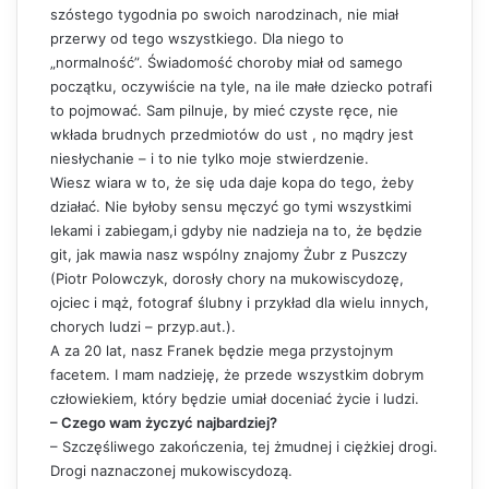
szóstego tygodnia po swoich narodzinach, nie miał
przerwy od tego wszystkiego. Dla niego to
„normalność”. Świadomość choroby miał od samego
początku, oczywiście na tyle, na ile małe dziecko potrafi
to pojmować. Sam pilnuje, by mieć czyste ręce, nie
wkłada brudnych przedmiotów do ust , no mądry jest
niesłychanie – i to nie tylko moje stwierdzenie.
Wiesz wiara w to, że się uda daje kopa do tego, żeby
działać. Nie byłoby sensu męczyć go tymi wszystkimi
lekami i zabiegam,i gdyby nie nadzieja na to, że będzie
git, jak mawia nasz wspólny znajomy Żubr z Puszczy
(Piotr Polowczyk, dorosły chory na mukowiscydozę,
ojciec i mąż, fotograf ślubny i przykład dla wielu innych,
chorych ludzi – przyp.aut.).
A za 20 lat, nasz Franek będzie mega przystojnym
facetem. I mam nadzieję, że przede wszystkim dobrym
człowiekiem, który będzie umiał doceniać życie i ludzi.
– Czego wam życzyć najbardziej?
– Szczęśliwego zakończenia, tej żmudnej i ciężkiej drogi.
Drogi naznaczonej mukowiscydozą.