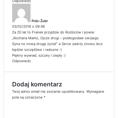
Odpowiedz
p
i
s
Polo-Żubr
z
03/02/2016 o 09:48
e
Za 20 lat to Franek przyjdzie do Rodziców i powie:
:
„Kochana Mamo, Ojcze drogi – pobłogosław swojego
Syna no nową drogę życia!” a Serce zadrży znowu lecz
będzie szczęśliwe i radosne :)
Piękny wywiad, szczey i ciepły :)
Odpowiedz
Dodaj komentarz
Twój adres email nie zostanie opublikowany.
Wymagane
pola są oznaczone
*
K
o
m