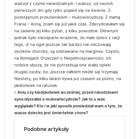
walczył z czymś niewidzialnym. I walczy, od swoich
pierwszych dni gdy tylko pojawił się na świecie. Z
podstępnym przeciwnikiem – mukowiscydozą. Z mamą
Frania – Anną, znam się już jakiś czas. Zdecydowałam się
na zadanie jej kilku pytań, z kilku powodów. Głównym
jednak było nieodparte wrażenie, że małe dzieci z racji
tego, iż na ogół jeszcze tak bardzo nie odczuwają
skutków choroby, są odstawiane na margines. Często,
na Komisjach Orzeczeń o Niepełnosprawności, ich
rodzice słyszą, że nie potrzebują one stałej opieki
drugiej osoby, bo..jeszcze całkiem nieźle się trzymają.
Niestety, po kilku latach bywa już czasem za późno, na
jakikolwiek na ratunek.
– Aniu czy kiedykolwiek wcześniej, przed narodzinami
syna słyszałaś o mukowiscydozie? Jak to u was
wyglądało? Kto i w jaki sposób powiedział wam o tym, że
wasze dziecko jest śmiertelnie chore?
Podobne artykuły