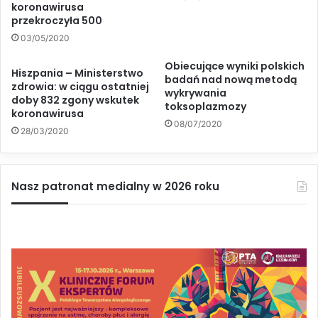
koronawirusa
przekroczyła 500
03/05/2020
Obiecujące wyniki polskich
Hiszpania – Ministerstwo
badań nad nową metodą
zdrowia: w ciągu ostatniej
wykrywania
doby 832 zgony wskutek
toksoplazmozy
koronawirusa
08/07/2020
28/03/2020
Nasz patronat medialny w 2026 roku