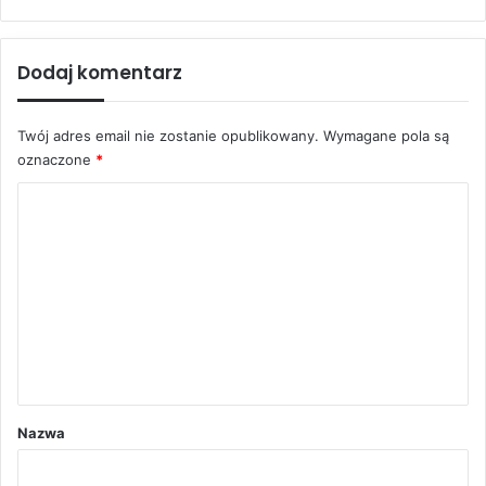
Dodaj komentarz
Twój adres email nie zostanie opublikowany.
Wymagane pola są
oznaczone
*
K
o
m
e
n
t
a
r
Nazwa
z