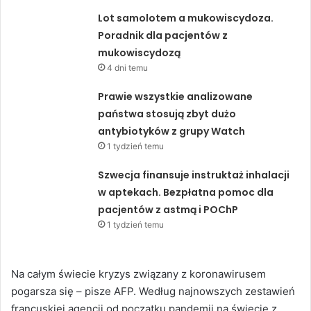
Lot samolotem a mukowiscydoza.
Poradnik dla pacjentów z
mukowiscydozą
4 dni temu
Prawie wszystkie analizowane
państwa stosują zbyt dużo
antybiotyków z grupy Watch
1 tydzień temu
Szwecja finansuje instruktaż inhalacji
w aptekach. Bezpłatna pomoc dla
pacjentów z astmą i POChP
1 tydzień temu
Na całym świecie kryzys związany z koronawirusem
pogarsza się – pisze AFP. Według najnowszych zestawień
francuskiej agencji od początku pandemii na świecie z