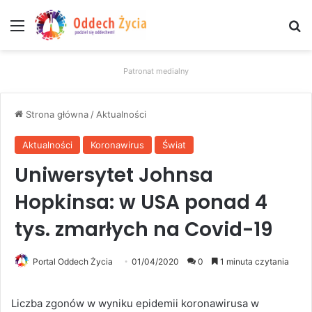
Menu
W
Patronat medialny
Strona główna
/
Aktualności
Aktualności
Koronawirus
Świat
Uniwersytet Johnsa
Hopkinsa: w USA ponad 4
tys. zmarłych na Covid-19
Portal Oddech Życia
01/04/2020
0
1 minuta czytania
Liczba zgonów w wyniku epidemii koronawirusa w