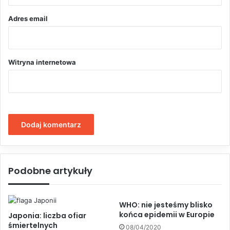
*
Adres email
Witryna internetowa
Podobne artykuły
WHO: nie jesteśmy blisko
końca epidemii w Europie
Japonia: liczba ofiar
śmiertelnych
08/04/2020