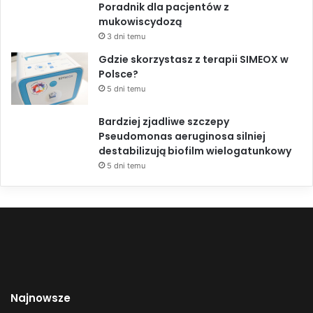
Poradnik dla pacjentów z
mukowiscydozą
3 dni temu
Gdzie skorzystasz z terapii SIMEOX w
Polsce?
5 dni temu
Bardziej zjadliwe szczepy
Pseudomonas aeruginosa silniej
destabilizują biofilm wielogatunkowy
5 dni temu
Najnowsze