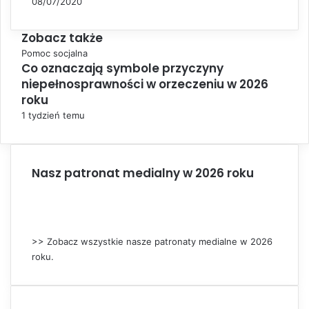
08/07/2020
Zobacz także
C
Pomoc socjalna
Co oznaczają symbole przyczyny
l
niepełnosprawności w orzeczeniu w 2026
o
s
roku
e
1 tydzień temu
Nasz patronat medialny w 2026 roku
>> Zobacz wszystkie nasze patronaty medialne w 2026
roku.