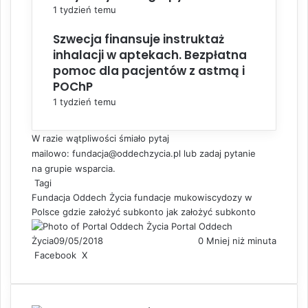
1 tydzień temu
Szwecja finansuje instruktaż
inhalacji w aptekach. Bezpłatna
pomoc dla pacjentów z astmą i
POChP
1 tydzień temu
W razie wątpliwości śmiało pytaj
mailowo:
fundacja@oddechzycia.pl
lub zadaj pytanie
na
grupie wsparcia
.
Tagi
Fundacja Oddech Życia
fundacje mukowiscydozy w
Polsce
gdzie założyć subkonto
jak założyć subkonto
Portal Oddech
Życia
09/05/2018
0
Mniej niż minuta
Facebook
X
L
S
D
i
h
r
n
a
u
k
r
k