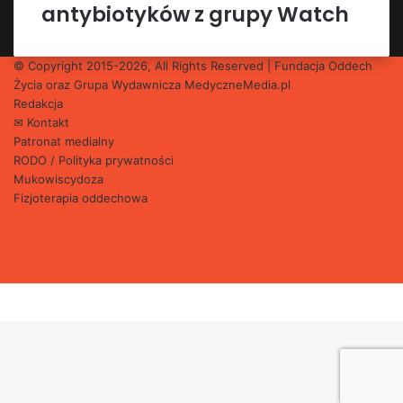
antybiotyków z grupy Watch
© Copyright 2015-2026, All Rights Reserved | Fundacja Oddech
Życia oraz Grupa Wydawnicza
MedyczneMedia.pl
Redakcja
✉ Kontakt
Patronat medialny
RODO / Polityka prywatności
Mukowiscydoza
Fizjoterapia oddechowa
Facebook
X
YouTube
Instagram
Facebook
X
WhatsApp
Telegram
Back
to
top
button