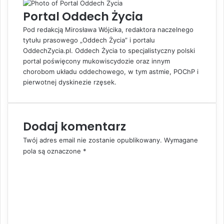
e
e
u
Portal Oddech Życia
d
v
j
I
i
Pod redakcją Mirosława Wójcika, redaktora naczelnego
n
a
tytułu prasowego „Oddech Życia” i portalu
E
OddechZycia.pl. Oddech Życia to specjalistyczny polski
m
portal poświęcony mukowiscydozie oraz innym
a
chorobom układu oddechowego, w tym astmie, POChP i
i
pierwotnej dyskinezie rzęsek.
l
Dodaj komentarz
Twój adres email nie zostanie opublikowany.
Wymagane
pola są oznaczone
*
K
o
m
e
n
t