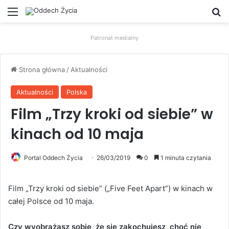
Menu
W
Patronat medialny
Strona główna
/
Aktualności
Aktualności
Polska
Film „Trzy kroki od siebie” w
kinach od 10 maja
Portal Oddech Życia
26/03/2019
0
1 minuta czytania
Film „Trzy kroki od siebie” („Five Feet Apart”) w kinach w
całej Polsce od 10 maja.
Czy wyobrażasz sobie, że się zakochujesz, choć nie