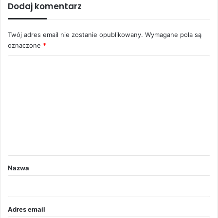
Dodaj komentarz
Twój adres email nie zostanie opublikowany.
Wymagane pola są
oznaczone
*
K
o
m
e
n
t
a
r
Nazwa
z
*
Adres email