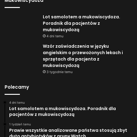
Mukowiscydoza
Lot samolotem a mukowiscydoza.
Poradnik dla pacjentów z
mukowiscydozą
4 dni temu
Wzór zaświadczenia w języku
angielskim o przewożonych lekach i
sprzętach dla pacjenta z
mukowiscydozą
3 tygodnie temu
Polecamy
4 dni temu
Lot samolotem a mukowiscydoza. Poradnik dla
pacjentów z mukowiscydozą
1 tydzień temu
Prawie wszystkie analizowane państwa stosują zbyt
dużo antybiotyków z grupy Watch