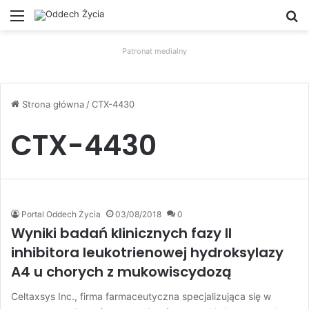
Menu
W
Patronat medialny
Strona główna
/
CTX-4430
CTX-4430
Portal Oddech Życia
03/08/2018
0
Wyniki badań klinicznych fazy II
inhibitora leukotrienowej hydroksylazy
A4 u chorych z mukowiscydozą
Celtaxsys Inc., firma farmaceutyczna specjalizująca się w