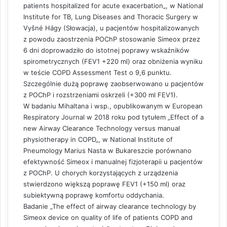
patients hospitalized for acute exacerbation
„, w National
Institute for TB, Lung Diseases and Thoracic Surgery w
Vyšné Hágy (Słowacja), u pacjentów hospitalizowanych
z powodu zaostrzenia POChP stosowanie Simeox przez
6 dni doprowadziło do istotnej poprawy wskaźników
spirometrycznych (
FEV1
+220 ml) oraz obniżenia wyniku
w teście COPD Assessment Test o 9,6 punktu.
Szczególnie dużą poprawę zaobserwowano u pacjentów
z POChP i rozstrzeniami oskrzeli (+300 ml FEV1).
W badaniu Mihaltana i wsp., opublikowanym w European
Respiratory Journal w 2018 roku pod tytułem „
Effect of a
new Airway Clearance Technology versus manual
physiotherapy in COPD
„, w National Institute of
Pneumology Marius Nasta w Bukareszcie porównano
efektywność Simeox i manualnej fizjoterapii u pacjentów
z POChP. U chorych korzystających z urządzenia
stwierdzono większą poprawę FEV1 (+150 ml) oraz
subiektywną poprawę komfortu oddychania.
Badanie „
The effect of airway clearance technology by
Simeox device on quality of life of patients COPD and