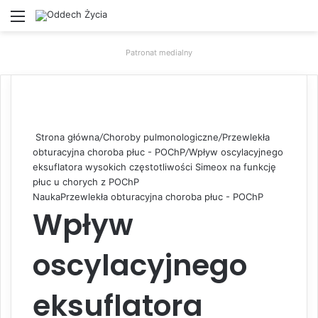
Menu
W
Patronat medialny
Strona główna
/
Choroby pulmonologiczne
/
Przewlekła
obturacyjna choroba płuc - POChP
/
Wpływ oscylacyjnego
eksuflatora wysokich częstotliwości Simeox na funkcję
płuc u chorych z POChP
Nauka
Przewlekła obturacyjna choroba płuc - POChP
Wpływ
oscylacyjnego
eksuflatora