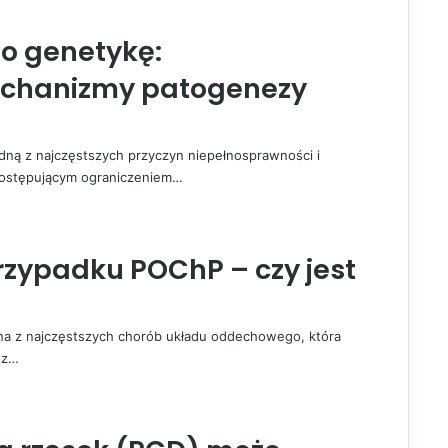
o genetykę:
echanizmy patogenezy
edną z najczęstszych przyczyn niepełnosprawności i
 postępującym ograniczeniem…
rzypadku POChP – czy jest
dna z najczęstszych chorób układu oddechowego, która
ez…