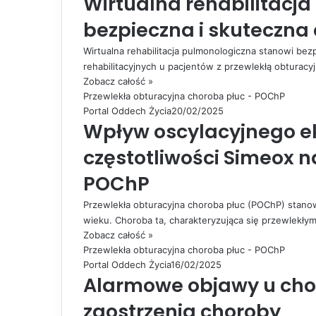
Wirtualna rehabilitacja
bezpieczna i skuteczna
Wirtualna rehabilitacja pulmonologiczna stanowi be
rehabilitacyjnych u pacjentów z przewlekłą obturac
Zobacz całość »
Przewlekła obturacyjna choroba płuc - POChP
Portal Oddech Życia
20/02/2025
Wpływ oscylacyjnego e
częstotliwości Simeox n
POChP
Przewlekła obturacyjna choroba płuc (POChP) stan
wieku. Choroba ta, charakteryzująca się przewlekł
Zobacz całość »
Przewlekła obturacyjna choroba płuc - POChP
Portal Oddech Życia
16/02/2025
Alarmowe objawy u cho
zaostrzenia choroby