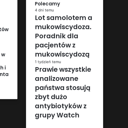
Polecamy
4 dni temu
Lot samolotem a
mukowiscydoza.
ntów
Poradnik dla
pacjentów z
mukowiscydozą
 w
1 tydzień temu
h i
Prawie wszystkie
enta
analizowane
państwa stosują
zbyt dużo
antybiotyków z
grupy Watch