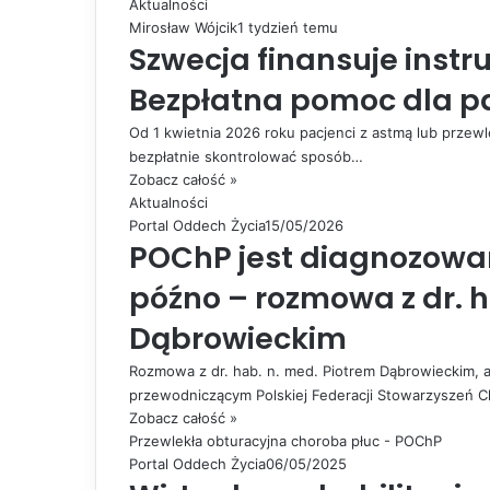
Aktualności
Mirosław Wójcik
1 tydzień temu
Szwecja finansuje instr
Bezpłatna pomoc dla p
Od 1 kwietnia 2026 roku pacjenci z astmą lub przew
bezpłatnie skontrolować sposób…
Zobacz całość »
Aktualności
Portal Oddech Życia
15/05/2026
POChP jest diagnozowa
późno – rozmowa z dr. h
Dąbrowieckim
Rozmowa z dr. hab. n. med. Piotrem Dąbrowieckim, a
przewodniczącym Polskiej Federacji Stowarzyszeń C
Zobacz całość »
Przewlekła obturacyjna choroba płuc - POChP
Portal Oddech Życia
06/05/2025