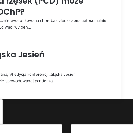
a rzęsek (PCD) może
POChP?
tycznie uwarunkowana choroba dziedziczona autosomalnie
zyć wadliwy gen…
ąska Jesień
na, VI edycja konferencji „Śląska Jesień
rwie spowodowanej pandemią…