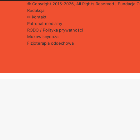
© Copyright 2015-2026, All Rights Reserved | Fundacja
Redakcja
✉ Kontakt
Patronat medialny
RODO / Polityka prywatności
Mukowiscydoza
Fizjoterapia oddechowa
Facebook
X
YouTube
Instagram
Back
to
top
button