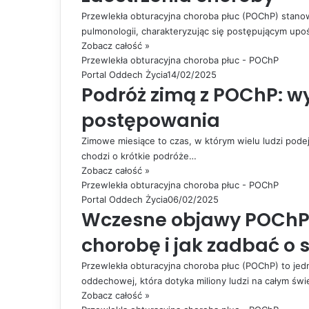
Przewlekła obturacyjna choroba płuc (POChP) stan
pulmonologii, charakteryzując się postępującym up
Zobacz całość »
Przewlekła obturacyjna choroba płuc - POChP
Portal Oddech Życia
14/02/2025
Podróż zimą z POChP: wy
postępowania
Zimowe miesiące to czas, w którym wielu ludzi pode
chodzi o krótkie podróże…
Zobacz całość »
Przewlekła obturacyjna choroba płuc - POChP
Portal Oddech Życia
06/02/2025
Wczesne objawy POChP 
chorobę i jak zadbać o 
Przewlekła obturacyjna choroba płuc (POChP) to jedn
oddechowej, która dotyka miliony ludzi na całym świ
Zobacz całość »