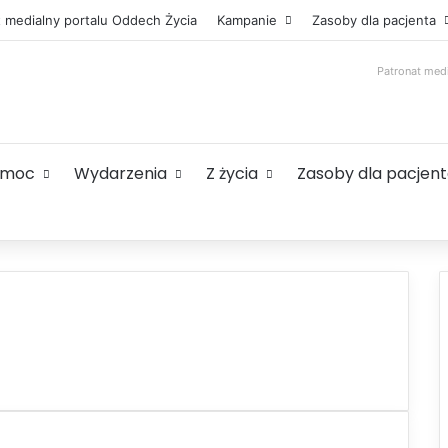
t medialny portalu Oddech Życia
Kampanie
Zasoby dla pacjenta
Patronat med
omoc
Wydarzenia
Z życia
Zasoby dla pacjen