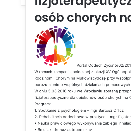
fizjoterapeutyc
osób chorych na
Portal Oddech Życia
15/02/20
W ramach kampanii społecznej z okazji XV Ogólnop
Rodzinom i Chorym na Mukowiscydozę przy współpra
porozumienie o wspólnych działaniach pomocowych
W dniu 5.03.2016 roku we Wrocławiu zostaną przep
fizjoterapeutyczne dla opiekunów osób chorych na 
Program:
1. Spotkanie z psychologiem – mgr Bartosz Orlicz
2. Rehabilitacja oddechowa w praktyce – mgr fizjoter
• Nauka prawidłowego wykonywania zabiegu inhalacj
• Belgijski drenaż autogeniczny