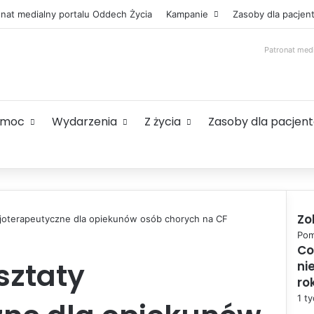
onat medialny portalu Oddech Życia
Kampanie
Zasoby dla pacjen
Patronat med
omoc
Wydarzenia
Z życia
Zasoby dla pacjen
Zo
zjoterapeutyczne dla opiekunów osób chorych na CF
C
Pom
Co
l
sztaty
ni
o
s
ro
e
1 t