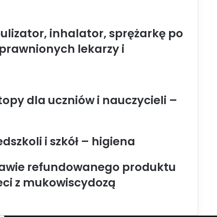
ulizator, inhalator, sprężarkę po
uprawnionych lekarzy i
topy dla uczniów i nauczycieli –
szkoli i szkół – higiena
prawie refundowanego produktu
zieci z mukowiscydozą