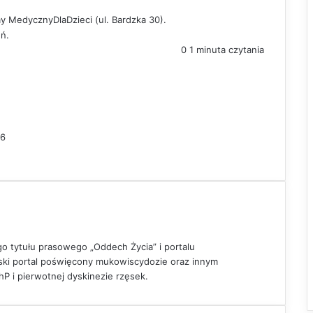
y MedycznyDlaDzieci (ul. Bardzka 30).
eń.
0
1 minuta czytania
16
go tytułu prasowego „Oddech Życia” i portalu
lski portal poświęcony mukowiscydozie oraz innym
 i pierwotnej dyskinezie rzęsek.