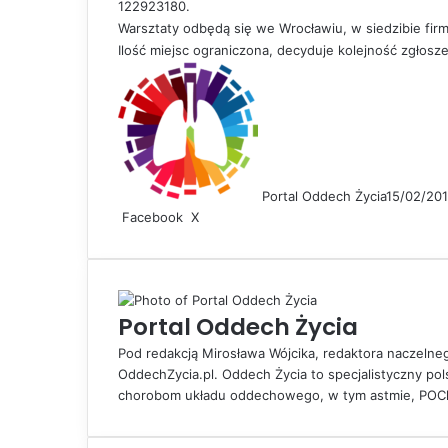
122923180.
Warsztaty odbędą się we Wrocławiu, w siedzibie firm
Ilość miejsc ograniczona, decyduje kolejność zgłosz
Portal Oddech Życia
15/02/20
Facebook
X
L
S
D
i
h
r
n
a
u
k
r
k
e
e
u
Portal Oddech Życia
d
v
j
I
i
Pod redakcją Mirosława Wójcika, redaktora naczelne
n
a
OddechZycia.pl. Oddech Życia to specjalistyczny po
E
chorobom układu oddechowego, w tym astmie, POChP
m
a
i