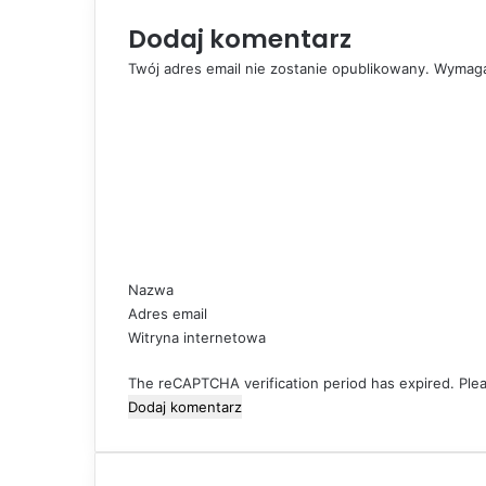
l
Dodaj komentarz
Twój adres email nie zostanie opublikowany.
Wymaga
K
o
m
e
n
t
a
r
z
Nazwa
*
Adres email
Witryna internetowa
The reCAPTCHA verification period has expired. Ple