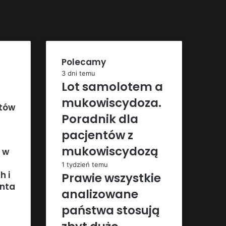
Polecamy
3 dni temu
Lot samolotem a
mukowiscydoza.
ntów
Poradnik dla
pacjentów z
mukowiscydozą
 w
1 tydzień temu
h i
Prawie wszystkie
enta
analizowane
państwa stosują