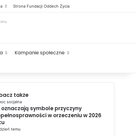
Facebook
X
YouTube
Instagram
Sidebar
ta
Strona Fundacji Oddech Życia
ialny
ta
Kampanie społeczne
bacz także
oc socjalna
 oznaczają symbole przyczyny
epełnosprawności w orzeczeniu w 2026
ku
ydzień temu