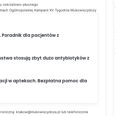
żu oskrzelowo-płucnego
ramach Ogólnopolskiej Kampanii XV Tygodnia Mukowiscydozy
Poradnik dla pacjentów z
stwa stosują zbyt dużo antybiotyków z
alacji w aptekach. Bezpłatna pomoc dla
troniczną:
krakow@mukowiscydoza.pl
lub telefonicznie