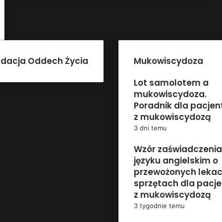
dacja Oddech Życia
Mukowiscydoza
Lot samolotem a
mukowiscydoza.
Poradnik dla pacje
z mukowiscydozą
3 dni temu
Wzór zaświadczenia
języku angielskim o
przewożonych lekac
sprzętach dla pacj
z mukowiscydozą
3 tygodnie temu