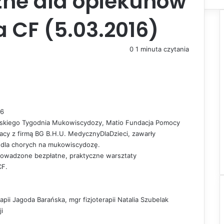
zne dla opiekunów
 CF (5.03.2016)
0
1 minuta czytania
16
olskiego Tygodnia Mukowiscydozy, Matio Fundacja Pomocy
cy z firmą BG B.H.U. MedycznyDlaDzieci, zawarły
 dla chorych na mukowiscydozę.
rowadzone bezpłatne, praktyczne warsztaty
CF.
apii Jagoda Barańska, mgr fizjoterapii Natalia Szubelak
i