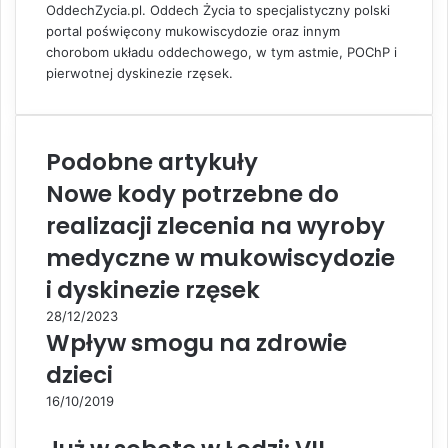
OddechZycia.pl. Oddech Życia to specjalistyczny polski
m
portal poświęcony mukowiscydozie oraz innym
a
chorobom układu oddechowego, w tym astmie, POChP i
i
pierwotnej dyskinezie rzęsek.
l
Podobne artykuły
Nowe kody potrzebne do
realizacji zlecenia na wyroby
medyczne w mukowiscydozie
i dyskinezie rzęsek
28/12/2023
Wpływ smogu na zdrowie
dzieci
16/10/2019