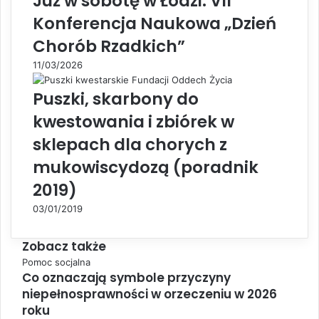
Już w sobotę w Łodzi: VII
Konferencja Naukowa „Dzień
Chorób Rzadkich”
11/03/2026
Puszki, skarbony do
kwestowania i zbiórek w
sklepach dla chorych z
mukowiscydozą (poradnik
2019)
03/01/2019
Zobacz także
C
Pomoc socjalna
Co oznaczają symbole przyczyny
l
niepełnosprawności w orzeczeniu w 2026
o
s
roku