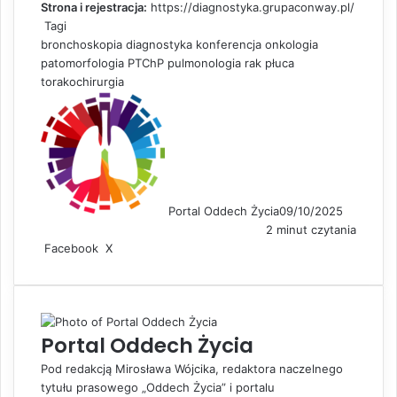
Strona i rejestracja:
https://diagnostyka.grupaconway.pl/
Tagi
bronchoskopia
diagnostyka
konferencja
onkologia
patomorfologia
PTChP
pulmonologia
rak płuca
torakochirurgia
Portal Oddech Życia
09/10/2025
2 minut czytania
Facebook
X
L
S
D
i
h
r
n
a
u
k
r
k
e
e
u
Portal Oddech Życia
d
v
j
I
i
Pod redakcją Mirosława Wójcika, redaktora naczelnego
n
a
tytułu prasowego „Oddech Życia” i portalu
E