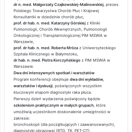
dr n. med. Małgorzaty Czajkowskiej-Malinowskiej
, prezes
Polskiego Towarzystwa Chorób Płuc i Krajowej
Konsultantki w dziedzinie chorób płuc,
prof. dr hab. n. med. Katarzyny Górskiej
z Kliniki
Pulmonologii, Chorób Wewnętrznych, Pulmonologii
Onkologicznej i Transplantologicznej PIM MSWiA w
Warszawie,
prof. dr hab. n. med. Roberta Mróza
z Uniwersyteckiego
Szpitala Klinicznego w Białymstoku,
dr hab. n. med. Piotra Korczyńskiego
z PIM MSWiA w
Warszawie.
Dwa dni intensywnych spotkań i warsztatów
Program konferencji obejmuje
dwa dni wykładów,
warsztatów i dyskusji
, poświęconych wszystkim
kluczowym etapom diagnostyki raka płuca.
Pierwszy dzień wydarzenia poświęcony będzie
szkoleniom praktycznym w małych grupach
, które
umożliwią uczestnikom doskonalenie umiejętności w
zakresie:
bronchoskopii (dla początkujących i zaawansowanych),
diagnostyki obrazowej (RTG, TK, PET-CT),