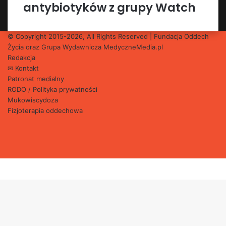
antybiotyków z grupy Watch
© Copyright 2015-2026, All Rights Reserved | Fundacja Oddech
Życia oraz Grupa Wydawnicza
MedyczneMedia.pl
Redakcja
✉ Kontakt
Patronat medialny
RODO / Polityka prywatności
Mukowiscydoza
Fizjoterapia oddechowa
Facebook
X
YouTube
Instagram
Facebook
X
WhatsApp
Telegram
Back
to
top
button