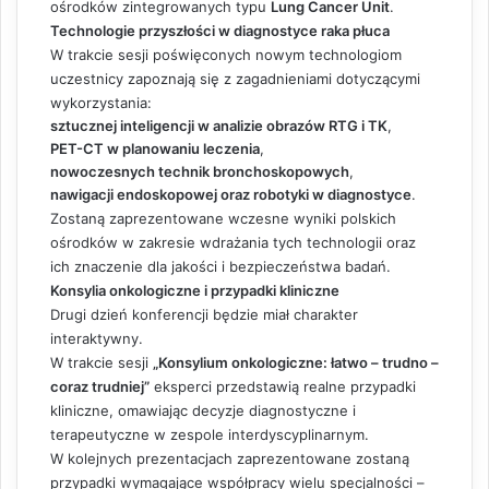
ośrodków zintegrowanych typu
Lung Cancer Unit
.
Technologie przyszłości w diagnostyce raka płuca
W trakcie sesji poświęconych nowym technologiom
uczestnicy zapoznają się z zagadnieniami dotyczącymi
wykorzystania:
sztucznej inteligencji w analizie obrazów RTG i TK
,
PET-CT w planowaniu leczenia
,
nowoczesnych technik bronchoskopowych
,
nawigacji endoskopowej oraz robotyki w diagnostyce
.
Zostaną zaprezentowane wczesne wyniki polskich
ośrodków w zakresie wdrażania tych technologii oraz
ich znaczenie dla jakości i bezpieczeństwa badań.
Konsylia onkologiczne i przypadki kliniczne
Drugi dzień konferencji będzie miał charakter
interaktywny.
W trakcie sesji
„Konsylium onkologiczne: łatwo – trudno –
coraz trudniej”
eksperci przedstawią realne przypadki
kliniczne, omawiając decyzje diagnostyczne i
terapeutyczne w zespole interdyscyplinarnym.
W kolejnych prezentacjach zaprezentowane zostaną
przypadki wymagające współpracy wielu specjalności –