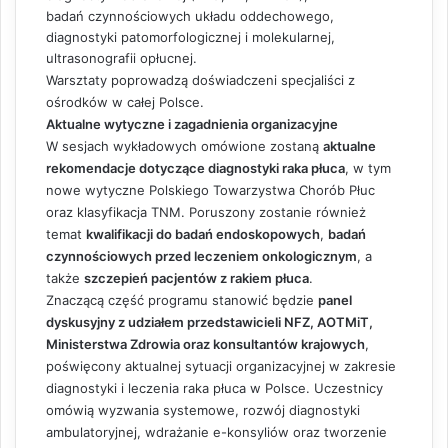
badań czynnościowych układu oddechowego,
diagnostyki patomorfologicznej i molekularnej,
ultrasonografii opłucnej.
Warsztaty poprowadzą doświadczeni specjaliści z
ośrodków w całej Polsce.
Aktualne wytyczne i zagadnienia organizacyjne
W sesjach wykładowych omówione zostaną
aktualne
rekomendacje dotyczące diagnostyki raka płuca
, w tym
nowe wytyczne Polskiego Towarzystwa Chorób Płuc
oraz klasyfikacja TNM. Poruszony zostanie również
temat
kwalifikacji do badań endoskopowych
,
badań
czynnościowych przed leczeniem onkologicznym
, a
także
szczepień pacjentów z rakiem płuca
.
Znaczącą część programu stanowić będzie
panel
dyskusyjny z udziałem przedstawicieli NFZ, AOTMiT,
Ministerstwa Zdrowia oraz konsultantów krajowych
,
poświęcony aktualnej sytuacji organizacyjnej w zakresie
diagnostyki i leczenia raka płuca w Polsce. Uczestnicy
omówią wyzwania systemowe, rozwój diagnostyki
ambulatoryjnej, wdrażanie e-konsyliów oraz tworzenie