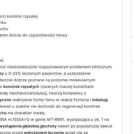
rci komórki rzęsatej
stko
uchu
anim dotrze do częstotliwości mowy
ej
choć niedostatecznie rozpoznawanym problemem klinicznym.
zy
u 2–25% leczonych pacjentów, a uszkodzenie
obecnie dobrze poznane na poziomie molekularnym:
do
komórek rzęsatych
(zwanych inaczej komórkami
nały mechanotransdukcji, tworzą kompleksy z
syczne
reaktywne formy tlenu w reakcji Fentona i
indukują
nieważ u ssaków nie dochodzi do regeneracji komórek
uchu
ma charakter trwały.
o DNA m.1555A>G w genie
MT-RNR1
, występująca u ok. 1 na
wystąpienia głębokiej głuchoty
nawet po pojedynczej dawce
tyczne przed
wdrożeniem leczenia
wciąż nie są