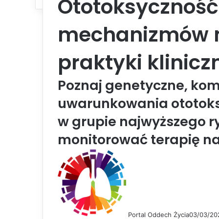
Ototoksyczność
mechanizmów m
praktyki klinicz
Poznaj genetyczne, kom
uwarunkowania ototoksy
w grupie najwyższego ry
monitorować terapię na
Portal Oddech Życia
03/03/20