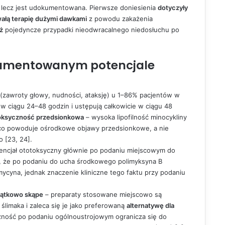
, lecz jest udokumentowana. Pierwsze doniesienia
dotyczyły
ałą terapię dużymi dawkami
z powodu zakażenia
ż
pojedyncze przypadki nieodwracalnego niedosłuchu po
dokumentowanym potencjale
(zawroty głowy, nudności, ataksję) u 1–86% pacjentów w
e w ciągu 24–48 godzin i ustępują całkowicie w ciągu 48
oksyczność przedsionkowa
– wysoka lipofilność minocykliny
, co powoduje ośrodkowe objawy przedsionkowe, a nie
 [23, 24].
tencjał ototoksyczny głównie po podaniu miejscowym do
 że po podaniu do ucha środkowego polimyksyna B
ycyna, jednak znaczenie kliniczne tego faktu przy podaniu
jątkowo skąpe
– preparaty stosowane miejscowo są
ślimaka i zaleca się je jako preferowaną
alternatywę dla
czność po podaniu ogólnoustrojowym ogranicza się do