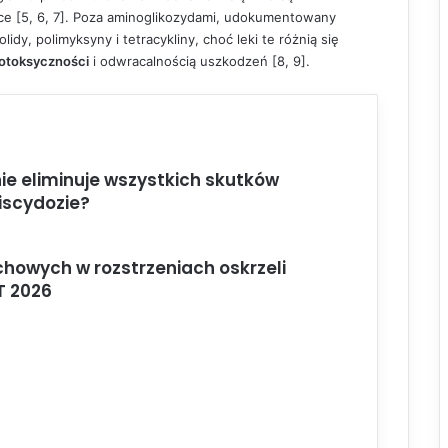
e [5, 6, 7]. Poza aminoglikozydami, udokumentowany
idy, polimyksyny i tetracykliny, choć leki te różnią się
totoksyczności
i odwracalnością uszkodzeń [8, 9].
e eliminuje wszystkich skutków
iscydozie?
howych w rozstrzeniach oskrzeli
T 2026