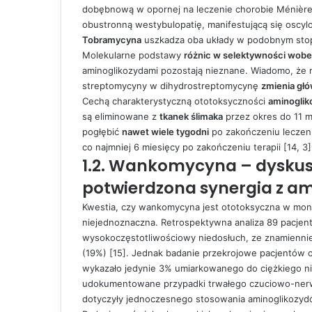
dobębnową w opornej na leczenie chorobie Ménière
obustronną westybulopatię, manifestującą się oscylops
Tobramycyna
uszkadza oba układy w podobnym stop
Molekularne podstawy
różnic w selektywności wobec
aminoglikozydami pozostają nieznane. Wiadomo, że m
streptomycyny w dihydrostreptomycynę
zmienia głó
Cechą charakterystyczną ototoksyczności
aminogli
są eliminowane z
tkanek ślimaka
przez okres do 11 m
pogłębić
nawet wiele tygodni
po zakończeniu leczen
co najmniej 6 miesięcy po zakończeniu terapii [14, 3]
1.2. Wankomycyna – dyskus
potwierdzona synergia z a
Kwestia, czy wankomycyna jest ototoksyczna w mono
niejednoznaczna. Retrospektywna analiza 89 pacjent
wysokoczęstotliwościowy niedosłuch, ze znamienni
(19%) [15]. Jednak badanie przekrojowe pacjentów 
wykazało jedynie 3% umiarkowanego do ciężkiego ni
udokumentowane przypadki trwałego czuciowo-ne
dotyczyły jednoczesnego stosowania aminoglikozyd