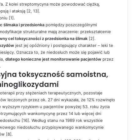
’a. Z kolei streptomycyna może powodować ciężką,
ją i ataksją [2, 13].
niu [1].
 ślimaka i przedsionka
pomiędzy poszczególnymi
odyfikacje strukturalne mają znaczenie: przekształcenie
wny cel toksyczności z przedsionka na ślimak
[2].
kozydów
jest jej opóźniony i postępujący charakter – leki te
iesięcy. Oznacza to, że niedosłuch może się pojawić lub
ia,
dlatego konieczne jest monitorowanie pacjentów
przez
.
yjna toksyczność samoistna,
minoglikozydami
terapii przy stężeniach terapeutycznych, pozostaje
ów leczonych przez ok. 27 dni wykazała, że 12% rozwinęło
e wyższym ryzykiem u pacjentów powyżej 53. roku życia
otrzymujących wankomycynę przez 14 lub więcej dni
edosłuchu [16]. Według stanu na 1989 rok wszystkie
rwowego niedosłuchu przypisywanego wankomycynie
ów [8].