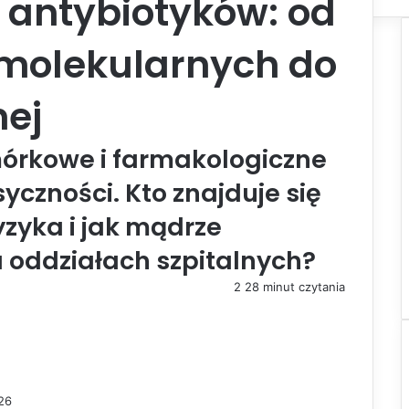
 antybiotyków: od
olekularnych do
nej
órkowe i farmakologiczne
czności. Kto znajduje się
zyka i jak mądrze
 oddziałach szpitalnych?
2
28 minut czytania
26