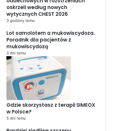
oddechowych w rozstrzeniach
oskrzeli według nowych
wytycznych CHEST 2026
3 godziny temu
Lot samolotem a mukowiscydoza.
Poradnik dla pacjentów z
mukowiscydozą
3 dni temu
Gdzie skorzystasz z terapii SIMEOX
w Polsce?
5 dni temu
Bardziej zjadliwe szczepy