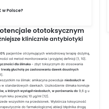
X w Polsce?
potencjale ototoksycznym
niejsze klinicznie antybiotyki
20%
pacjentów otrzymujących wielodniową terapię dożylną,
ści od metod monitorowania i przyjętej definicji [1, 10].
syczności dla ślimaka
– zbyt toksycznym do stosowania
, trwałą głuchotę po zastosowaniu dawek doustnych
1].
 wszystkim na ślimak: amikacyna powoduje
niedosłuch w
a w standardowych dawkach. Uszkodzenie ślimaka koreluje
ów, u których wystąpił niedosłuch, w porównaniu do
9,6 g u
ym leku powyżej 10 µg/ml [12].
przede wszystkim na przedsionek. Wybiórcza toksyczność
apeutycznie do farmakologicznej ablacji błędnika drogą