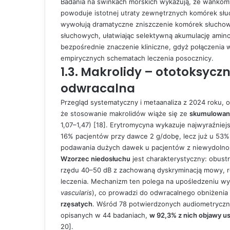
Badania na świnkach morskich wykazują, że wanko
powoduje istotnej utraty zewnętrznych komórek sł
wywołują dramatyczne zniszczenie komórek słucho
słuchowych, ułatwiając selektywną akumulację aminog
bezpośrednie znaczenie kliniczne, gdyż połączeni
empirycznych schematach leczenia posocznicy.
1.3. Makrolidy – ototoksycz
odwracalna
Przegląd systematyczny i metaanaliza z 2024 roku, o
że stosowanie makrolidów wiąże się ze
skumulowa
1,07–1,47) [18]. Erytromycyna wykazuje najwyraźnie
16% pacjentów przy dawce 2 g/dobę, lecz już u 53
podawania dużych dawek u pacjentów z niewydolnośc
Wzorzec niedosłuchu
jest charakterystyczny: obust
rzędu 40–50 dB z zachowaną dyskryminacją mowy, roz
leczenia. Mechanizm ten polega na upośledzeniu wy
vascularis
), co prowadzi do odwracalnego obniżeni
rzęsatych
. Wśród 78 potwierdzonych audiometryczn
opisanych w 44 badaniach,
w 92,3% z nich objawy us
20].