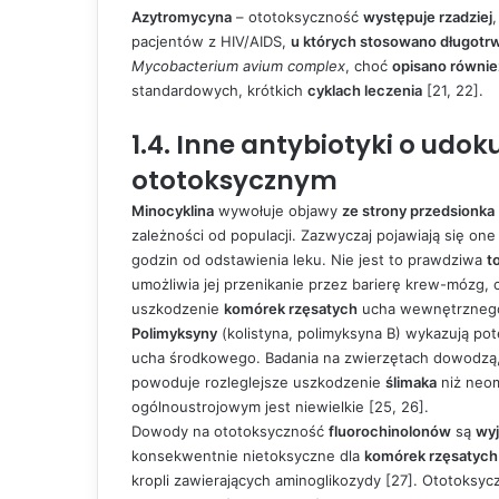
Azytromycyna
– ototoksyczność
występuje rzadziej
pacjentów z HIV/AIDS,
u których stosowano długotrw
Mycobacterium avium complex
, choć
opisano równie
standardowych, krótkich
cyklach leczenia
[21, 22].
1.4. Inne antybiotyki o u
ototoksycznym
Minocyklina
wywołuje objawy
ze strony przedsionka
zależności od populacji. Zazwyczaj pojawiają się on
godzin od odstawienia leku. Nie jest to prawdziwa
t
umożliwia jej przenikanie przez barierę krew-mózg
uszkodzenie
komórek rzęsatych
ucha wewnętrznego
Polimyksyny
(kolistyna, polimyksyna B) wykazują po
ucha środkowego. Badania na zwierzętach dowodzą,
powoduje rozleglejsze uszkodzenie
ślimaka
niż neom
ogólnoustrojowym jest niewielkie [25, 26].
Dowody na ototoksyczność
fluorochinolonów
są
wy
konsekwentnie nietoksyczne dla
komórek rzęsatych
kropli zawierających aminoglikozydy [27]. Ototoksy