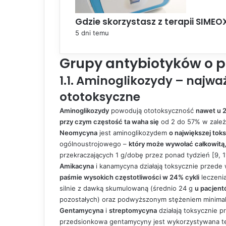
Gdzie skorzystasz z terapii SIMEO
5 dni temu
Grupy antybiotyków o 
1.1. Aminoglikozydy – najważ
ototoksyczne
Aminoglikozydy
powodują ototoksyczność
nawet u 
przy czym częstość ta waha się
od 2 do 57% w zależno
Neomycyna
jest aminoglikozydem
o największej tok
ogólnoustrojowego –
który może wywołać całkowitą
przekraczających 1 g/dobę przez ponad tydzień [9, 1
Amikacyna
i kanamycyna działają toksycznie przede
paśmie wysokich częstotliwości w 24% cykli
leczeni
silnie z dawką skumulowaną (średnio 24 g
u pacjent
pozostałych) oraz podwyższonym stężeniem minimaln
Gentamycyna
i
streptomycyna
działają toksycznie 
przedsionkowa gentamycyny jest wykorzystywana ter