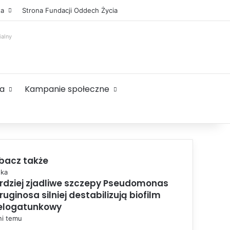
Facebook
X
YouTube
Instagram
Sidebar
ta
Strona Fundacji Oddech Życia
ialny
ta
Kampanie społeczne
bacz także
ka
rdziej zjadliwe szczepy Pseudomonas
ruginosa silniej destabilizują biofilm
elogatunkowy
ni temu