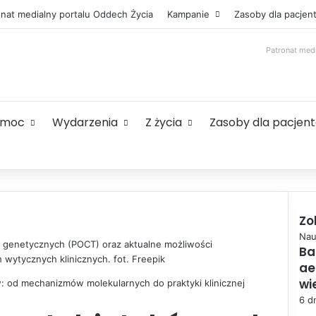
onat medialny portalu Oddech Życia
Kampanie
Zasoby dla pacjen
Patronat med
omoc
Wydarzenia
Z życia
Zasoby dla pacjen
Zo
C
Nau
 genetycznych (POCT) oraz aktualne możliwości
Ba
l
 wytycznych klinicznych. fot. Freepik
ae
o
s
wi
 od mechanizmów molekularnych do praktyki klinicznej
e
6 d