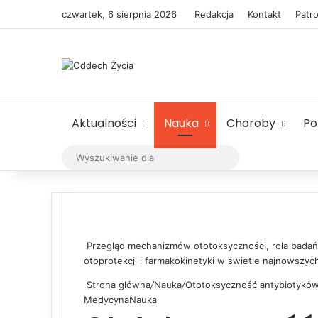
czwartek, 6 sierpnia 2026
Redakcja
Kontakt
Patr
Aktualności
Nauka
Choroby
P
Wyszukiwanie
dla
Przegląd mechanizmów ototoksyczności, rola badań
otoprotekcji i farmakokinetyki w świetle najnowszych
Strona główna
/
Nauka
/
Ototoksyczność antybiotyków:
Medycyna
Nauka