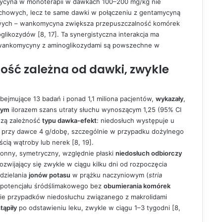
mycyna w monoterapii w dawkach 100–200 mg/kg nie
uchowych, lecz te same dawki w połączeniu z gentamycyną
wych – wankomycyna zwiększa przepuszczalność komórek
likozydów [8, 17]. Ta synergistyczna interakcja ma
a wankomycyny z aminoglikozydami są powszechne w
ność zależna od dawki, zwykle
bejmujące 13 badań i ponad 1,1 miliona pacjentów,
wykazały
,
nym
ilorazem szans utraty słuchu wynoszącym 1,25 (95% CI
jszą zależność
typu dawka-efekt
: niedosłuch występuje u
% przy dawce 4 g/dobę, szczególnie w przypadku dożylnego
ią wątroby lub nerek [8, 19].
ronny, symetryczny, względnie płaski
niedosłuch odbiorczy
wijający się zwykle w ciągu kilku dni od rozpoczęcia
dzielania
jonów potasu
w prążku naczyniowym (
stria
a potencjału śródślimakowego bez
obumierania komórek
ie przypadków niedosłuchu związanego z makrolidami
tąpiły
po odstawieniu leku, zwykle w ciągu 1–3 tygodni [8,