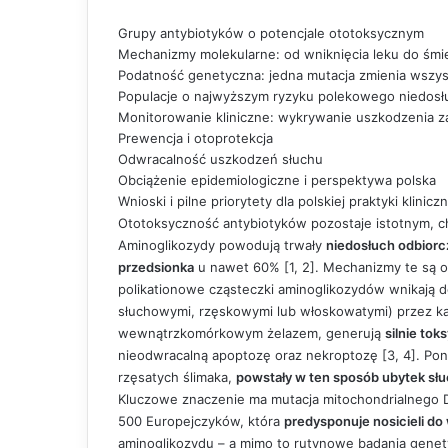
Grupy antybiotyków o potencjale ototoksycznym
Mechanizmy molekularne: od wniknięcia leku do śmie
Podatność genetyczna: jedna mutacja zmienia wszy
Populacje o najwyższym ryzyku polekowego niedosł
Monitorowanie kliniczne: wykrywanie uszkodzenia z
Prewencja i otoprotekcja
Odwracalność uszkodzeń słuchu
Obciążenie epidemiologiczne i perspektywa polska
Wnioski i pilne priorytety dla polskiej praktyki kliniczn
Ototoksyczność antybiotyków pozostaje istotnym, 
Aminoglikozydy powodują trwały
niedosłuch odbiorc
przedsionka
u nawet 60% [1, 2]. Mechanizmy te są 
polikationowe cząsteczki aminoglikozydów wnikają 
słuchowymi, rzęskowymi lub włoskowatymi) przez ka
wewnątrzkomórkowym żelazem, generują
silnie tok
nieodwracalną apoptozę oraz nekroptozę [3, 4]. Po
rzęsatych ślimaka,
powstały w ten sposób ubytek sł
Kluczowe znaczenie ma mutacja mitochondrialneg
500 Europejczyków, która
predysponuje nosicieli do 
aminoglikozydu – a mimo to rutynowe badania gene