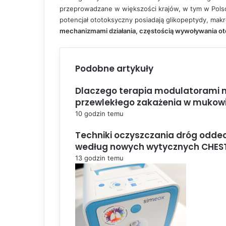
przeprowadzane w większości krajów, w tym w Polsc
potencjał ototoksyczny posiadają glikopeptydy, makrol
mechanizmami działania, częstością wywoływania o
Podobne artykuły
Dlaczego terapia modulatorami ni
przewlekłego zakażenia w mukow
10 godzin temu
Techniki oczyszczania dróg oddec
według nowych wytycznych CHES
13 godzin temu