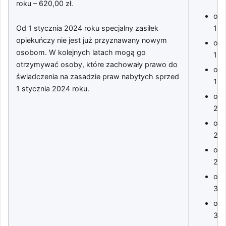
roku – 620,00 zł.
od 
Od 1 stycznia 2024 roku specjalny zasiłek
158
opiekuńczy nie jest już przyznawany nowym
od 
osobom. W kolejnych latach mogą go
183
otrzymywać osoby, które zachowały prawo do
od 
świadczenia na zasadzie praw nabytych sprzed
197
1 stycznia 2024 roku.
od 
211
od 
245
od 
298
od 
328
od 
338