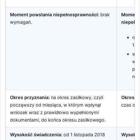
Moment powstania niepełnosprawności:
brak
Moment 
wymagań.
niepełn
nie
18.
w t
w s
póź
rok
Okres przyznania:
na okres zasiłkowy, czyli
Okres pr
począwszy od miesiąca, w którym wpłynął
czas okr
wniosek wraz z prawidłowo wypełnionymi
dokumentami, do końca okresu zasiłkowego.
Wysokość świadczenia:
od 1 listopada 2018
Wysokoś