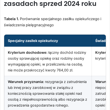
zasadach sprzed 2024 roku
Tabela 1.
Porównanie specjalnego zasiłku opiekuńczego i
świadczenia pielęgnacyjnego
Specjalny zasiłek opiekuńczy
Świadcz
Kryterium dochodowe:
łączny dochód rodziny
Kryteri
osoby sprawującej opiekę oraz rodziny osoby
kryteri
wymagającej opieki, w przeliczeniu na osobę,
nie może przekroczyć kwoty 764,00 zł.
Warunek przyznania:
rezygnacja z zatrudnienia
Warunek
lub innej pracy zarobkowej w związku z
niepodej
koniecznością sprawowania stałej opieki nad
zatrudnie
osobą z niepełnosprawnością albo rezygnacja z
zarobko
prowadzenia gospodarstwa rolnego.
opieki n