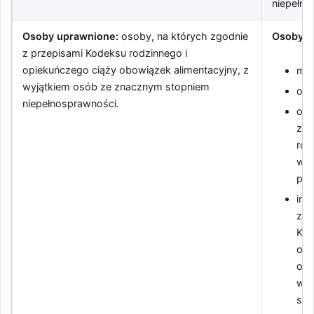
niepełno
Osoby uprawnione:
osoby, na których zgodnie
Osoby u
z przepisami Kodeksu rodzinnego i
opiekuńczego ciąży obowiązek alimentacyjny, z
mat
wyjątkiem osób ze znacznym stopniem
opi
niepełnosprawności.
oso
zas
roz
wsp
pie
inn
zgo
Kod
opi
obo
wyj
sto