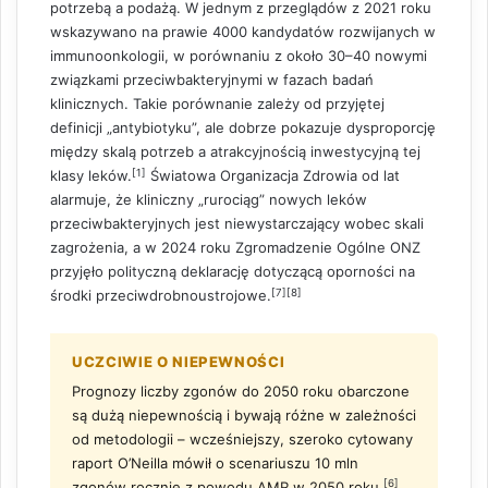
potrzebą a podażą. W jednym z przeglądów z 2021 roku
wskazywano na prawie 4000 kandydatów rozwijanych w
immunoonkologii, w porównaniu z około 30–40 nowymi
związkami przeciwbakteryjnymi w fazach badań
klinicznych. Takie porównanie zależy od przyjętej
definicji „antybiotyku”, ale dobrze pokazuje dysproporcję
między skalą potrzeb a atrakcyjnością inwestycyjną tej
[1]
klasy leków.
Światowa Organizacja Zdrowia od lat
alarmuje, że kliniczny „rurociąg” nowych leków
przeciwbakteryjnych jest niewystarczający wobec skali
zagrożenia, a w 2024 roku Zgromadzenie Ogólne ONZ
przyjęło polityczną deklarację dotyczącą oporności na
[7]
[8]
środki przeciwdrobnoustrojowe.
UCZCIWIE O NIEPEWNOŚCI
Prognozy liczby zgonów do 2050 roku obarczone
są dużą niepewnością i bywają różne w zależności
od metodologii – wcześniejszy, szeroko cytowany
raport O’Neilla mówił o scenariuszu 10 mln
[6]
zgonów rocznie z powodu AMR w 2050 roku,