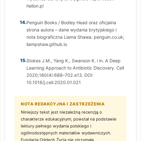
helion.pl
14.
Penguin Books / Bodley Head oraz oficjalna
strona autora – dane wydania brytyjskiego i
nota biograficzna Liama Shawa. penguin.co.uk;
liampshaw.github.io
15.
Stokes J.M., Yang K., Swanson K. i in. A Deep
Learning Approach to Antibiotic Discovery. Cell
2020;180(4):688–702.e13. DOI:
10.1016/j.cell.2020.01.021
NOTA REDAKCYJNA I ZASTRZEŻENIA
Niniejszy tekst jest niezależną recenzją o
charakterze edukacyjnym; powstał na podstawie
lektury pełnego wydania polskiego i
ogólnodostępnych materiałów wydawniczych.
Fundacja Oddech Życia nie otrzymała