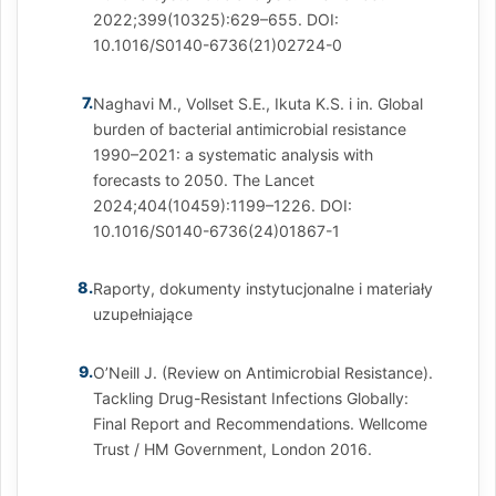
2022;399(10325):629–655. DOI:
10.1016/S0140-6736(21)02724-0
7.
Naghavi M., Vollset S.E., Ikuta K.S. i in. Global
burden of bacterial antimicrobial resistance
1990–2021: a systematic analysis with
forecasts to 2050. The Lancet
2024;404(10459):1199–1226. DOI:
10.1016/S0140-6736(24)01867-1
8.
Raporty, dokumenty instytucjonalne i materiały
uzupełniające
9.
O’Neill J. (Review on Antimicrobial Resistance).
Tackling Drug-Resistant Infections Globally:
Final Report and Recommendations. Wellcome
Trust / HM Government, London 2016.