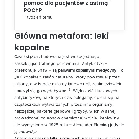
pomoc dla pacjentów z astmą i
POChP
1 tydzień temu
Główna metafora: leki
kopalne
Cała książka zbudowana jest wokół jednego,
zaskakująco trafnego porównania. Antybiotyki –
przekonuje Shaw – są
paliwami kopalnymi medycyny
. To
„leki kopalne”: zasób naturalny, który powstawał przez
miliony, a w istocie miliardy lat ewolucji, zanim człowiek
[9]
nauczył się go wydobywać.
Większość kluczowych
antybiotyków, na których dziś polegamy, opiera się na
cząsteczkach wytwarzanych przez inne organizmy,
najczęściej bakterie glebowe i grzyby, w ich własnej,
prowadzonej od eonów chemicznej wojnie. Penicyliny
nie wymyślono w 1928 roku – Alexander Fleming jedynie
ją
zauważył
.
Analogia działa na kilku poziomach naraz. Tak jak ropa i