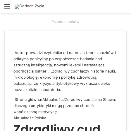
Menu
W
Patronat medialny
Autor prowadzi czytelnika od narodzin teorii zarazków i
odkrycia penicyliny po współczesne badania nad
sztuczną inteligencją, nowymi lekami i narastającą
opornością bakterii. „Zdradliwy cud” łączy historię nauki,
mikrobiologię, ekonomię i politykę zdrowotną,
pokazując, że kryzys antybiotykowy wykracza daleko
poza szpitale i laboratoria.
Strona główna
/
Aktualności
/
Zdradliwy cud Liama Shawa:
dlaczego antybiotyki mogą przestać chronić
współczesną medycynę
Aktualności
Polska
Zdradliwy cud