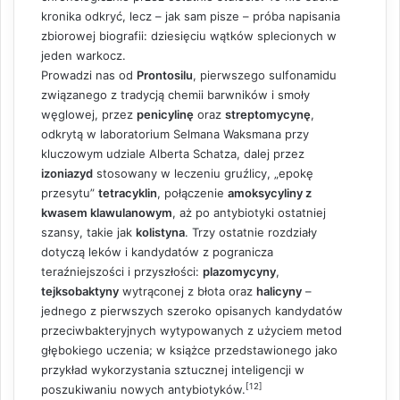
kronika odkryć, lecz – jak sam pisze – próba napisania
zbiorowej biografii: dziesięciu wątków splecionych w
jeden warkocz.
Prowadzi nas od
Prontosilu
, pierwszego sulfonamidu
związanego z tradycją chemii barwników i smoły
węglowej, przez
penicylinę
oraz
streptomycynę
,
odkrytą w laboratorium Selmana Waksmana przy
kluczowym udziale Alberta Schatza, dalej przez
izoniazyd
stosowany w leczeniu gruźlicy, „epokę
przesytu”
tetracyklin
, połączenie
amoksycyliny z
kwasem klawulanowym
, aż po antybiotyki ostatniej
szansy, takie jak
kolistyna
. Trzy ostatnie rozdziały
dotyczą leków i kandydatów z pogranicza
teraźniejszości i przyszłości:
plazomycyny
,
tejksobaktyny
wytrąconej z błota oraz
halicyny
–
jednego z pierwszych szeroko opisanych kandydatów
przeciwbakteryjnych wytypowanych z użyciem metod
głębokiego uczenia; w książce przedstawionego jako
przykład wykorzystania sztucznej inteligencji w
[12]
poszukiwaniu nowych antybiotyków.