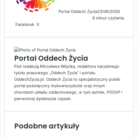
Portal Oddech Życia
23/06/2026
6 minut czytania
Facebook
X
L
S
D
i
h
r
n
a
u
k
r
k
e
e
u
Portal Oddech Życia
d
v
j
I
i
Pod redakcją Mirosława Wójcika, redaktora naczelnego
n
a
tytułu prasowego „Oddech Życia” i portalu
E
OddechZycia.pl. Oddech Życia to specjalistyczny polski
m
portal poświęcony mukowiscydozie oraz innym
a
chorobom układu oddechowego, w tym astmie, POChP i
i
pierwotnej dyskinezie rzęsek.
l
Podobne artykuły