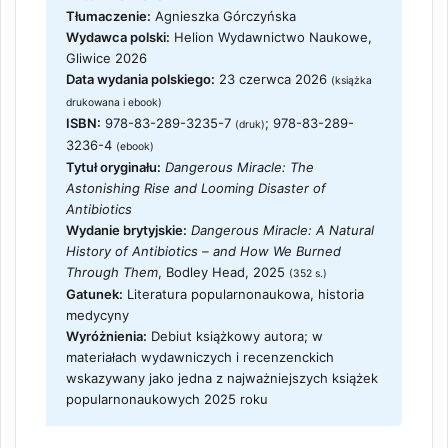
Tłumaczenie:
Agnieszka Górczyńska
Wydawca polski:
Helion Wydawnictwo Naukowe,
Gliwice 2026
Data wydania polskiego:
23 czerwca 2026
(książka
drukowana i ebook)
ISBN:
978-83-289-3235-7
; 978-83-289-
(druk)
3236-4
(ebook)
Tytuł oryginału:
Dangerous Miracle: The
Astonishing Rise and Looming Disaster of
Antibiotics
Wydanie brytyjskie:
Dangerous Miracle: A Natural
History of Antibiotics – and How We Burned
Through Them
, Bodley Head, 2025
(352 s.)
Gatunek:
Literatura popularnonaukowa, historia
medycyny
Wyróżnienia:
Debiut książkowy autora; w
materiałach wydawniczych i recenzenckich
wskazywany jako jedna z najważniejszych książek
popularnonaukowych 2025 roku