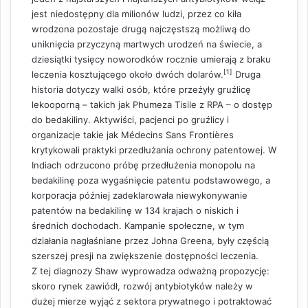
jest niedostępny dla milionów ludzi, przez co kiła
wrodzona pozostaje drugą najczęstszą możliwą do
uniknięcia przyczyną martwych urodzeń na świecie, a
dziesiątki tysięcy noworodków rocznie umierają z braku
[1]
leczenia kosztującego około dwóch dolarów.
Druga
historia dotyczy walki osób, które przeżyły gruźlicę
lekooporną – takich jak Phumeza Tisile z RPA – o dostęp
do bedakiliny. Aktywiści, pacjenci po gruźlicy i
organizacje takie jak Médecins Sans Frontières
krytykowali praktyki przedłużania ochrony patentowej. W
Indiach odrzucono próbę przedłużenia monopolu na
bedakilinę poza wygaśnięcie patentu podstawowego, a
korporacja później zadeklarowała niewykonywanie
patentów na bedakilinę w 134 krajach o niskich i
średnich dochodach. Kampanie społeczne, w tym
działania nagłaśniane przez Johna Greena, były częścią
szerszej presji na zwiększenie dostępności leczenia.
Z tej diagnozy Shaw wyprowadza odważną propozycję:
skoro rynek zawiódł, rozwój antybiotyków należy w
dużej mierze wyjąć z sektora prywatnego i potraktować