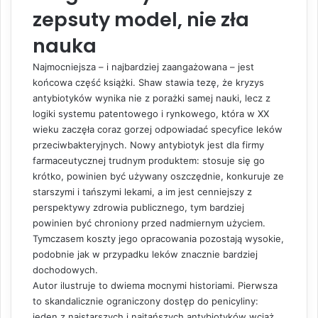
zepsuty model, nie zła
nauka
Najmocniejsza – i najbardziej zaangażowana – jest
końcowa część książki. Shaw stawia tezę, że kryzys
antybiotyków wynika nie z porażki samej nauki, lecz z
logiki systemu patentowego i rynkowego, która w XX
wieku zaczęła coraz gorzej odpowiadać specyfice leków
przeciwbakteryjnych. Nowy antybiotyk jest dla firmy
farmaceutycznej trudnym produktem: stosuje się go
krótko, powinien być używany oszczędnie, konkuruje ze
starszymi i tańszymi lekami, a im jest cenniejszy z
perspektywy zdrowia publicznego, tym bardziej
powinien być chroniony przed nadmiernym użyciem.
Tymczasem koszty jego opracowania pozostają wysokie,
podobnie jak w przypadku leków znacznie bardziej
dochodowych.
Autor ilustruje to dwiema mocnymi historiami. Pierwsza
to skandalicznie ograniczony dostęp do penicyliny:
jeden z najstarszych i najtańszych antybiotyków wciąż