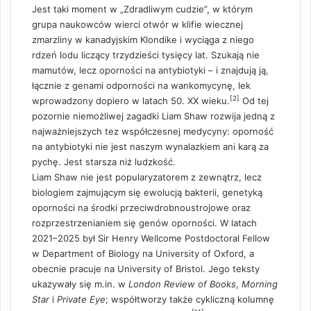
Jest taki moment w „Zdradliwym cudzie”, w którym
grupa naukowców wierci otwór w klifie wiecznej
zmarzliny w kanadyjskim Klondike i wyciąga z niego
rdzeń lodu liczący trzydzieści tysięcy lat. Szukają nie
mamutów, lecz oporności na antybiotyki – i znajdują ją,
łącznie z genami odporności na wankomycynę, lek
[2]
wprowadzony dopiero w latach 50. XX wieku.
Od tej
pozornie niemożliwej zagadki Liam Shaw rozwija jedną z
najważniejszych tez współczesnej medycyny: oporność
na antybiotyki nie jest naszym wynalazkiem ani karą za
pychę. Jest starsza niż ludzkość.
Liam Shaw nie jest popularyzatorem z zewnątrz, lecz
biologiem zajmującym się ewolucją bakterii, genetyką
oporności na środki przeciwdrobnoustrojowe oraz
rozprzestrzenianiem się genów oporności. W latach
2021–2025 był Sir Henry Wellcome Postdoctoral Fellow
w Department of Biology na University of Oxford, a
obecnie pracuje na University of Bristol. Jego teksty
ukazywały się m.in. w
London Review of Books
,
Morning
Star
i
Private Eye
; współtworzy także cykliczną kolumnę