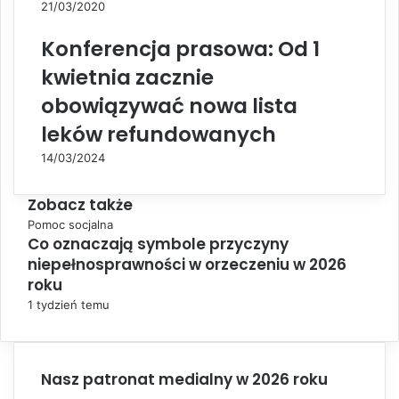
21/03/2020
Konferencja prasowa: Od 1
kwietnia zacznie
obowiązywać nowa lista
leków refundowanych
14/03/2024
Zobacz także
C
Pomoc socjalna
Co oznaczają symbole przyczyny
l
niepełnosprawności w orzeczeniu w 2026
o
s
roku
e
1 tydzień temu
Nasz patronat medialny w 2026 roku