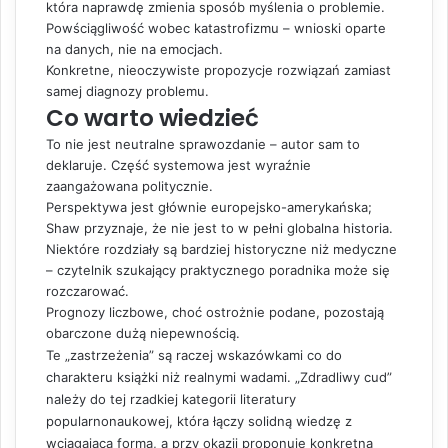
która naprawdę zmienia sposób myślenia o problemie.
Powściągliwość wobec katastrofizmu – wnioski oparte
na danych, nie na emocjach.
Konkretne, nieoczywiste propozycje rozwiązań zamiast
samej diagnozy problemu.
Co warto wiedzieć
To nie jest neutralne sprawozdanie – autor sam to
deklaruje. Część systemowa jest wyraźnie
zaangażowana politycznie.
Perspektywa jest głównie europejsko-amerykańska;
Shaw przyznaje, że nie jest to w pełni globalna historia.
Niektóre rozdziały są bardziej historyczne niż medyczne
– czytelnik szukający praktycznego poradnika może się
rozczarować.
Prognozy liczbowe, choć ostrożnie podane, pozostają
obarczone dużą niepewnością.
Te „zastrzeżenia” są raczej wskazówkami co do
charakteru książki niż realnymi wadami. „Zdradliwy cud”
należy do tej rzadkiej kategorii literatury
popularnonaukowej, która łączy solidną wiedzę z
wciągającą formą, a przy okazji proponuje konkretną