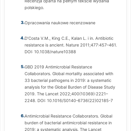
Recenzja oparta na pełnym tekście wydania
polskiego.
3.
Opracowania naukowe recenzowane
4.
D’Costa V.M., King C.E., Kalan L. i in. Antibiotic
resistance is ancient. Nature 2011;477:457–461.
DOI: 10.1038/nature10388
5.
GBD 2019 Antimicrobial Resistance
Collaborators. Global mortality associated with
33 bacterial pathogens in 2019: a systematic
analysis for the Global Burden of Disease Study
2019. The Lancet 2022;400(10369):2221–
2248. DOI: 10.1016/S0140-6736(22)02185-7
6.
Antimicrobial Resistance Collaborators. Global
burden of bacterial antimicrobial resistance in
2019: a systematic analysis. The Lancet