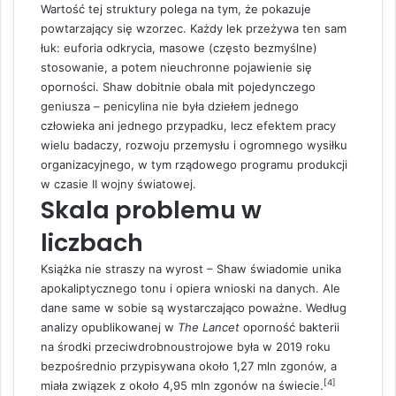
Wartość tej struktury polega na tym, że pokazuje
powtarzający się wzorzec. Każdy lek przeżywa ten sam
łuk: euforia odkrycia, masowe (często bezmyślne)
stosowanie, a potem nieuchronne pojawienie się
oporności. Shaw dobitnie obala mit pojedynczego
geniusza – penicylina nie była dziełem jednego
człowieka ani jednego przypadku, lecz efektem pracy
wielu badaczy, rozwoju przemysłu i ogromnego wysiłku
organizacyjnego, w tym rządowego programu produkcji
w czasie II wojny światowej.
Skala problemu w
liczbach
Książka nie straszy na wyrost – Shaw świadomie unika
apokaliptycznego tonu i opiera wnioski na danych. Ale
dane same w sobie są wystarczająco poważne. Według
analizy opublikowanej w
The Lancet
oporność bakterii
na środki przeciwdrobnoustrojowe była w 2019 roku
bezpośrednio przypisywana około 1,27 mln zgonów, a
[4]
miała związek z około 4,95 mln zgonów na świecie.