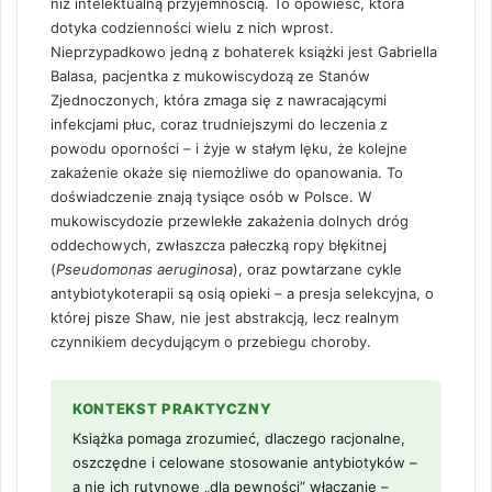
niż intelektualną przyjemnością. To opowieść, która
dotyka codzienności wielu z nich wprost.
Nieprzypadkowo jedną z bohaterek książki jest Gabriella
Balasa, pacjentka z mukowiscydozą ze Stanów
Zjednoczonych, która zmaga się z nawracającymi
infekcjami płuc, coraz trudniejszymi do leczenia z
powodu oporności – i żyje w stałym lęku, że kolejne
zakażenie okaże się niemożliwe do opanowania. To
doświadczenie znają tysiące osób w Polsce. W
mukowiscydozie przewlekłe zakażenia dolnych dróg
oddechowych, zwłaszcza pałeczką ropy błękitnej
(
Pseudomonas aeruginosa
), oraz powtarzane cykle
antybiotykoterapii są osią opieki – a presja selekcyjna, o
której pisze Shaw, nie jest abstrakcją, lecz realnym
czynnikiem decydującym o przebiegu choroby.
KONTEKST PRAKTYCZNY
Książka pomaga zrozumieć, dlaczego racjonalne,
oszczędne i celowane stosowanie antybiotyków –
a nie ich rutynowe „dla pewności” włączanie –