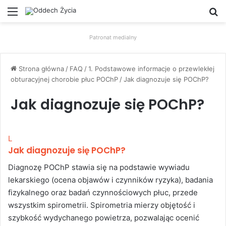
Menu
W
Patronat medialny
Strona główna
/
FAQ
/
1. Podstawowe informacje o przewlekłej
obturacyjnej chorobie płuc POChP
/
Jak diagnozuje się POChP?
Jak diagnozuje się POChP?
L
Jak diagnozuje się POChP?
Diagnozę POChP stawia się na podstawie wywiadu
lekarskiego (ocena objawów i czynników ryzyka), badania
fizykalnego oraz badań czynnościowych płuc, przede
wszystkim spirometrii. Spirometria mierzy objętość i
szybkość wydychanego powietrza, pozwalając ocenić