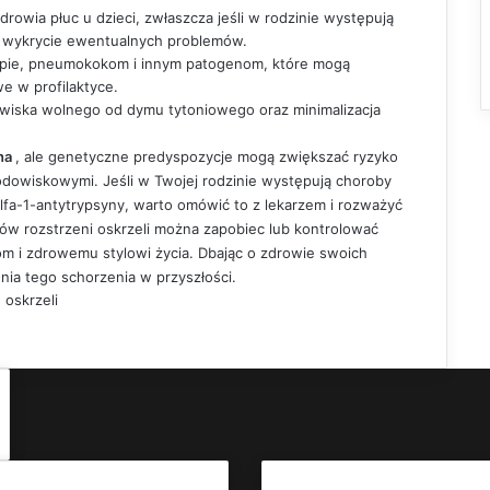
rowia płuc u dzieci, zwłaszcza jeśli w rodzinie występują
 wykrycie ewentualnych problemów.
ypie, pneumokokom i innym patogenom, które mogą
e w profilaktyce.
wiska wolnego od dymu tytoniowego oraz minimalizacja
zna
, ale genetyczne predyspozycje mogą zwiększać ryzyko
rodowiskowymi. Jeśli w Twojej rodzinie występują choroby
lfa-1-antytrypsyny, warto omówić to z lekarzem i rozważyć
ków rozstrzeni oskrzeli można zapobiec lub kontrolować
om i zdrowemu stylowi życia. Dbając o zdrowie swoich
nia tego schorzenia w przyszłości.
 oskrzeli