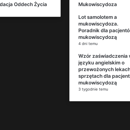
dacja Oddech Życia
Mukowiscydoza
Lot samolotem a
mukowiscydoza.
Poradnik dla pacjent
mukowiscydozą
4 dni temu
Wzór zaświadczenia
języku angielskim o
przewożonych lekach
sprzętach dla pacjent
mukowiscydozą
3 tygodnie temu