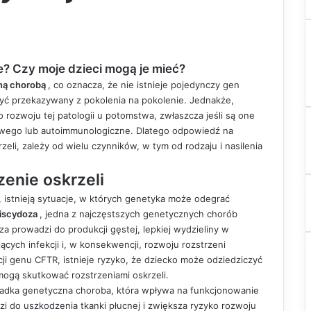
ne? Czy moje dzieci mogą je mieć?
zną chorobą
, co oznacza, że nie istnieje pojedynczy gen
być przekazywany z pokolenia na pokolenie. Jednakże,
rozwoju tej patologii u potomstwa, zwłaszcza jeśli są one
wego lub autoimmunologiczne. Dlatego odpowiedź na
zeli
, zależy od wielu czynników, w tym od rodzaju i nasilenia
zenie oskrzeli
a, istnieją sytuacje, w których genetyka może odegrać
iscydoza
, jedna z najczęstszych genetycznych chorób
rowadzi do produkcji gęstej, lepkiej wydzieliny w
ych infekcji i, w konsekwencji, rozwoju rozstrzeni
acji genu CFTR, istnieje ryzyko, że dziecko może odziedziczyć
mogą skutkować rozstrzeniami oskrzeli.
zadka genetyczna choroba, która wpływa na funkcjonowanie
zi do uszkodzenia tkanki płucnej i zwiększa ryzyko rozwoju