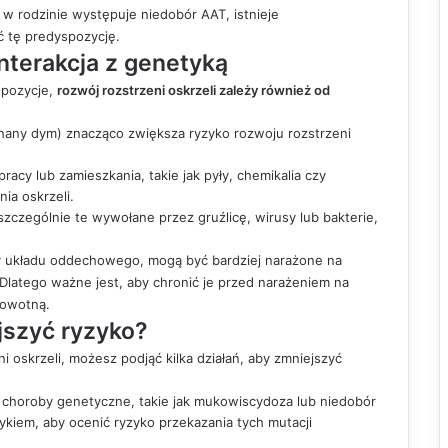
i w rodzinie występuje niedobór AAT, istnieje
 tę predyspozycję.
interakcja z genetyką
spozycje,
rozwój rozstrzeni oskrzeli zależy również od
chany dym) znacząco zwiększa ryzyko rozwoju rozstrzeni
racy lub zamieszkania, takie jak pyły, chemikalia czy
ia oskrzeli.
szczególnie te wywołane przez gruźlicę, wirusy lub bakterie,
y układu oddechowego, mogą być bardziej narażone na
latego ważne jest, aby chronić je przed narażeniem na
rowotną.
ejszyć ryzyko?
 oskrzeli, możesz podjąć kilka działań, aby zmniejszyć
ą choroby genetyczne, takie jak mukowiscydoza lub niedobór
ykiem, aby ocenić ryzyko przekazania tych mutacji