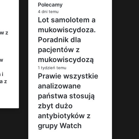
Polecamy
4 dni temu
Lot samolotem a
mukowiscydoza.
ów z
Poradnik dla
pacjentów z
mukowiscydozą
 w
1 tydzień temu
 i
Prawie wszystkie
a z
analizowane
państwa stosują
zbyt dużo
antybiotyków z
grupy Watch