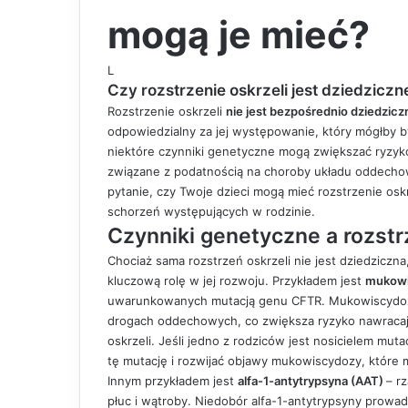
mogą je mieć?
L
Czy rozstrzenie oskrzeli jest dziedzicz
Rozstrzenie oskrzeli
nie jest bezpośrednio dziedzic
odpowiedzialny za jej występowanie, który mógłby 
niektóre czynniki genetyczne mogą zwiększać ryzyko 
związane z podatnością na choroby układu oddecho
pytanie, czy Twoje dzieci mogą mieć
rozstrzenie oskr
schorzeń występujących w rodzinie.
Czynniki genetyczne a rozstr
Chociaż sama rozstrzeń oskrzeli nie jest dziedziczn
kluczową rolę w jej rozwoju. Przykładem jest
mukow
uwarunkowanych mutacją genu CFTR. Mukowiscydoza p
drogach oddechowych, co zwiększa ryzyko nawracając
oskrzeli. Jeśli jedno z rodziców jest nosicielem mut
tę mutację i rozwijać objawy mukowiscydozy, które 
Innym przykładem jest
alfa-1-antytrypsyna (AAT)
– r
płuc i wątroby. Niedobór alfa-1-antytrypsyny prowad