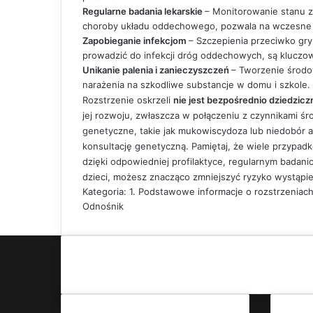
Regularne badania lekarskie
– Monitorowanie stanu zd
choroby układu oddechowego, pozwala na wczesne
Zapobieganie infekcjom
– Szczepienia przeciwko gr
prowadzić do infekcji dróg oddechowych, są kluczow
Unikanie palenia i zanieczyszczeń
– Tworzenie środo
narażenia na szkodliwe substancje w domu i szkole.
Rozstrzenie oskrzeli
nie jest bezpośrednio dziedzic
jej rozwoju, zwłaszcza w połączeniu z czynnikami ś
genetyczne, takie jak mukowiscydoza lub niedobór a
konsultację genetyczną. Pamiętaj, że wiele przypad
dzięki odpowiedniej profilaktyce, regularnym badani
dzieci, możesz znacząco zmniejszyć ryzyko wystąpie
Kategoria: 1. Podstawowe informacje o rozstrzeniach
Odnośnik