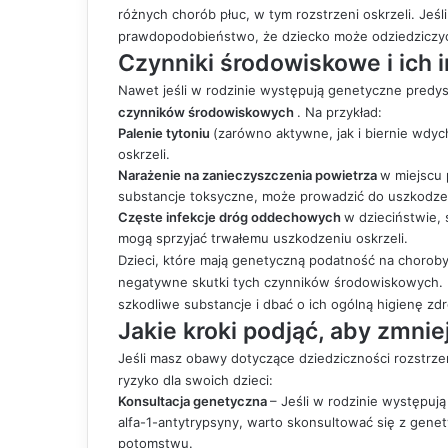
różnych chorób płuc, w tym rozstrzeni oskrzeli. Jeśl
prawdopodobieństwo, że dziecko może odziedziczyć
Czynniki środowiskowe i ich 
Nawet jeśli w rodzinie występują genetyczne predy
czynników środowiskowych
. Na przykład:
Palenie tytoniu
(zarówno aktywne, jak i biernie wdy
oskrzeli.
Narażenie na zanieczyszczenia powietrza
w miejscu p
substancje toksyczne, może prowadzić do uszkodzen
Częste infekcje dróg oddechowych
w dzieciństwie, 
mogą sprzyjać trwałemu uszkodzeniu oskrzeli.
Dzieci, które mają genetyczną podatność na chorob
negatywne skutki tych czynników środowiskowych. D
szkodliwe substancje i dbać o ich ogólną higienę zd
Jakie kroki podjąć, aby zmni
Jeśli masz obawy dotyczące dziedziczności rozstrzeni
ryzyko dla swoich dzieci:
Konsultacja genetyczna
– Jeśli w rodzinie występuj
alfa-1-antytrypsyny, warto skonsultować się z genet
potomstwu.