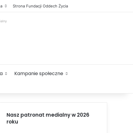
Facebook
X
YouTube
Instagram
Sidebar
ta
Strona Fundacji Oddech Życia
ialny
ta
Kampanie społeczne
Nasz patronat medialny w 2026
roku