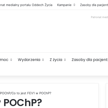
onat medialny portalu Oddech Życia
Kampanie
Zasoby dla pacjen
Patronat med
omoc
Wydarzenia
Z życia
Zasoby dla pacjen
e POChP
/
Co to jest FEV1 w POChP?
 w POChP?