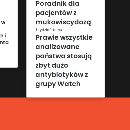
Poradnik dla
pacjentów z
mukowiscydozą
 w
1 tydzień temu
h i
Prawie wszystkie
enta
analizowane
państwa stosują
zbyt dużo
antybiotyków z
grupy Watch