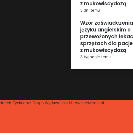
z mukowiscydozą
3 dni temu
Wzór zaświadczenia
języku angielskim o
przewożonych lekac
sprzętach dla pacj
z mukowiscydozą
3 tygodnie temu
 Oddech Życia oraz Grupa Wydawnicza
MedyczneMedia.pl