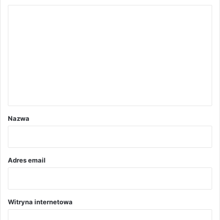
K
o
m
e
n
t
a
r
Nazwa
z
*
Adres email
Witryna internetowa