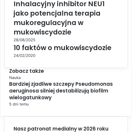
Inhalacyjny inhibitor NEU1
jako potencjalna terapia
mukoregulacyjna w
mukowiscydozie
28/08/2025
10 faktów o mukowiscydozie
24/02/2020
Zobacz także
C
Nauka
Bardziej zjadliwe szczepy Pseudomonas
l
aeruginosa silniej destabilizują biofilm
o
s
wielogatunkowy
e
5 dni temu
Nasz patronat medialny w 2026 roku