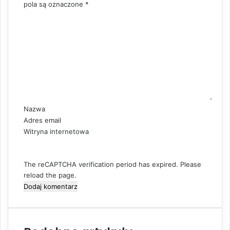
pola są oznaczone
*
K
o
m
e
n
t
a
r
z
Nazwa
*
Adres email
Witryna internetowa
The reCAPTCHA verification period has expired. Please
reload the page.