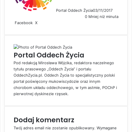
Portal Oddech Życia
03/11/2017
0
Mniej niż minuta
Facebook
X
L
S
D
i
h
r
n
a
u
k
r
k
e
e
u
Portal Oddech Życia
d
v
j
I
i
Pod redakcją Mirosława Wójcika, redaktora naczelnego
n
a
tytułu prasowego „Oddech Życia” i portalu
E
OddechZycia.pl. Oddech Życia to specjalistyczny polski
m
portal poświęcony mukowiscydozie oraz innym
a
chorobom układu oddechowego, w tym astmie, POChP i
i
pierwotnej dyskinezie rzęsek.
l
Dodaj komentarz
Twój adres email nie zostanie opublikowany.
Wymagane