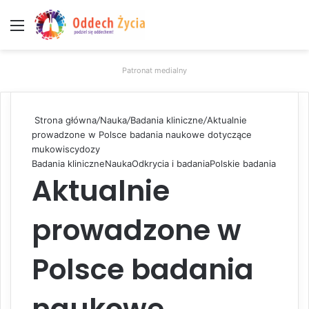
Menu
W
Patronat medialny
Strona główna
/
Nauka
/
Badania kliniczne
/
Aktualnie
prowadzone w Polsce badania naukowe dotyczące
mukowiscydozy
Badania kliniczne
Nauka
Odkrycia i badania
Polskie badania
Aktualnie
prowadzone w
Polsce badania
naukowe