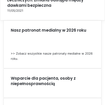
Leczniczych: zmiana odstępu między
s
dawkami bezpieczna
e
11/05/2021
Nasz patronat medialny w 2026 roku
>> Zobacz wszystkie nasze patronaty medialne w 2026
roku.
Wsparcie dla pacjenta, osoby z
niepełnosprawnością