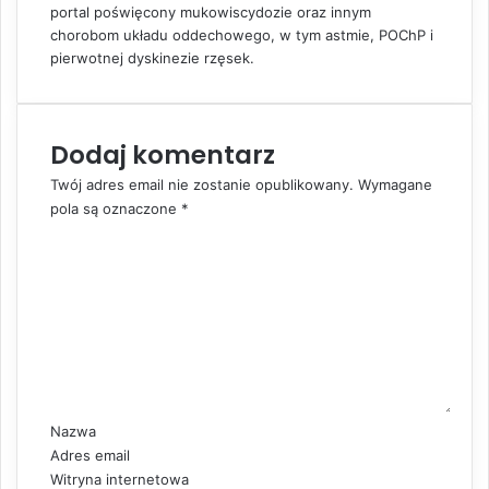
m
portal poświęcony mukowiscydozie oraz innym
a
chorobom układu oddechowego, w tym astmie, POChP i
i
pierwotnej dyskinezie rzęsek.
l
Dodaj komentarz
Twój adres email nie zostanie opublikowany.
Wymagane
pola są oznaczone
*
K
o
m
e
n
t
a
r
z
Nazwa
*
Adres email
Witryna internetowa