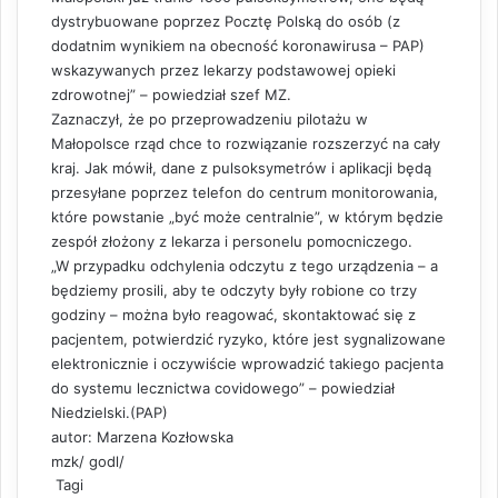
dystrybuowane poprzez Pocztę Polską do osób (z
dodatnim wynikiem na obecność koronawirusa – PAP)
wskazywanych przez lekarzy podstawowej opieki
zdrowotnej” – powiedział szef MZ.
Zaznaczył, że po przeprowadzeniu pilotażu w
Małopolsce rząd chce to rozwiązanie rozszerzyć na cały
kraj. Jak mówił, dane z pulsoksymetrów i aplikacji będą
przesyłane poprzez telefon do centrum monitorowania,
które powstanie „być może centralnie”, w którym będzie
zespół złożony z lekarza i personelu pomocniczego.
„W przypadku odchylenia odczytu z tego urządzenia – a
będziemy prosili, aby te odczyty były robione co trzy
godziny – można było reagować, skontaktować się z
pacjentem, potwierdzić ryzyko, które jest sygnalizowane
elektronicznie i oczywiście wprowadzić takiego pacjenta
do systemu lecznictwa covidowego” – powiedział
Niedzielski.(PAP)
autor: Marzena Kozłowska
mzk/ godl/
Tagi