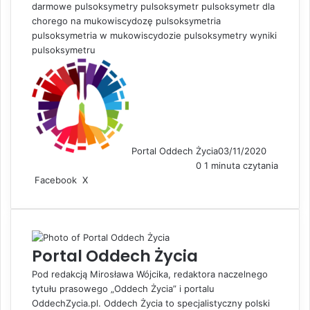
darmowe pulsoksymetry
pulsoksymetr
pulsoksymetr dla
chorego na mukowiscydozę
pulsoksymetria
pulsoksymetria w mukowiscydozie
pulsoksymetry
wyniki
pulsoksymetru
Portal Oddech Życia
03/11/2020
0
1 minuta czytania
Facebook
X
L
S
D
i
h
r
n
a
u
k
r
k
e
e
u
Portal Oddech Życia
d
v
j
I
i
Pod redakcją Mirosława Wójcika, redaktora naczelnego
n
a
tytułu prasowego „Oddech Życia” i portalu
E
OddechZycia.pl. Oddech Życia to specjalistyczny polski