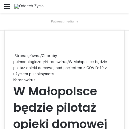
Menu
W
Patronat medialny
Strona główna
/
Choroby
pulmonologiczne
/
Koronawirus
/
W Małopolsce będzie
pilotaż opieki domowej nad pacjentem z COVID-19 z
użyciem pulsoksymetru
Koronawirus
W Małopolsce
będzie pilotaż
opieki domowej