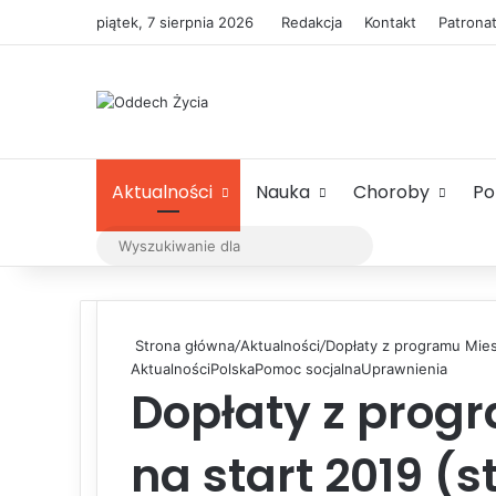
piątek, 7 sierpnia 2026
Redakcja
Kontakt
Patrona
Aktualności
Nauka
Choroby
P
Wyszukiwanie
dla
Strona główna
/
Aktualności
/
Dopłaty z programu Mies
Aktualności
Polska
Pomoc socjalna
Uprawnienia
Dopłaty z prog
na start 2019 (