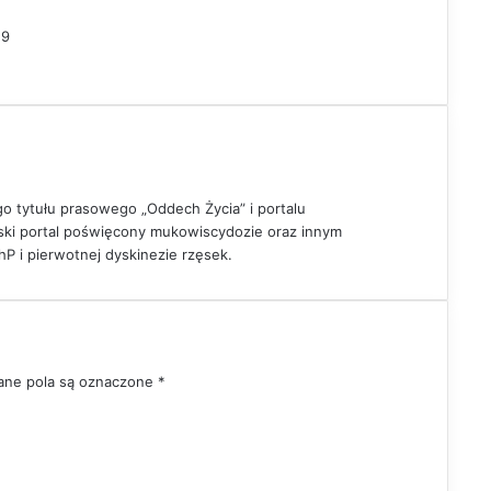
19
go tytułu prasowego „Oddech Życia” i portalu
lski portal poświęcony mukowiscydozie oraz innym
 i pierwotnej dyskinezie rzęsek.
ne pola są oznaczone
*