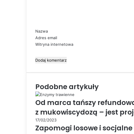
n
t
a
r
z
Nazwa
*
Adres email
Witryna internetowa
Podobne artykuły
Od marca tańszy refundowa
z mukowiscydozą – jest pro
17/02/2023
Zapomogi losowe i socjalne 