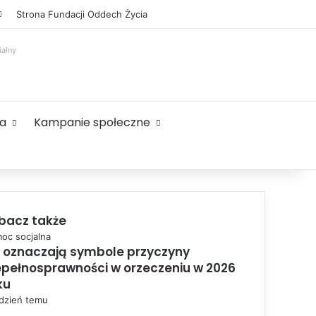
Facebook
X
YouTube
Instagram
Sidebar
Strona Fundacji Oddech Życia
ialny
ta
Kampanie społeczne
bacz także
oc socjalna
 oznaczają symbole przyczyny
epełnosprawności w orzeczeniu w 2026
ku
ydzień temu