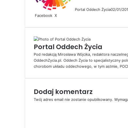
Portal Oddech Życia
02/01/20
Facebook
X
L
S
D
i
h
r
n
a
u
k
r
k
e
e
u
Portal Oddech Życia
d
v
j
I
i
Pod redakcją Mirosława Wójcika, redaktora naczelne
n
a
OddechZycia.pl. Oddech Życia to specjalistyczny po
E
chorobom układu oddechowego, w tym astmie, POChP
m
a
i
l
Dodaj komentarz
Twój adres email nie zostanie opublikowany.
Wymaga
K
o
m
e