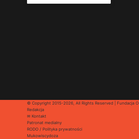
© Copyright 2015-2026, All Rights Reserved | Fundacja
Redakcja
✉ Kontakt
Patronat medialny
RODO / Polityka prywatności
Mukowiscydoza