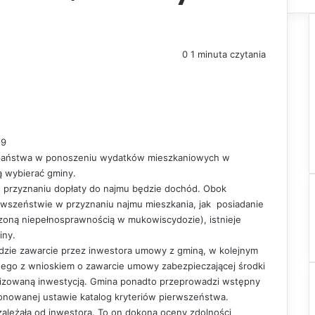
0
1 minuta czytania
19
y państwa w ponoszeniu wydatków mieszkaniowych w
ą wybierać gminy.
 przyznaniu dopłaty do najmu będzie dochód. Obok
wszeństwie w przyznaniu najmu mieszkania, jak posiadanie
czoną niepełnosprawnością w mukowiscydozie), istnieje
iny.
dzie zawarcie przez inwestora umowy z gminą, w kolejnym
ego z wnioskiem o zawarcie umowy zabezpieczającej środki
alizowaną inwestycją. Gmina ponadto przeprowadzi wstępny
onowanej ustawie katalog kryteriów pierwszeństwa.
ależała od inwestora. To on dokona oceny zdolności