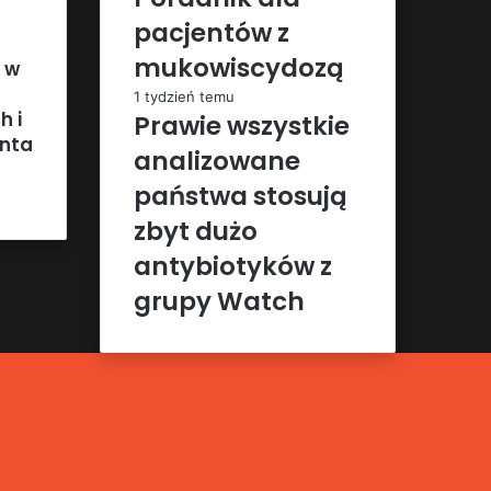
pacjentów z
mukowiscydozą
 w
1 tydzień temu
h i
Prawie wszystkie
enta
analizowane
państwa stosują
zbyt dużo
antybiotyków z
grupy Watch