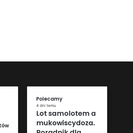
Polecamy
4 dni temu
Lot samolotem a
mukowiscydoza.
ntów
Poradnik dla