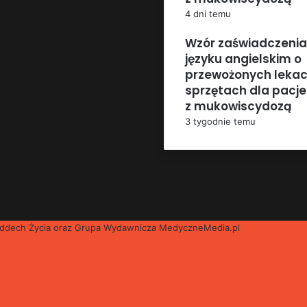
4 dni temu
Wzór zaświadczenia
języku angielskim o
przewożonych lekac
sprzętach dla pacj
z mukowiscydozą
3 tygodnie temu
 Oddech Życia oraz Grupa Wydawnicza
MedyczneMedia.pl