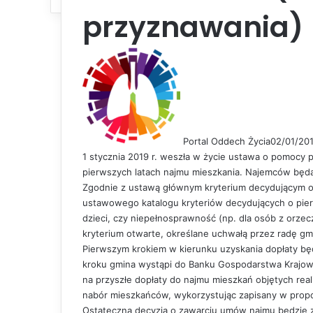
przyznawania)
Portal Oddech Życia
02/01/20
1 stycznia 2019 r. weszła w życie ustawa o pomoc
pierwszych latach najmu mieszkania. Najemców będ
Zgodnie z ustawą głównym kryterium decydującym o
ustawowego katalogu kryteriów decydujących o pier
dzieci, czy niepełnosprawność (np. dla osób z orze
kryterium otwarte, określane uchwałą przez radę gm
Pierwszym krokiem w kierunku uzyskania dopłaty bę
kroku gmina wystąpi do Banku Gospodarstwa Krajow
na przyszłe dopłaty do najmu mieszkań objętych re
nabór mieszkańców, wykorzystując zapisany w prop
Ostateczna decyzja o zawarciu umów najmu będzie z