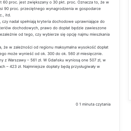
60 proc. jest zwiększany o 30 pkt. proc. Oznacza to, że w
i 90 proc. przeciętnego wynagrodzenia w gospodarce
, itd.
 czy nadal spełniają kryteria dochodowe uprawniające do
kryteriów dochodowych, prawo do dopłat będzie zawieszone
ezależnie od tego, czy wybierze się opcję najmu mieszkania
ika, że w zależności od regionu maksymalna wysokość dopłat
o może wynieść od ok. 300 do ok. 560 zł miesięcznie.
ny z Warszawy – 561 zł. W Gdańsku wyniosą one 507 zł, w
ach – 423 zł. Najmniejsze dopłaty będą przysługiwały w
0
1 minuta czytania