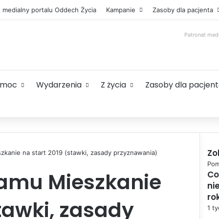
t medialny portalu Oddech Życia
Kampanie
Zasoby dla pacjenta
Patronat med
omoc
Wydarzenia
Z życia
Zasoby dla pacjen
Zo
zkanie na start 2019 (stawki, zasady przyznawania)
C
Pom
ramu Mieszkanie
Co
l
ni
o
s
ro
stawki, zasady
e
1 t