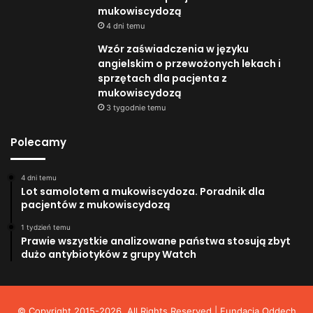
mukowiscydozą
4 dni temu
Wzór zaświadczenia w języku
angielskim o przewożonych lekach i
sprzętach dla pacjenta z
mukowiscydozą
3 tygodnie temu
Polecamy
4 dni temu
Lot samolotem a mukowiscydoza. Poradnik dla
pacjentów z mukowiscydozą
1 tydzień temu
Prawie wszystkie analizowane państwa stosują zbyt
dużo antybiotyków z grupy Watch
© Copyright 2015-2026, All Rights Reserved | Fundacja Oddech