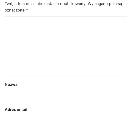
Twój adres email nie zostanie opublikowany.
Wymagane pola są
oznaczone
*
K
o
m
e
n
t
a
r
Nazwa
z
*
Adres email