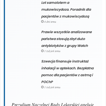
Lot samolotem a
mukowiscydoza. Poradnik dla
pacjentów z mukowiscydozą
4 dni temu
Prawie wszystkie analizowane
państwa stosują zbyt dużo
antybiotyków z grupy Watch
1 tydzień temu
Szwecja finansuje instruktaż
inhalacji w aptekach. Bezpłatna
pomoc dla pacjentów z astmą i
POChP
1 tydzień temu
Prezydium Naczelnej Rady Lekarskiej apeluje