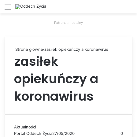
Menu
W
Patronat medialny
Strona główna
/
zasiłek opiekuńczy a koronawirus
zasiłek
opiekuńczy a
koronawirus
Aktualności
Portal Oddech Życia
27/05/2020
0