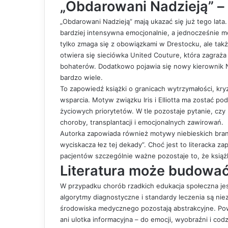
„Obdarowani Nadzieją” –
„Obdarowani Nadzieją” mają ukazać się już tego lata
bardziej intensywna emocjonalnie, a jednocześnie m
tylko zmaga się z obowiązkami w Drestocku, ale takż
otwiera się sieciówka United Couture, która zagraża
bohaterów. Dodatkowo pojawia się nowy kierownik Nic
bardzo wiele.
To zapowiedź książki o granicach wytrzymałości, kry
wsparcia. Motyw związku Iris i Elliotta ma zostać po
życiowych priorytetów. W tle pozostaje pytanie, cz
choroby, transplantacji i emocjonalnych zawirowań.
Autorka zapowiada również motywy niebieskich branso
wyciskacza łez tej dekady”. Choć jest to literacka 
pacjentów szczególnie ważne pozostaje to, że książ
Literatura może budowa
W przypadku chorób rzadkich edukacja społeczna jest
algorytmy diagnostyczne i standardy leczenia są nie
środowiska medycznego pozostają abstrakcyjne. Pow
ani ulotka informacyjna – do emocji, wyobraźni i co