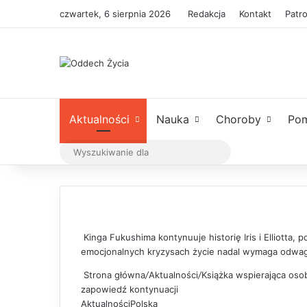
czwartek, 6 sierpnia 2026
Redakcja
Kontakt
Patr
Aktualności
Nauka
Choroby
Po
Wyszukiwanie
dla
Kinga Fukushima kontynuuje historię Iris i Elliotta, 
emocjonalnych kryzysach życie nadal wymaga odwagi,
Strona główna
/
Aktualności
/
Książka wspierająca oso
zapowiedź kontynuacji
Aktualności
Polska