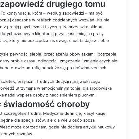
 zapowiedź drugiego tomu
. To kontynuacja, która – według zapowiedzi – ma być
ocniej osadzona w realiach codziennych wyzwań. Iris nie
e z presją psychiczną i fizyczną. Naprzeciwko sklepu
 dotychczasowym klientom i przyszłości miejsca pracy
k, który nie oszczędza Iris uwag, choć ta daje z siebie
zysie pewności siebie, przeciążeniu obowiązkami i potrzebie
ddany próbie czasu, odległości, zmęczenia i zmieniających się
y bohaterowie potrafią odnaleźć się po doświadczeniach
letek, przyjaźni, trudnych decyzji i „największego
zapowiedź utrzymana w emocjonalnym tonie, dla środowiska
ka nadal wspiera osoby z nadciśnieniem płucnym.
ć świadomość choroby
 szczególnie trudna. Medyczne definicje, klasyfikacje,
zbędne dla specjalistów, ale dla wielu osób spoza
ieść może dotrzeć tam, gdzie nie dociera artykuł naukowy
dziennych rozmów.