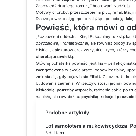
Zapowiedź drugiego tomu: „Obdarowani Nadzieją”
Motywy choroby, przeszczepienia płuc, rehabilitacji
Dlaczego warto sięgnąć po książkę i polecić ją dalej
Powieść, która mówi o od
„Pozbawieni oddechu” Kingi Fukushimy to książka, k
obyczajowej
i
romantycznej
, ale również osoby zwi
bliskich, opiekunów oraz wszystkich tych, którzy ch
chorobą przewlekłą
.
Główną bohaterką powieści jest Iris – perfekcjonis
zaangażowana w swoją pracę, odpowiedzialna, upor
zmienia się, gdy pojawia się Elliott. Z pozoru to kole
budowania zaufania. W rzeczywistości jednak powi
bliskością
,
potrzeby wsparcia
, radzenia sobie po tr
na ciało, ale również na
psychikę
,
relacje
i
poczucie
Podobne artykuły
Lot samolotem a mukowiscydoza. Po
3 dni temu