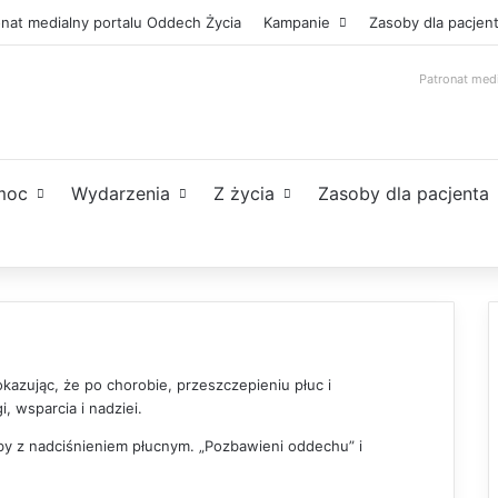
onat medialny portalu Oddech Życia
Kampanie
Zasoby dla pacjen
Patronat med
moc
Wydarzenia
Z życia
Zasoby dla pacjenta
pokazując, że po chorobie, przeszczepieniu płuc i
 wsparcia i nadziei.
by z nadciśnieniem płucnym. „Pozbawieni oddechu” i