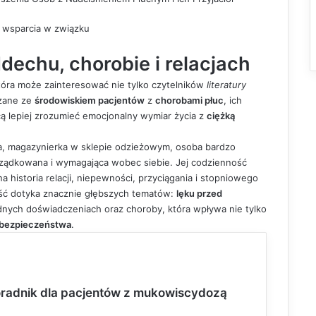
 i wsparcia w związku
dechu, chorobie i relacjach
tóra może zainteresować nie tylko czytelników
literatury
ązane ze
środowiskiem pacjentów
z
chorobami płuc
, ich
cą lepiej zrozumieć emocjonalny wymiar życia z
ciężką
tka, magazynierka w sklepie odzieżowym, osoba bardzo
ządkowana i wymagająca wobec siebie. Jej codzienność
jna historia relacji, niepewności, przyciągania i stopniowego
eść dotyka znacznie głębszych tematów:
lęku przed
udnych doświadczeniach oraz choroby, która wpływa nie tylko
 bezpieczeństwa
.
radnik dla pacjentów z mukowiscydozą