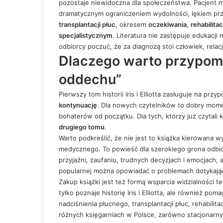
pozostaje niewidoczna dla społeczeństwa. Pacjent m
dramatycznym ograniczeniem wydolności, lękiem prz
transplantacji płuc
, okresem
oczekiwania
,
rehabilita
specjalistycznym
. Literatura nie zastępuje edukacj
odbiorcy poczuć, że za diagnozą stoi człowiek, relacja
Dlaczego warto przypom
oddechu”
Pierwszy tom historii Iris i Elliotta zasługuje na pr
kontynuację
. Dla nowych czytelników to dobry mom
bohaterów od początku. Dla tych, którzy już czytali k
drugiego tomu
.
Warto podkreślić, że nie jest to książka kierowana 
medycznego. To powieść dla szerokiego grona odbiorc
przyjaźni, zaufaniu, trudnych decyzjach i emocjach, a
popularnej można opowiadać o problemach dotykają
Zakup książki jest też formą wsparcia widzialności 
tylko poznaje historię Iris i Elliotta, ale również
nadciśnienia płucnego, transplantacji płuc, rehabilita
różnych księgarniach w Polsce, zarówno stacjonarnych