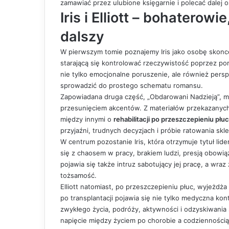
zamawiać przez ulubione księgarnie i polecać dalej 
Iris i Elliott – bohaterowi
dalszy
W pierwszym tomie poznajemy Iris jako osobę skonc
starającą się kontrolować rzeczywistość poprzez porz
nie tylko emocjonalne poruszenie, ale również pers
sprowadzić do prostego schematu romansu.
Zapowiadana druga część, „Obdarowani Nadzieją”, ma 
przesunięciem akcentów. Z materiałów przekazanych
między innymi o
rehabilitacji po przeszczepieniu płuc
przyjaźni, trudnych decyzjach i próbie ratowania sk
W centrum pozostanie Iris, która otrzymuje tytuł lid
się z chaosem w pracy, brakiem ludzi, presją obowi
pojawia się także intruz sabotujący jej pracę, a wra
tożsamość.
Elliott natomiast, po przeszczepieniu płuc, wyjeżdża
po transplantacji pojawia się nie tylko medyczna kontr
zwykłego życia, podróży, aktywności i odzyskiwani
napięcie między życiem po chorobie a codziennością o