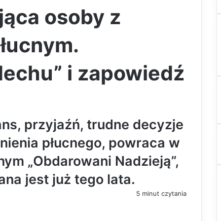
jąca osoby z
płucnym.
echu” i zapowiedź
ans, przyjaźń, trudne decyzje
śnienia płucnego, powraca w
nym „Obdarowani Nadzieją”,
a jest już tego lata.
5 minut czytania