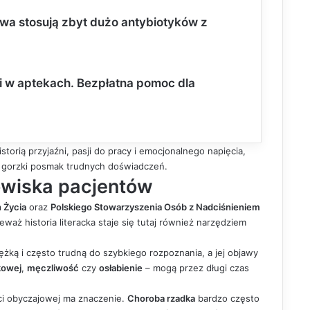
wa stosują zbyt dużo antybiotyków z
ji w aptekach. Bezpłatna pomoc dla
torią przyjaźni, pasji do pracy i emocjonalnego napięcia,
że gorzki posmak trudnych doświadczeń.
owiska pacjentów
 Życia
oraz
Polskiego Stowarzyszenia Osób z Nadciśnieniem
eważ historia literacka staje się tutaj również narzędziem
iężką i często trudną do szybkiego rozpoznania, a jej objawy
kowej
,
męczliwość
czy
osłabienie
– mogą przez długi czas
ci obyczajowej ma znaczenie.
Choroba rzadka
bardzo często