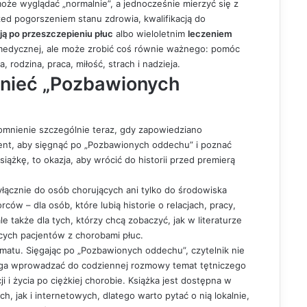
oże wyglądać „normalnie”, a jednocześnie mierzyć się z
ed pogorszeniem stanu zdrowia, kwalifikacją do
cją po przeszczepieniu płuc
albo wieloletnim
leczeniem
i medycznej, ale może zrobić coś równie ważnego: pomóc
, rodzina, praca, miłość, strach i nadzieja.
nieć „Pozbawionych
zypomnienie szczególnie teraz, gdy zapowiedziano
ent, aby sięgnąć po „Pozbawionych oddechu” i poznać
siążkę, to okazja, aby wrócić do historii przed premierą
wyłącznie do osób chorujących ani tylko do środowiska
ów – dla osób, które lubią historie o relacjach, pracy,
le także dla tych, którzy chcą zobaczyć, jak w literaturze
cych pacjentów z chorobami płuc.
tematu. Sięgając po „Pozbawionych oddechu”, czytelnik nie
 pomaga wprowadzać do codziennej rozmowy temat tętniczego
cji i życia po ciężkiej chorobie. Książka jest dostępna w
, jak i internetowych, dlatego warto pytać o nią lokalnie,