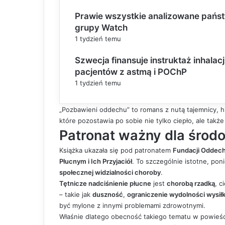
Prawie wszystkie analizowane państ
grupy Watch
1 tydzień temu
Szwecja finansuje instruktaż inhalac
pacjentów z astmą i POChP
1 tydzień temu
„Pozbawieni oddechu” to romans z nutą tajemnicy, his
które pozostawia po sobie nie tylko ciepło, ale tak
Patronat ważny dla środ
Książka ukazała się pod patronatem
Fundacji Oddech
Płucnym i Ich Przyjaciół
. To szczególnie istotne, poni
społecznej widzialności choroby
.
Tętnicze nadciśnienie płucne
jest
chorobą rzadką
, c
– takie jak
duszność
,
ograniczenie wydolności wysił
być mylone z innymi problemami zdrowotnymi.
Właśnie dlatego obecność takiego tematu w powieś