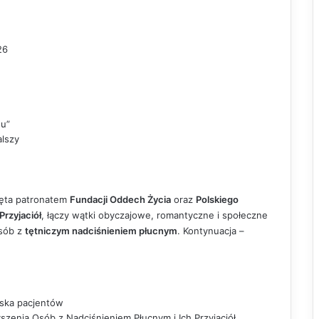
26
u”
alszy
jęta patronatem
Fundacji Oddech Życia
oraz
Polskiego
rzyjaciół
, łączy wątki obyczajowe, romantyczne i społeczne
osób z
tętniczym nadciśnieniem płucnym
. Kontynuacja –
wiska pacjentów
szenia Osób z Nadciśnieniem Płucnym i Ich Przyjaciół