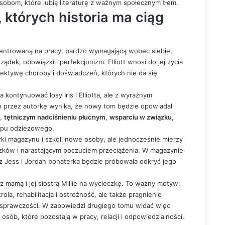
osobom, które lubią literaturę z ważnym społecznym tłem.
e, których historia ma ciąg
entrowaną na pracy, bardzo wymagającą wobec siebie,
ądek, obowiązki i perfekcjonizm. Elliott wnosi do jej życia
pektywę choroby i doświadczeń, których nie da się
kontynuować losy Iris i Elliotta, ale z wyraźnym
 przez autorkę wynika, że nowy tom będzie opowiadał
,
tętniczym nadciśnieniu płucnym
,
wsparciu w związku
,
lepu odzieżowego.
erki magazynu i szkoli nowe osoby, ale jednocześnie mierzy
ązków i narastającym poczuciem przeciążenia. W magazynie
z z Jess i Jordan bohaterka będzie próbowała odkryć jego
 z mamą i jej siostrą Millie na wycieczkę. To ważny motyw:
ola, rehabilitacja i ostrożność, ale także pragnienie
a sprawczości. W zapowiedzi drugiego tomu widać więc
sób, które pozostają w pracy, relacji i odpowiedzialności.