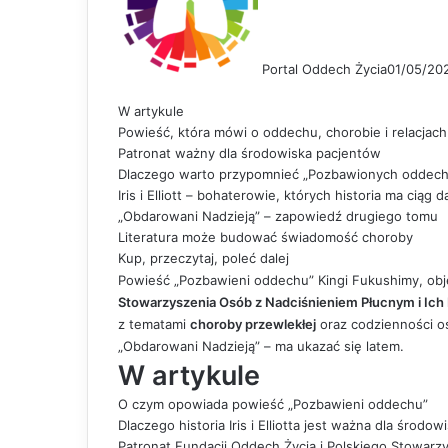
Portal Oddech Życia
01/05/20
W artykule
Powieść, która mówi o oddechu, chorobie i relacjach
Patronat ważny dla środowiska pacjentów
Dlaczego warto przypomnieć „Pozbawionych oddech
Iris i Elliott – bohaterowie, których historia ma ciąg d
„Obdarowani Nadzieją” – zapowiedź drugiego tomu
Literatura może budować świadomość choroby
Kup, przeczytaj, poleć dalej
Powieść „Pozbawieni oddechu” Kingi Fukushimy, ob
Stowarzyszenia Osób z Nadciśnieniem Płucnym i Ich P
z tematami
choroby przewlekłej
oraz codzienności 
„Obdarowani Nadzieją” – ma ukazać się latem.
W artykule
O czym opowiada powieść „Pozbawieni oddechu”
Dlaczego historia Iris i Elliotta jest ważna dla środo
Patronat Fundacji Oddech Życia i Polskiego Stowarzy