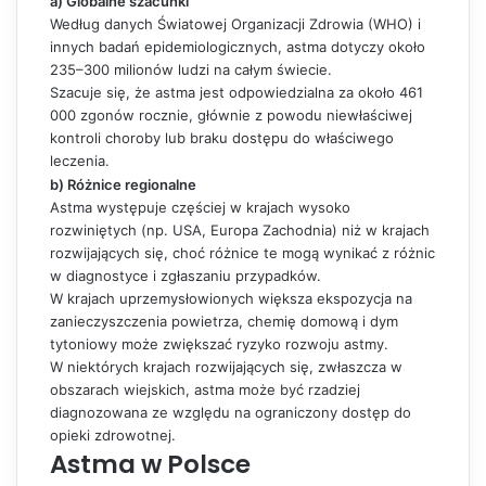
a) Globalne szacunki
Według danych Światowej Organizacji Zdrowia (WHO) i
innych badań epidemiologicznych, astma dotyczy około
235–300 milionów ludzi na całym świecie.
Szacuje się, że astma jest odpowiedzialna za około 461
000 zgonów rocznie, głównie z powodu niewłaściwej
kontroli choroby lub braku dostępu do właściwego
leczenia.
b) Różnice regionalne
Astma występuje częściej w krajach wysoko
rozwiniętych (np. USA, Europa Zachodnia) niż w krajach
rozwijających się, choć różnice te mogą wynikać z różnic
w diagnostyce i zgłaszaniu przypadków.
W krajach uprzemysłowionych większa ekspozycja na
zanieczyszczenia powietrza, chemię domową i dym
tytoniowy może zwiększać ryzyko rozwoju astmy.
W niektórych krajach rozwijających się, zwłaszcza w
obszarach wiejskich, astma może być rzadziej
diagnozowana ze względu na ograniczony dostęp do
opieki zdrowotnej.
Astma w Polsce