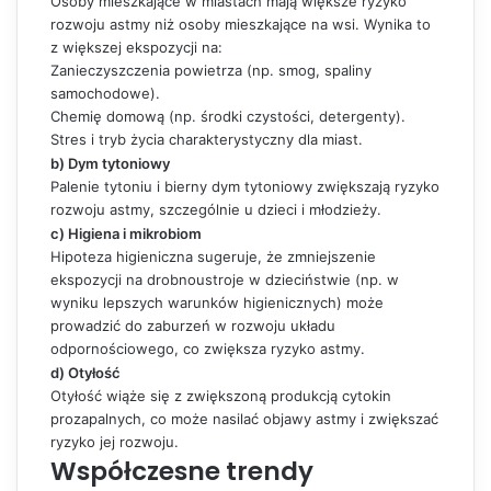
Osoby mieszkające w miastach mają większe ryzyko
rozwoju astmy niż osoby mieszkające na wsi. Wynika to
z większej ekspozycji na:
Zanieczyszczenia powietrza (np. smog, spaliny
samochodowe).
Chemię domową (np. środki czystości, detergenty).
Stres i tryb życia charakterystyczny dla miast.
b) Dym tytoniowy
Palenie tytoniu i bierny dym tytoniowy zwiększają ryzyko
rozwoju astmy, szczególnie u dzieci i młodzieży.
c) Higiena i mikrobiom
Hipoteza higieniczna sugeruje, że zmniejszenie
ekspozycji na drobnoustroje w dzieciństwie (np. w
wyniku lepszych warunków higienicznych) może
prowadzić do zaburzeń w rozwoju układu
odpornościowego, co zwiększa ryzyko astmy.
d) Otyłość
Otyłość wiąże się z zwiększoną produkcją cytokin
prozapalnych, co może nasilać objawy astmy i zwiększać
ryzyko jej rozwoju.
Współczesne trendy