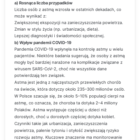
a) Rosnąca liczba przypadków
Liczba osób z astmą wzrosła w ostatnich dekadach, co
może wynikać z:
Zwiększonej ekspozycji na zanieczyszczenia powietrza.
Zmian w stylu życia (np. urbanizacja, dieta).
Lepszej diagnostyki i świadomości społecznej.
b) Wpływ pandemii COVID-19
Pandemia COVID-19 wpłynęła na kontrolę astmy u wielu
pacjentów. Niektóre badania sugerują, że osoby z astmą
mogły być bardziej narażone na komplikacje związane z
wirusem SARS-CoV-2, choć nie wszystkie dane
potwierdzają ten związek.
Astma jest jedną z najczęstszych przewlekłych chorób
na świecie, która dotyczy około 235–300 milionów osób.
W Polsce szacuje się, że około 5–10% populacji cierpi na
astmę, co oznacza, że choroba ta dotyka 2–4 miliony
Polaków. Astma występuje częściej u dzieci niż
dorosłych, choć u dorosłych częściej dotyka kobiet.
Czynniki takie jak urbanizacja, zanieczyszczenia
powietrza, palenie tytoniu i otyłość zwiększają ryzyko
rozwoju astmy. Kluczowe znaczenie ma monitorowanie