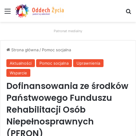
Menu
W
Patronat medialny
Strona główna
/
Pomoc socjalna
Aktualności
Pomoc socjalna
Uprawnienia
Wsparcie
Dofinansowania ze środków
Państwowego Funduszu
Rehabilitacji Osób
Niepełnosprawnych
(PFRON)