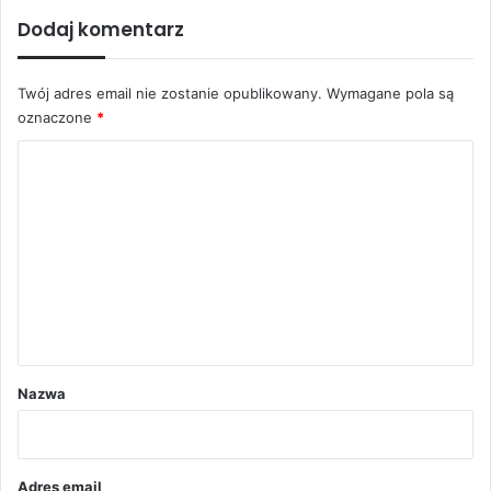
Dodaj komentarz
Twój adres email nie zostanie opublikowany.
Wymagane pola są
oznaczone
*
K
o
m
e
n
t
a
r
Nazwa
z
*
Adres email