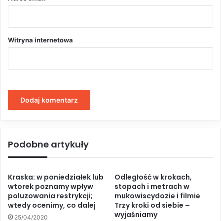
Witryna internetowa
Podobne artykuły
Kraska: w poniedziałek lub
Odległość w krokach,
wtorek poznamy wpływ
stopach i metrach w
poluzowania restrykcji;
mukowiscydozie i filmie
wtedy ocenimy, co dalej
Trzy kroki od siebie –
wyjaśniamy
25/04/2020