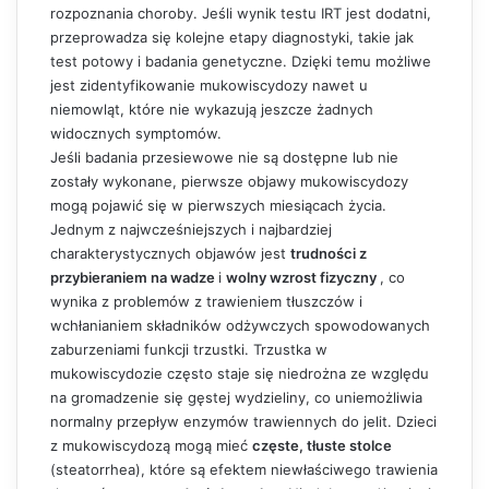
rozpoznania choroby. Jeśli wynik testu IRT jest dodatni,
przeprowadza się kolejne etapy diagnostyki, takie jak
test potowy i badania genetyczne. Dzięki temu możliwe
jest zidentyfikowanie mukowiscydozy nawet u
niemowląt, które nie wykazują jeszcze żadnych
widocznych symptomów.
Jeśli badania przesiewowe nie są dostępne lub nie
zostały wykonane, pierwsze objawy mukowiscydozy
mogą pojawić się w pierwszych miesiącach życia.
Jednym z najwcześniejszych i najbardziej
charakterystycznych objawów jest
trudności z
przybieraniem na wadze
i
wolny wzrost fizyczny
, co
wynika z problemów z trawieniem tłuszczów i
wchłanianiem składników odżywczych spowodowanych
zaburzeniami funkcji trzustki. Trzustka w
mukowiscydozie często staje się niedrożna ze względu
na gromadzenie się gęstej wydzieliny, co uniemożliwia
normalny przepływ enzymów trawiennych do jelit. Dzieci
z mukowiscydozą mogą mieć
częste, tłuste stolce
(steatorrhea), które są efektem niewłaściwego trawienia