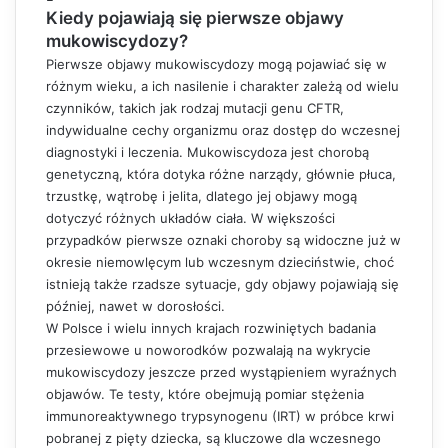
Kiedy pojawiają się pierwsze objawy
mukowiscydozy?
Pierwsze objawy mukowiscydozy mogą pojawiać się w
różnym wieku, a ich nasilenie i charakter zależą od wielu
czynników, takich jak rodzaj mutacji genu CFTR,
indywidualne cechy organizmu oraz dostęp do wczesnej
diagnostyki i leczenia. Mukowiscydoza jest chorobą
genetyczną, która dotyka różne narządy, głównie płuca,
trzustkę, wątrobę i jelita, dlatego jej objawy mogą
dotyczyć różnych układów ciała. W większości
przypadków pierwsze oznaki choroby są widoczne już w
okresie niemowlęcym lub wczesnym dzieciństwie, choć
istnieją także rzadsze sytuacje, gdy objawy pojawiają się
później, nawet w dorosłości.
W Polsce i wielu innych krajach rozwiniętych badania
przesiewowe u noworodków pozwalają na wykrycie
mukowiscydozy jeszcze przed wystąpieniem wyraźnych
objawów. Te testy, które obejmują pomiar stężenia
immunoreaktywnego trypsynogenu (IRT) w próbce krwi
pobranej z pięty dziecka, są kluczowe dla wczesnego