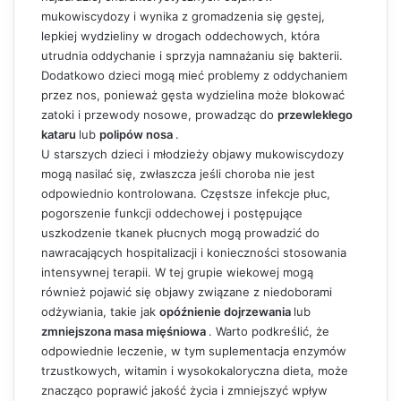
mukowiscydozy i wynika z gromadzenia się gęstej,
lepkiej wydzieliny w drogach oddechowych, która
utrudnia oddychanie i sprzyja namnażaniu się bakterii.
Dodatkowo dzieci mogą mieć problemy z oddychaniem
przez nos, ponieważ gęsta wydzielina może blokować
zatoki i przewody nosowe, prowadząc do
przewlekłego
kataru
lub
polipów nosa
.
U starszych dzieci i młodzieży objawy mukowiscydozy
mogą nasilać się, zwłaszcza jeśli choroba nie jest
odpowiednio kontrolowana. Częstsze infekcje płuc,
pogorszenie funkcji oddechowej i postępujące
uszkodzenie tkanek płucnych mogą prowadzić do
nawracających hospitalizacji i konieczności stosowania
intensywnej terapii. W tej grupie wiekowej mogą
również pojawić się objawy związane z niedoborami
odżywiania, takie jak
opóźnienie dojrzewania
lub
zmniejszona masa mięśniowa
. Warto podkreślić, że
odpowiednie leczenie, w tym suplementacja enzymów
trzustkowych, witamin i wysokokaloryczna dieta, może
znacząco poprawić jakość życia i zmniejszyć wpływ