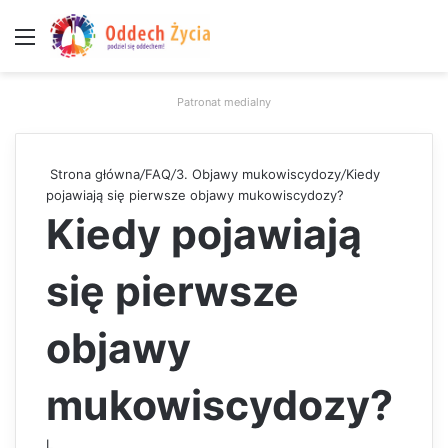
Menu
W
Patronat medialny
Strona główna
/
FAQ
/
3. Objawy mukowiscydozy
/
Kiedy
pojawiają się pierwsze objawy mukowiscydozy?
Kiedy pojawiają
się pierwsze
objawy
mukowiscydozy?
L