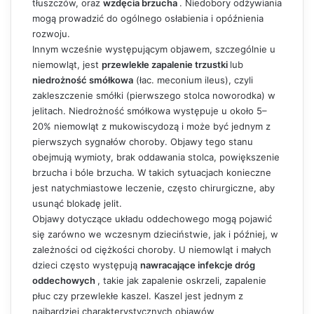
tłuszczów, oraz
wzdęcia brzucha
. Niedobory odżywiania
mogą prowadzić do ogólnego osłabienia i opóźnienia
rozwoju.
Innym wcześnie występującym objawem, szczególnie u
niemowląt, jest
przewlekłe zapalenie trzustki
lub
niedrożność smółkowa
(łac. meconium ileus), czyli
zakleszczenie smółki (pierwszego stolca noworodka) w
jelitach. Niedrożność smółkowa występuje u około 5–
20% niemowląt z mukowiscydozą i może być jednym z
pierwszych sygnałów choroby. Objawy tego stanu
obejmują wymioty, brak oddawania stolca, powiększenie
brzucha i bóle brzucha. W takich sytuacjach konieczne
jest natychmiastowe leczenie, często chirurgiczne, aby
usunąć blokadę jelit.
Objawy dotyczące układu oddechowego mogą pojawić
się zarówno we wczesnym dzieciństwie, jak i później, w
zależności od ciężkości choroby. U niemowląt i małych
dzieci często występują
nawracające infekcje dróg
oddechowych
, takie jak zapalenie oskrzeli, zapalenie
płuc czy przewlekłe kaszel. Kaszel jest jednym z
najbardziej charakterystycznych objawów