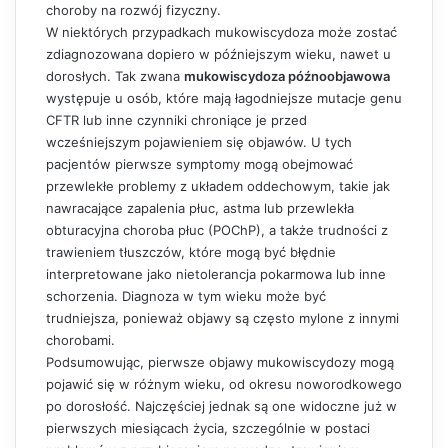
choroby na rozwój fizyczny.
W niektórych przypadkach mukowiscydoza może zostać
zdiagnozowana dopiero w późniejszym wieku, nawet u
dorosłych. Tak zwana
mukowiscydoza późnoobjawowa
występuje u osób, które mają łagodniejsze mutacje genu
CFTR lub inne czynniki chroniące je przed
wcześniejszym pojawieniem się objawów. U tych
pacjentów pierwsze symptomy mogą obejmować
przewlekłe problemy z układem oddechowym, takie jak
nawracające zapalenia płuc, astma lub przewlekła
obturacyjna choroba płuc (POChP), a także trudności z
trawieniem tłuszczów, które mogą być błędnie
interpretowane jako nietolerancja pokarmowa lub inne
schorzenia. Diagnoza w tym wieku może być
trudniejsza, ponieważ objawy są często mylone z innymi
chorobami.
Podsumowując, pierwsze objawy mukowiscydozy mogą
pojawić się w różnym wieku, od okresu noworodkowego
po dorosłość. Najczęściej jednak są one widoczne już w
pierwszych miesiącach życia, szczególnie w postaci