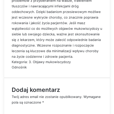
problemów z przybieraniem na wadze, trawieniem
tłuszczów i nawracającymi infekcjami dróg
oddechowych. Dzięki badaniom przesiewowym możliwe
jest wczesne wykrycie choroby, co znacznie poprawia
rokowania i jakość życia pacjentów. Jeśli masz
wątpliwości co do możliwych objawów mukowiscydozy u
siebie lub swojego dziecka, ważne jest skonsultowanie
się z lekarzem, który może zalecić odpowiednie badania
diagnostyczne. Wczesne rozpoznanie i rozpoczęcie
leczenia są kluczowe dla minimalizacji wpływu choroby
na życie codzienne i zdrowie pacjenta.
Kategoria: 3. Objawy mukowiscydozy
Odnośnik
Dodaj komentarz
Twój adres email nie zostanie opublikowany.
Wymagane
pola są oznaczone
*
K
o