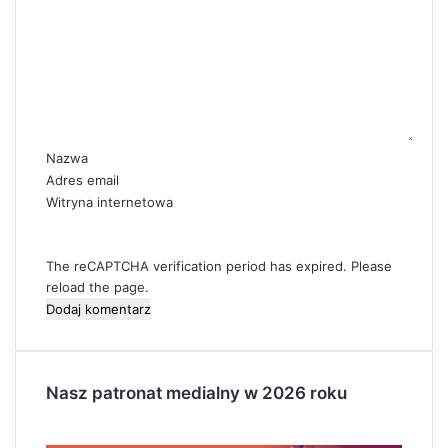
m
e
n
t
a
r
z
Nazwa
*
Adres email
Witryna internetowa
The reCAPTCHA verification period has expired. Please
reload the page.
Nasz patronat medialny w 2026 roku