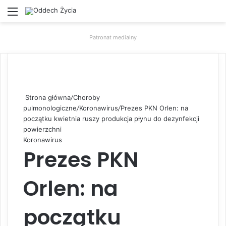
Menu
W
Patronat medialny
Strona główna
/
Choroby
pulmonologiczne
/
Koronawirus
/
Prezes PKN Orlen: na
początku kwietnia ruszy produkcja płynu do dezynfekcji
powierzchni
Koronawirus
Prezes PKN
Orlen: na
początku