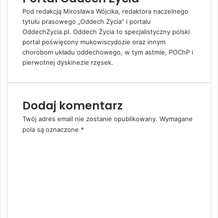
I
i
Pod redakcją Mirosława Wójcika, redaktora naczelnego
n
a
tytułu prasowego „Oddech Życia” i portalu
E
OddechZycia.pl. Oddech Życia to specjalistyczny polski
m
portal poświęcony mukowiscydozie oraz innym
a
chorobom układu oddechowego, w tym astmie, POChP i
i
pierwotnej dyskinezie rzęsek.
l
Dodaj komentarz
Twój adres email nie zostanie opublikowany.
Wymagane
pola są oznaczone
*
K
o
m
e
n
t
a
r