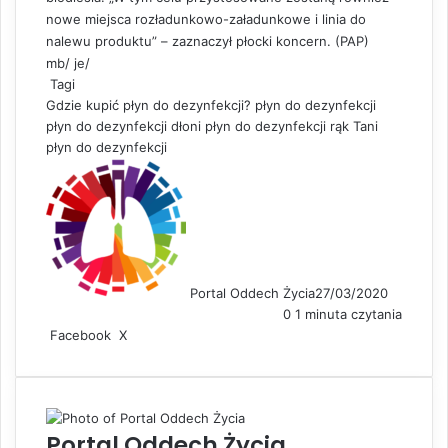
nowe miejsca rozładunkowo-załadunkowe i linia do
nalewu produktu” – zaznaczył płocki koncern. (PAP)
mb/ je/
Tagi
Gdzie kupić płyn do dezynfekcji?
płyn do dezynfekcji
płyn do dezynfekcji dłoni
płyn do dezynfekcji rąk
Tani
płyn do dezynfekcji
Portal Oddech Życia
27/03/2020
0
1 minuta czytania
Facebook
X
L
S
D
i
h
r
n
a
u
k
r
k
e
e
u
Portal Oddech Życia
d
v
j