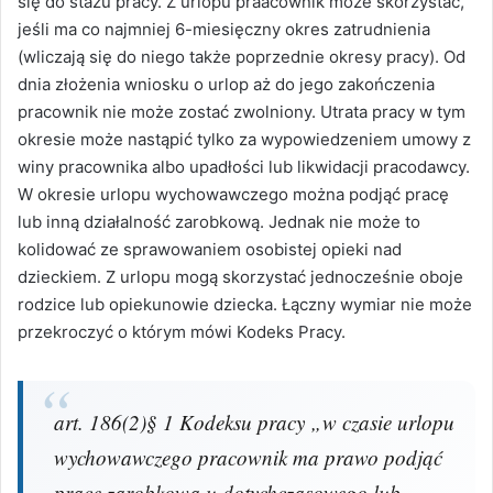
się do stażu pracy. Z urlopu praacownik może skorzystać,
jeśli ma co najmniej 6-miesięczny okres zatrudnienia
(wliczają się do niego także poprzednie okresy pracy). Od
dnia złożenia wniosku o urlop aż do jego zakończenia
pracownik nie może zostać zwolniony. Utrata pracy w tym
okresie może nastąpić tylko za wypowiedzeniem umowy z
winy pracownika albo upadłości lub likwidacji pracodawcy.
W okresie urlopu wychowawczego można podjąć pracę
lub inną działalność zarobkową. Jednak nie może to
kolidować ze sprawowaniem osobistej opieki nad
dzieckiem. Z urlopu mogą skorzystać jednocześnie oboje
rodzice lub opiekunowie dziecka. Łączny wymiar nie może
przekroczyć o którym mówi Kodeks Pracy.
art. 186(2)§ 1 Kodeksu pracy „w czasie urlopu
wychowawczego pracownik ma prawo podjąć
pracę zarobkową u dotychczasowego lub