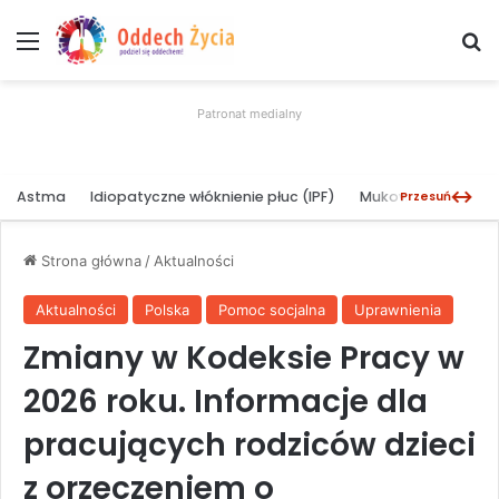
Menu
W
Patronat medialny
↔
Astma
Idiopatyczne włóknienie płuc (IPF)
Mukowiscydoza
Przesuń
Strona główna
/
Aktualności
Aktualności
Polska
Pomoc socjalna
Uprawnienia
Zmiany w Kodeksie Pracy w
2026 roku. Informacje dla
pracujących rodziców dzieci
z orzeczeniem o