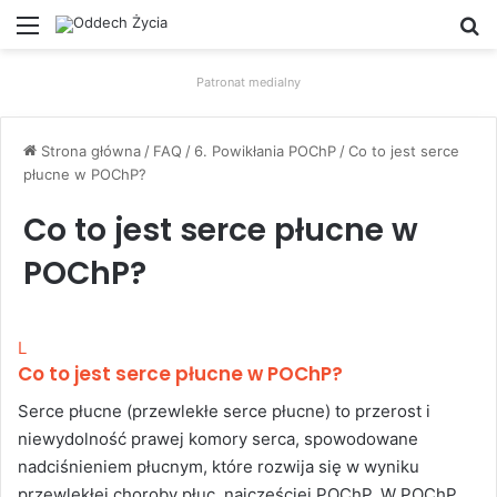
Menu
W
Patronat medialny
Strona główna
/
FAQ
/
6. Powikłania POChP
/
Co to jest serce
płucne w POChP?
Co to jest serce płucne w
POChP?
L
Co to jest serce płucne w POChP?
Serce płucne (przewlekłe serce płucne) to przerost i
niewydolność prawej komory serca, spowodowane
nadciśnieniem płucnym, które rozwija się w wyniku
przewlekłej choroby płuc, najczęściej POChP. W POChP