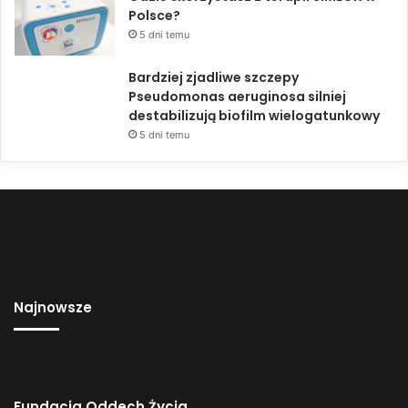
Polsce?
5 dni temu
Bardziej zjadliwe szczepy
Pseudomonas aeruginosa silniej
destabilizują biofilm wielogatunkowy
5 dni temu
Najnowsze
Fundacja Oddech Życia