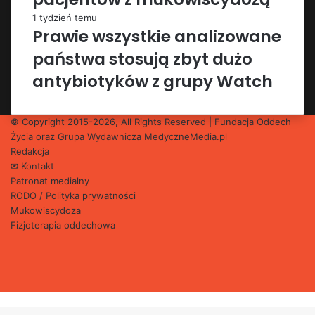
1 tydzień temu
Prawie wszystkie analizowane
państwa stosują zbyt dużo
antybiotyków z grupy Watch
© Copyright 2015-2026, All Rights Reserved | Fundacja Oddech
Życia oraz Grupa Wydawnicza
MedyczneMedia.pl
Redakcja
✉ Kontakt
Patronat medialny
RODO / Polityka prywatności
Mukowiscydoza
Fizjoterapia oddechowa
Facebook
X
YouTube
Instagram
Back
to