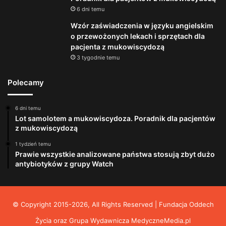
6 dni temu
Wzór zaświadczenia w języku angielskim
o przewożonych lekach i sprzętach dla
pacjenta z mukowiscydozą
3 tygodnie temu
Polecamy
6 dni temu
Lot samolotem a mukowiscydoza. Poradnik dla pacjentów
z mukowiscydozą
1 tydzień temu
Prawie wszystkie analizowane państwa stosują zbyt dużo
antybiotyków z grupy Watch
© Copyright 2015-2026, All Rights Reserved | Fundacja Oddech
Życia oraz Grupa Wydawnicza
MedyczneMedia.pl