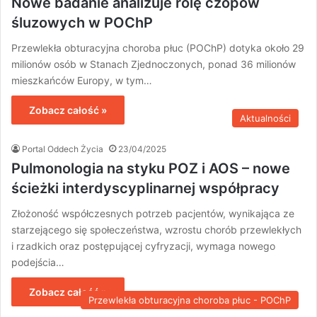
Nowe badanie analizuje rolę czopów
śluzowych w POChP
Przewlekła obturacyjna choroba płuc (POChP) dotyka około 29
milionów osób w Stanach Zjednoczonych, ponad 36 milionów
mieszkańców Europy, w tym…
Zobacz całość »
Aktualności
Portal Oddech Życia
23/04/2025
Pulmonologia na styku POZ i AOS – nowe
ścieżki interdyscyplinarnej współpracy
Złożoność współczesnych potrzeb pacjentów, wynikająca ze
starzejącego się społeczeństwa, wzrostu chorób przewlekłych
i rzadkich oraz postępującej cyfryzacji, wymaga nowego
podejścia…
Zobacz całość »
Przewlekła obturacyjna choroba płuc - POChP