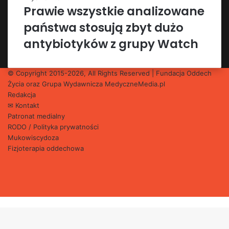
Prawie wszystkie analizowane
państwa stosują zbyt dużo
antybiotyków z grupy Watch
© Copyright 2015-2026, All Rights Reserved | Fundacja Oddech
Życia oraz Grupa Wydawnicza
MedyczneMedia.pl
Redakcja
✉ Kontakt
Patronat medialny
RODO / Polityka prywatności
Mukowiscydoza
Fizjoterapia oddechowa
Facebook
X
YouTube
Instagram
Back
to
top