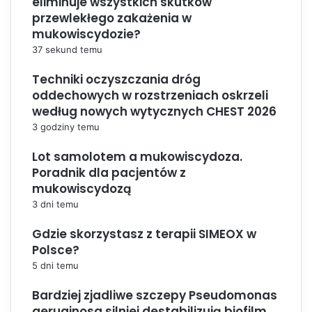
eliminuje wszystkich skutków
przewlekłego zakażenia w
mukowiscydozie?
37 sekund temu
Techniki oczyszczania dróg
oddechowych w rozstrzeniach oskrzeli
według nowych wytycznych CHEST 2026
3 godziny temu
Lot samolotem a mukowiscydoza.
Poradnik dla pacjentów z
mukowiscydozą
3 dni temu
Gdzie skorzystasz z terapii SIMEOX w
Polsce?
5 dni temu
Bardziej zjadliwe szczepy Pseudomonas
aeruginosa silniej destabilizują biofilm