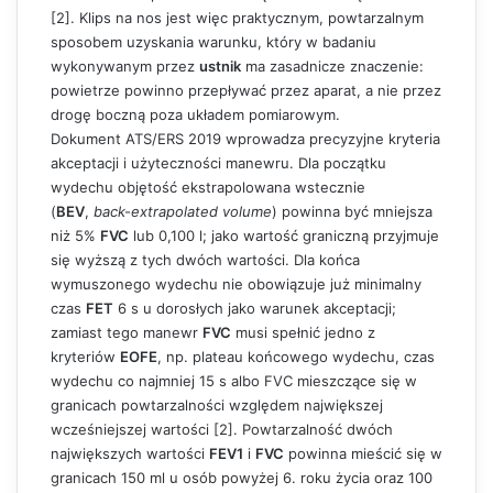
[2]. Klips na nos jest więc praktycznym, powtarzalnym
sposobem uzyskania warunku, który w badaniu
wykonywanym przez
ustnik
ma zasadnicze znaczenie:
powietrze powinno przepływać przez aparat, a nie przez
drogę boczną poza układem pomiarowym.
Dokument ATS/ERS 2019 wprowadza precyzyjne kryteria
akceptacji i użyteczności manewru. Dla początku
wydechu objętość ekstrapolowana wstecznie
(
BEV
,
back-extrapolated volume
) powinna być mniejsza
niż 5%
FVC
lub 0,100 l; jako wartość graniczną przyjmuje
się wyższą z tych dwóch wartości. Dla końca
wymuszonego wydechu nie obowiązuje już minimalny
czas
FET
6 s u dorosłych jako warunek akceptacji;
zamiast tego manewr
FVC
musi spełnić jedno z
kryteriów
EOFE
, np. plateau końcowego wydechu, czas
wydechu co najmniej 15 s albo FVC mieszczące się w
granicach powtarzalności względem największej
wcześniejszej wartości [2]. Powtarzalność dwóch
największych wartości
FEV1
i
FVC
powinna mieścić się w
granicach 150 ml u osób powyżej 6. roku życia oraz 100