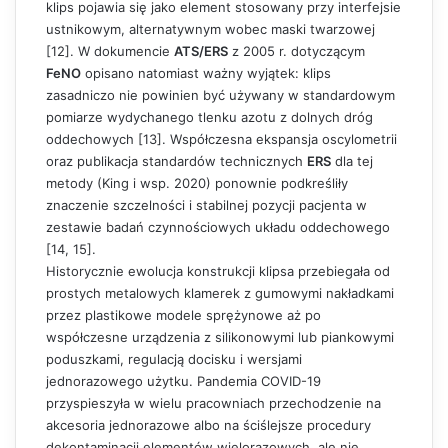
klips pojawia się jako element stosowany przy interfejsie
ustnikowym, alternatywnym wobec maski twarzowej
[12]. W dokumencie
ATS/ERS
z 2005 r. dotyczącym
FeNO
opisano natomiast ważny wyjątek: klips
zasadniczo nie powinien być używany w standardowym
pomiarze wydychanego tlenku azotu z dolnych dróg
oddechowych [13]. Współczesna ekspansja oscylometrii
oraz publikacja standardów technicznych
ERS
dla tej
metody (King i wsp. 2020) ponownie podkreśliły
znaczenie szczelności i stabilnej pozycji pacjenta w
zestawie badań czynnościowych układu oddechowego
[14, 15].
Historycznie ewolucja konstrukcji klipsa przebiegała od
prostych metalowych klamerek z gumowymi nakładkami
przez plastikowe modele sprężynowe aż po
współczesne urządzenia z silikonowymi lub piankowymi
poduszkami, regulacją docisku i wersjami
jednorazowego użytku. Pandemia COVID-19
przyspieszyła w wielu pracowniach przechodzenie na
akcesoria jednorazowe albo na ściślejsze procedury
dekontaminacji elementów wielorazowych, ale nie