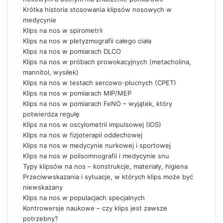
Krótka historia stosowania klipsów nosowych w
medycynie
Klips na nos w spirometrii
Klips na nos w pletyzmografii całego ciała
Klips na nos w pomiarach DLCO
Klips na nos w próbach prowokacyjnych (metacholina,
mannitol, wysiłek)
Klips na nos w testach sercowo-płucnych (CPET)
Klips na nos w pomiarach MIP/MEP
Klips na nos w pomiarach FeNO – wyjątek, który
potwierdza regułę
Klips na nos w oscylometrii impulsowej (IOS)
Klips na nos w fizjoterapii oddechowej
Klips na nos w medycynie nurkowej i sportowej
Klips na nos w polisomnografii i medycynie snu
Typy klipsów na nos – konstrukcje, materiały, higiena
Przeciwwskazania i sytuacje, w których klips może być
niewskazany
Klips na nos w populacjach specjalnych
Kontrowersje naukowe – czy klips jest zawsze
potrzebny?