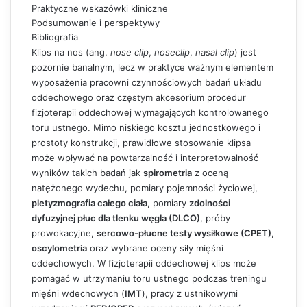
Praktyczne wskazówki kliniczne
Podsumowanie i perspektywy
Bibliografia
Klips na nos (ang.
nose clip
,
noseclip
,
nasal clip
) jest
pozornie banalnym, lecz w praktyce ważnym elementem
wyposażenia pracowni czynnościowych badań układu
oddechowego oraz częstym akcesorium procedur
fizjoterapii oddechowej wymagających kontrolowanego
toru ustnego. Mimo niskiego kosztu jednostkowego i
prostoty konstrukcji, prawidłowe stosowanie klipsa
może wpływać na powtarzalność i interpretowalność
wyników takich badań jak
spirometria
z oceną
natężonego wydechu, pomiary pojemności życiowej,
pletyzmografia całego ciała
, pomiary
zdolności
dyfuzyjnej płuc dla tlenku węgla (DLCO)
, próby
prowokacyjne,
sercowo-płucne testy wysiłkowe (CPET)
,
oscylometria
oraz wybrane oceny siły mięśni
oddechowych. W fizjoterapii oddechowej klips może
pomagać w utrzymaniu toru ustnego podczas treningu
mięśni wdechowych (
IMT
), pracy z ustnikowymi