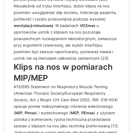
Niezależnie od trybu interfejsu, dobór klipsa na nos
powinien uwzględniać siłę docisku, tolerancję pacjenta,
potliwość i ryzyko przesunięcia podczas wysokiej
wentylacji minutowej
. W badaniach
VO2max
u
sportowców ustnik z klipsem na nos pozostaje
powszechnym rozwiązaniem laboratoryjnym, zwłaszcza
przy ergometrii rowerowej, ale wybór interfejsu
powinien być zawsze raportowany, ponieważ maska i
ustnik nie są metodami całkowicie zamiennymi [23].
Klips na nos w pomiarach
MIP/MEP
ATS/ERS Statement on Respiratory Muscle Testing
(American Thoracic Society/European Respiratory
Society,
Am J Respir Crit Care Med
2002; 166: 518–624)
opisuje pomiar maksymalnego ciśnienia wdechowego
(
MIP
,
PImax
) i wydechowego (
MEP
,
PEmax
) z użyciem
ustnika z kołnierzem; rycina techniczna przedstawia
zestaw z klipsem na nos jako technikę preferowaną [11].
Jednocześnie w opisie metody dla dorosłych dokument