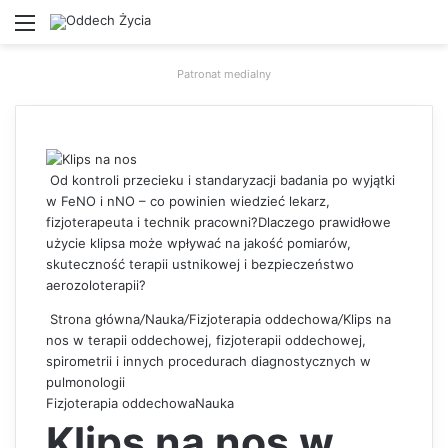
Menu
W
Patronat medialny
Od kontroli przecieku i standaryzacji badania po wyjątki
w FeNO i nNO – co powinien wiedzieć lekarz,
fizjoterapeuta i technik pracowni?Dlaczego prawidłowe
użycie klipsa może wpływać na jakość pomiarów,
skuteczność terapii ustnikowej i bezpieczeństwo
aerozoloterapii?
Strona główna
/
Nauka
/
Fizjoterapia oddechowa
/
Klips na
nos w terapii oddechowej, fizjoterapii oddechowej,
spirometrii i innych procedurach diagnostycznych w
pulmonologii
Fizjoterapia oddechowa
Nauka
Klips na nos w