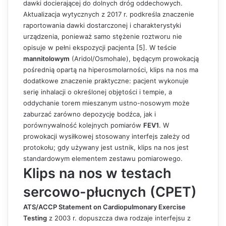
dawki docierającej do dolnych dróg oddechowych.
Aktualizacja wytycznych z 2017 r. podkreśla znaczenie
raportowania dawki dostarczonej i charakterystyki
urządzenia, ponieważ samo stężenie roztworu nie
opisuje w pełni ekspozycji pacjenta [5]. W teście
mannitolowym
(Aridol/Osmohale), będącym prowokacją
pośrednią opartą na hiperosmolarności, klips na nos ma
dodatkowe znaczenie praktyczne: pacjent wykonuje
serię inhalacji o określonej objętości i tempie, a
oddychanie torem mieszanym ustno-nosowym może
zaburzać zarówno depozycję bodźca, jak i
porównywalność kolejnych pomiarów
FEV1
. W
prowokacji wysiłkowej stosowany interfejs zależy od
protokołu; gdy używany jest ustnik, klips na nos jest
standardowym elementem zestawu pomiarowego.
Klips na nos w testach
sercowo-płucnych (CPET)
ATS/ACCP Statement on Cardiopulmonary Exercise
Testing
z 2003 r. dopuszcza dwa rodzaje interfejsu z