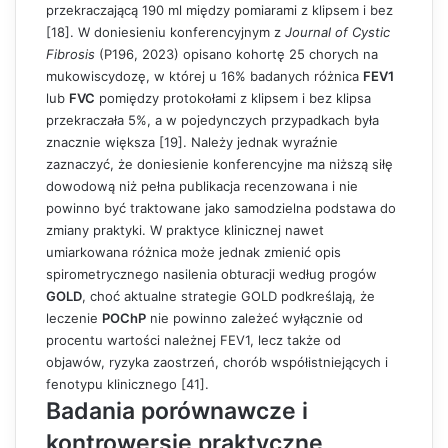
przekraczającą 190 ml między pomiarami z klipsem i bez
[18]. W doniesieniu konferencyjnym z
Journal of Cystic
Fibrosis
(P196, 2023) opisano kohortę 25 chorych na
mukowiscydozę, w której u 16% badanych różnica
FEV1
lub
FVC
pomiędzy protokołami z klipsem i bez klipsa
przekraczała 5%, a w pojedynczych przypadkach była
znacznie większa [19]. Należy jednak wyraźnie
zaznaczyć, że doniesienie konferencyjne ma niższą siłę
dowodową niż pełna publikacja recenzowana i nie
powinno być traktowane jako samodzielna podstawa do
zmiany praktyki. W praktyce klinicznej nawet
umiarkowana różnica może jednak zmienić opis
spirometrycznego nasilenia obturacji według progów
GOLD
, choć aktualne strategie GOLD podkreślają, że
leczenie
POChP
nie powinno zależeć wyłącznie od
procentu wartości należnej FEV1, lecz także od
objawów, ryzyka zaostrzeń, chorób współistniejących i
fenotypu klinicznego [41].
Badania porównawcze i
kontrowersje praktyczne