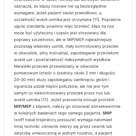
zaznacza, że klipsy nosowe nie są bezwzględnie
wymagane, jeżeli pacjent siedzi prawidłowo, a
szczelność wokół ustnika jest utrzymana [11]. Poprawne
ujęcie standardu powinno więc brzmieć: klips na nos
może być użyteczny i często jest stosowany dla
poprawy szczelności, ale w MIP/MEP najważniejsze
pozostają właściwy ustnik, mały kontrolowany przeciek
w obwodzie, silny instruktaż, zapobieganie przeciekom
wokół ust i powtarzalność maksymalnych wysiłków.
Niewielki przeciek przewidziany w obwodzie
pomiarowym (otwór o średnicy około 2 mm i długości
20–30 mm) służy zapobieganiu zamknięciu głośni i
ogranicza udział mięśni policzków, ale nie jest tym
samym co niekontrolowany przeciek przez nos lub
wokół ustnika [11]. Jeżeli pracownia stosuje protokół
MIP/MEP
z klipsem, należy go stosować konsekwentnie
w kolejnych badaniach tego samego pacjenta.
SNIP
(sniff nasal inspiratory pressure) wymaga natomiast
innej techniki: ciśnienie mierzy się przez cewnik lub
zatyczkę umieszczoną w jednym nozdrzu, a pacjent