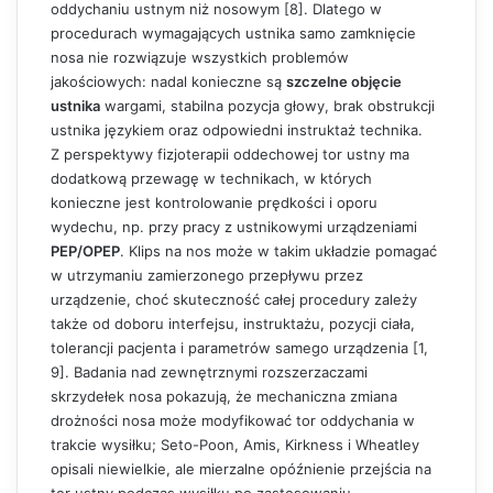
oddychaniu ustnym niż nosowym [8]. Dlatego w
procedurach wymagających ustnika samo zamknięcie
nosa nie rozwiązuje wszystkich problemów
jakościowych: nadal konieczne są
szczelne objęcie
ustnika
wargami, stabilna pozycja głowy, brak obstrukcji
ustnika językiem oraz odpowiedni instruktaż technika.
Z perspektywy fizjoterapii oddechowej tor ustny ma
dodatkową przewagę w technikach, w których
konieczne jest kontrolowanie prędkości i oporu
wydechu, np. przy pracy z ustnikowymi urządzeniami
PEP/OPEP
. Klips na nos może w takim układzie pomagać
w utrzymaniu zamierzonego przepływu przez
urządzenie, choć skuteczność całej procedury zależy
także od doboru interfejsu, instruktażu, pozycji ciała,
tolerancji pacjenta i parametrów samego urządzenia [1,
9]. Badania nad zewnętrznymi rozszerzaczami
skrzydełek nosa pokazują, że mechaniczna zmiana
drożności nosa może modyfikować tor oddychania w
trakcie wysiłku; Seto-Poon, Amis, Kirkness i Wheatley
opisali niewielkie, ale mierzalne opóźnienie przejścia na