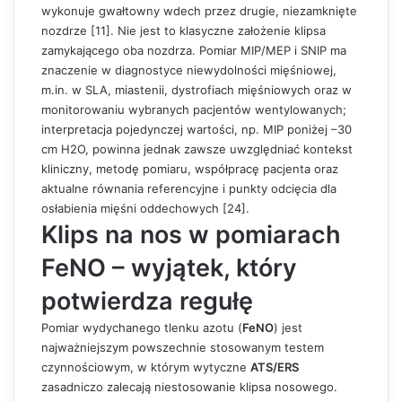
wykonuje gwałtowny wdech przez drugie, niezamknięte
nozdrze [11]. Nie jest to klasyczne założenie klipsa
zamykającego oba nozdrza. Pomiar MIP/MEP i SNIP ma
znaczenie w diagnostyce niewydolności mięśniowej,
m.in. w SLA, miastenii, dystrofiach mięśniowych oraz w
monitorowaniu wybranych pacjentów wentylowanych;
interpretacja pojedynczej wartości, np. MIP poniżej –30
cm H2O, powinna jednak zawsze uwzględniać kontekst
kliniczny, metodę pomiaru, współpracę pacjenta oraz
aktualne równania referencyjne i punkty odcięcia dla
osłabienia mięśni oddechowych [24].
Klips na nos w pomiarach
FeNO – wyjątek, który
potwierdza regułę
Pomiar wydychanego tlenku azotu (
FeNO
) jest
najważniejszym powszechnie stosowanym testem
czynnościowym, w którym wytyczne
ATS/ERS
zasadniczo zalecają niestosowanie klipsa nosowego.