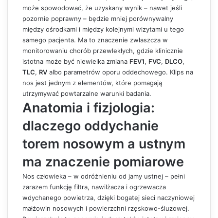
może spowodować, że uzyskany wynik – nawet jeśli
pozornie poprawny – będzie mniej porównywalny
między ośrodkami i między kolejnymi wizytami u tego
samego pacjenta. Ma to znaczenie zwłaszcza w
monitorowaniu chorób przewlekłych, gdzie klinicznie
istotna może być niewielka zmiana
FEV1
,
FVC
,
DLCO
,
TLC
,
RV
albo parametrów oporu oddechowego. Klips na
nos jest jednym z elementów, które pomagają
utrzymywać powtarzalne warunki badania.
Anatomia i fizjologia:
dlaczego oddychanie
torem nosowym a ustnym
ma znaczenie pomiarowe
Nos człowieka – w odróżnieniu od jamy ustnej – pełni
zarazem funkcję filtra, nawilżacza i ogrzewacza
wdychanego powietrza, dzięki bogatej sieci naczyniowej
małżowin nosowych i powierzchni rzęskowo-śluzowej.