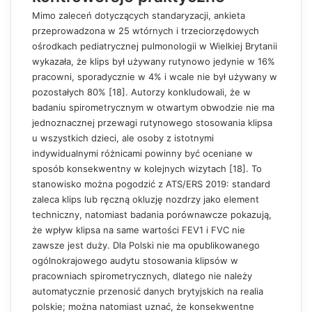
Mimo zaleceń dotyczących standaryzacji, ankieta
przeprowadzona w 25 wtórnych i trzeciorzędowych
ośrodkach pediatrycznej pulmonologii w Wielkiej Brytanii
wykazała, że klips był używany rutynowo jedynie w 16%
pracowni, sporadycznie w 4% i wcale nie był używany w
pozostałych 80% [18]. Autorzy konkludowali, że w
badaniu spirometrycznym w otwartym obwodzie nie ma
jednoznacznej przewagi rutynowego stosowania klipsa
u wszystkich dzieci, ale osoby z istotnymi
indywidualnymi różnicami powinny być oceniane w
sposób konsekwentny w kolejnych wizytach [18]. To
stanowisko można pogodzić z ATS/ERS 2019: standard
zaleca klips lub ręczną okluzję nozdrzy jako element
techniczny, natomiast badania porównawcze pokazują,
że wpływ klipsa na same wartości FEV1 i FVC nie
zawsze jest duży. Dla Polski nie ma opublikowanego
ogólnokrajowego audytu stosowania klipsów w
pracowniach spirometrycznych, dlatego nie należy
automatycznie przenosić danych brytyjskich na realia
polskie; można natomiast uznać, że konsekwentne