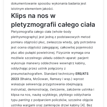
dokumentowanie sposobu wykonania badania jest
istotnym elementem jakości.
Klips na nos w
pletyzmografii całego ciała
Pletyzmografia całego ciała (whole-body
plethysmography) jest jedną z podstawowych metod
pomiaru objętości płuc, zwłaszcza wtedy, gdy potrzebna
jest ocena objętości zalegającej, całkowitej pojemności
płuc albo pułapki powietrznej. Fizycznie wymaga ona
możliwie szczelnego układu oddech–aparat: pacjent
wykonuje manewry oddechowe wewnątrz kabiny,
oddychając przez ustnik połączony z
pneumotachografem. Standard techniczny
ERS/ATS
2023
(Bhakta, McGowan, Ramsey i wsp.) wprost
wskazuje sekwencję przygotowania obejmującą
instruktaż, demonstrację, ćwiczenie, założenie ustnika i
klipsa na nos, naukę szybkiego, płytkiego oddychania
typu
panting
z podparciem policzków, szczelne objęcie
ustnika wargami oraz zamknięcie drzwi kabiny [4]. Bez