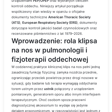
urządzeniami
PEP/OPEP
oraz wybranych ćwiczeń
kontroli oddechu. Niniejszy artykuł porządkuje
współczesny stan wiedzy w oparciu o oficjalne
dokumenty techniczne
American Thoracic Society
(ATS)
,
European Respiratory Society (ERS)
, dokumenty
dotyczące kontroli jakości badań czynnościowych oraz
recenzowane piśmiennictwo z lat 1979–2026.
Wprowadzenie: rola klipsa
na nos w pulmonologii i
fizjoterapii oddechowej
W codziennej praktyce klinicznej klips na nos pełni jedną
zasadniczą funkcję fizyczną: zamyka nozdrza przednie,
ograniczając przeciek powietrza przez drogi nosowe w
sytuacji, gdy badanie lub terapia wymagają oddychania
torem ustnym przez
ustnik
połączony z urządzeniem
pomiarowym, generatorem oporu albo innym interfejsem
terapeutycznym. Choć osobom spoza pracowni
diagnostycznej akcesorium to wydaje się jedynie
detalem ergonomicznym, w rzeczywistości jest jednym z