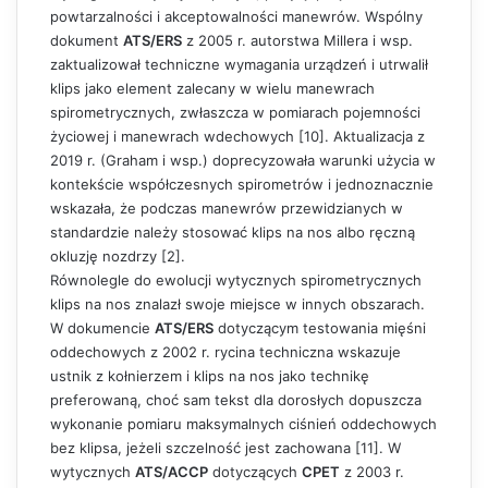
powtarzalności i akceptowalności manewrów. Wspólny
dokument
ATS/ERS
z 2005 r. autorstwa Millera i wsp.
zaktualizował techniczne wymagania urządzeń i utrwalił
klips jako element zalecany w wielu manewrach
spirometrycznych, zwłaszcza w pomiarach pojemności
życiowej i manewrach wdechowych [10]. Aktualizacja z
2019 r. (Graham i wsp.) doprecyzowała warunki użycia w
kontekście współczesnych spirometrów i jednoznacznie
wskazała, że podczas manewrów przewidzianych w
standardzie należy stosować klips na nos albo ręczną
okluzję nozdrzy [2].
Równolegle do ewolucji wytycznych spirometrycznych
klips na nos znalazł swoje miejsce w innych obszarach.
W dokumencie
ATS/ERS
dotyczącym testowania mięśni
oddechowych z 2002 r. rycina techniczna wskazuje
ustnik z kołnierzem i klips na nos jako technikę
preferowaną, choć sam tekst dla dorosłych dopuszcza
wykonanie pomiaru maksymalnych ciśnień oddechowych
bez klipsa, jeżeli szczelność jest zachowana [11]. W
wytycznych
ATS/ACCP
dotyczących
CPET
z 2003 r.