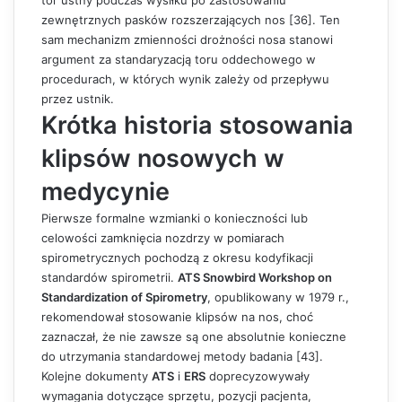
tor ustny podczas wysiłku po zastosowaniu
zewnętrznych pasków rozszerzających nos [36]. Ten
sam mechanizm zmienności drożności nosa stanowi
argument za standaryzacją toru oddechowego w
procedurach, w których wynik zależy od przepływu
przez ustnik.
Krótka historia stosowania
klipsów nosowych w
medycynie
Pierwsze formalne wzmianki o konieczności lub
celowości zamknięcia nozdrzy w pomiarach
spirometrycznych pochodzą z okresu kodyfikacji
standardów spirometrii.
ATS Snowbird Workshop on
Standardization of Spirometry
, opublikowany w 1979 r.,
rekomendował stosowanie klipsów na nos, choć
zaznaczał, że nie zawsze są one absolutnie konieczne
do utrzymania standardowej metody badania [43].
Kolejne dokumenty
ATS
i
ERS
doprecyzowywały
wymagania dotyczące sprzętu, pozycji pacjenta,