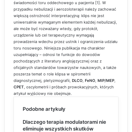
świadomości toru oddechowego u pacjenta [1]. W
przypadku nebulizacji i aerozoloterapii należy zachować
większą ostrożność interpretacyjną: klips nie jest
uniwersalnie wymaganym elementem każdej nebulizacji,
ale może być rozważany wtedy, gdy protokół,
urządzenie lub cel terapeutyczny wymagają
prowadzenia wdechu przez ustnik i ograniczenia udziału
toru nosowego. Niniejsza publikacja ma charakter
uzupełniający – odnosi te funkcje do dowodów
pochodzących z literatury anglojęzycznej oraz z
oficjalnych standardów towarzystw naukowych, a także
poszerza temat o role klipsa w spirometrii
diagnostycznej, pletyzmografii,
DLCO
,
FeNO
,
MIP/MEP
,
CPET
, oscylometrii i próbach prowokacyjnych, których
artykuł wyjściowy nie obejmuje.
Podobne artykuły
Dlaczego terapia modulatorami nie
eliminuje wszystkich skutków