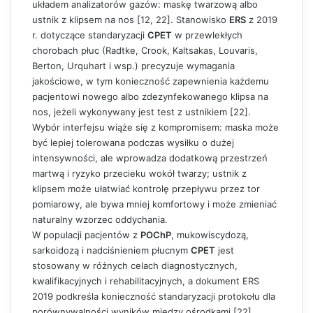
układem analizatorów gazów: maskę twarzową albo
ustnik z klipsem na nos [12, 22]. Stanowisko
ERS
z 2019
r. dotyczące standaryzacji
CPET
w przewlekłych
chorobach płuc (Radtke, Crook, Kaltsakas, Louvaris,
Berton, Urquhart i wsp.) precyzuje wymagania
jakościowe, w tym konieczność zapewnienia każdemu
pacjentowi nowego albo zdezynfekowanego klipsa na
nos, jeżeli wykonywany jest test z ustnikiem [22].
Wybór interfejsu wiąże się z kompromisem: maska może
być lepiej tolerowana podczas wysiłku o dużej
intensywności, ale wprowadza dodatkową przestrzeń
martwą i ryzyko przecieku wokół twarzy; ustnik z
klipsem może ułatwiać kontrolę przepływu przez tor
pomiarowy, ale bywa mniej komfortowy i może zmieniać
naturalny wzorzec oddychania.
W populacji pacjentów z
POChP
, mukowiscydozą,
sarkoidozą i nadciśnieniem płucnym
CPET
jest
stosowany w różnych celach diagnostycznych,
kwalifikacyjnych i rehabilitacyjnych, a dokument ERS
2019 podkreśla konieczność standaryzacji protokołu dla
porównywalności wyników między ośrodkami [22].