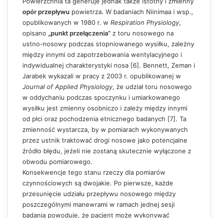
Powierzchnia ta generuje jednak także istotny i zmienny
opór przepływu
powietrza. W badaniach Niinimaa i wsp.,
opublikowanych w 1980 r. w
Respiration Physiology
,
opisano
„punkt przełączenia”
z toru nosowego na
ustno-nosowy podczas stopniowanego wysiłku, zależny
między innymi od zapotrzebowania wentylacyjnego i
indywidualnej charakterystyki nosa [6]. Bennett, Zeman i
Jarabek wykazali w pracy z 2003 r. opublikowanej w
Journal of Applied Physiology
, że udział toru nosowego
w oddychaniu podczas spoczynku i umiarkowanego
wysiłku jest zmienny osobniczo i zależy między innymi
od płci oraz pochodzenia etnicznego badanych [7]. Ta
zmienność wystarcza, by w pomiarach wykonywanych
przez ustnik traktować drogi nosowe jako potencjalne
źródło błędu, jeżeli nie zostaną skutecznie wyłączone z
obwodu pomiarowego.
Konsekwencje tego stanu rzeczy dla pomiarów
czynnościowych są dwojakie. Po pierwsze, każde
przesunięcie udziału przepływu nosowego między
poszczególnymi manewrami w ramach jednej sesji
badania powoduje, że pacjent może wykonywać