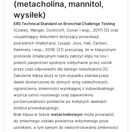
(metacholina, mannitol,
wysiłek)
ERS Technical Standard on Bronchial Challenge Testing
(Coates, Wanger, Cockcroft, Culver i wsp., 2017) [5] oraz
uzupełniający dokument dotyczący prowokacji
pośrednich (Hallstrand, Leuppi, Joos, Hall, Carlsen,
Kaminsky i wsp., 2018) [21] precyzują, że w klasycznym
protokole inhalacyjnym należy założyć klips na nos i
polecić pacjentowi spokojne oddychanie przez ustnik
przez czas odpowiedni dla danego nebulizatora [5].
Założenie klipsa służy w tym wypadku standaryzacji
dawki dostarczonej do dolnych dróg oddechowych,
ograniczeniu zmienności wynikającej z indywidualnego
wzorca ustno-nosowego oraz zapewnieniu
porównywalności pomiarów po kolejnych dawkach
bodźca prowokacyjnego.
Brak klipsa w teście
metacholinowym
może prowadzić
do zmiennego udziału powietrza wdychanego poza
ustnikiem, a tym samym do niekontrolowanej zmienności