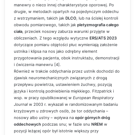
manewry o nieco innej charakterystyce oporowej. Po
drugie, w metodach opartych na pojedynczym oddechu
z wstrzymaniem, takich jak
DLCO
, lub na ścisłej kontroli
obwodu pomiarowego, takich jak
pletyzmografia całego
ciała
, przeciek nosowy zaburza warunki przyjęte w
obliczeniach. Z tego względu wytyczne
ERS/ATS 2023
dotyczące pomiaru objętości płuc wymieniają założenie
ustnika i klipsa na nos jako odrębny element
przygotowania pacjenta, obok instruktażu, demonstracji
i ćwiczenia manewru [4].
Również w trakcie oddychania przez ustnik dochodzi do
zjawisk neuromechanicznych związanych z drogą
przepływu powietrza, ustawieniem żuchwy, pozycją
języka i kontrolą podniebienia miękkiego. Fitzpatrick i
wsp. w pracy opublikowanej w
European Respiratory
Journal
w 2003 r. wykazali w randomizowanym badaniu
krzyżowym u zdrowych osób, że tor oddychania –
nosowy albo ustny – wpływa na
opór górnych dróg
oddechowych
podczas snu; w fazie snu
NREM
w
pozycji leżącej opór był istotnie większy przy