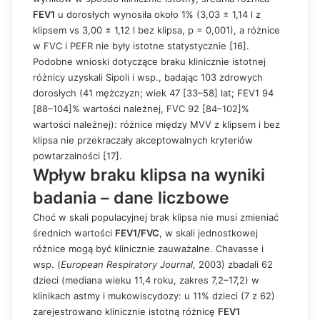
FEV1
u dorosłych wynosiła około 1% (3,03 ± 1,14 l z
klipsem vs 3,00 ± 1,12 l bez klipsa, p = 0,001), a różnice
w FVC i PEFR nie były istotne statystycznie [16].
Podobne wnioski dotyczące braku klinicznie istotnej
różnicy uzyskali Sipoli i wsp., badając 103 zdrowych
dorosłych (41 mężczyzn; wiek 47 [33–58] lat; FEV1 94
[88–104]% wartości należnej, FVC 92 [84–102]%
wartości należnej): różnice między MVV z klipsem i bez
klipsa nie przekraczały akceptowalnych kryteriów
powtarzalności [17].
Wpływ braku klipsa na wyniki
badania – dane liczbowe
Choć w skali populacyjnej brak klipsa nie musi zmieniać
średnich wartości
FEV1/FVC
, w skali jednostkowej
różnice mogą być klinicznie zauważalne. Chavasse i
wsp. (
European Respiratory Journal
, 2003) zbadali 62
dzieci (mediana wieku 11,4 roku, zakres 7,2–17,2) w
klinikach astmy i mukowiscydozy: u 11% dzieci (7 z 62)
zarejestrowano klinicznie istotną różnicę
FEV1