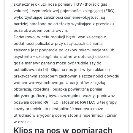
skutecznej okluzji nosa pomiary
TGV
(thoracic gas
volume) i czynnościowej pojemności zalegającej (
FRC
),
wykorzystujące zależności ciśnienie–objętość, są
bardziej narażone na artefakty wynikające z przecieku
poza obwodem pomiarowym.
Dodatkowo, w celu redukcji błędu wynikającego z
podatności policzków przy oscylacjach ciśnienia,
zalecane jest podparcie policzków rękami pacjenta lub
asystenta – szczególnie istotne w obturacji oskrzeli,
gdzie manewr
panting
może być trudniejszy do
ustabilizowania [4]. Klips na nos jest w tym układzie
praktycznym sposobem zachowania szczelności obwodu
wdechowo-wydechowego. U pacjentów z ciężką
obturacją, rozedmą i pułapką powietrzną pomiar
pletyzmograficzny bywa szczególnie ważny, ponieważ
pozwala ocenić
RV
,
TLC
i stosunek
RV/TLC
; u tej grupy
każdy przeciek lub niestabilność manewru może
utrudniać wiarygodną ocenę stopnia hiperinflacji i zmian
w czasie.
Klips na nos w pomiarach