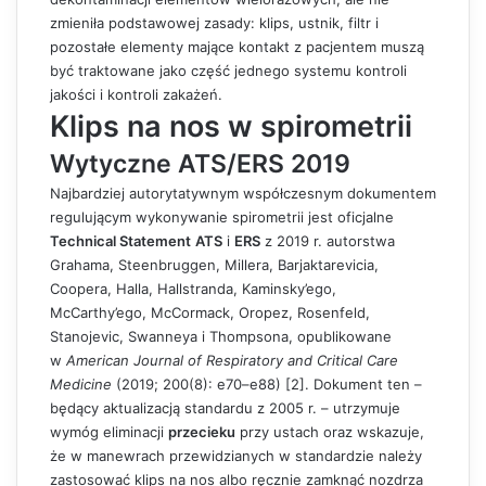
zmieniła podstawowej zasady: klips, ustnik, filtr i
pozostałe elementy mające kontakt z pacjentem muszą
być traktowane jako część jednego systemu kontroli
jakości i kontroli zakażeń.
Klips na nos w spirometrii
Wytyczne ATS/ERS 2019
Najbardziej autorytatywnym współczesnym dokumentem
regulującym wykonywanie spirometrii jest oficjalne
Technical Statement
ATS
i
ERS
z 2019 r. autorstwa
Grahama, Steenbruggen, Millera, Barjaktarevicia,
Coopera, Halla, Hallstranda, Kaminsky’ego,
McCarthy’ego, McCormack, Oropez, Rosenfeld,
Stanojevic, Swanneya i Thompsona, opublikowane
w
American Journal of Respiratory and Critical Care
Medicine
(2019; 200(8): e70–e88) [2]. Dokument ten –
będący aktualizacją standardu z 2005 r. – utrzymuje
wymóg eliminacji
przecieku
przy ustach oraz wskazuje,
że w manewrach przewidzianych w standardzie należy
zastosować klips na nos albo ręcznie zamknąć nozdrza