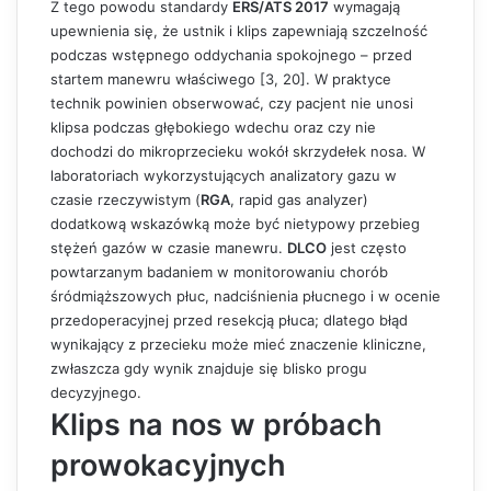
Z tego powodu standardy
ERS/ATS 2017
wymagają
upewnienia się, że ustnik i klips zapewniają szczelność
podczas wstępnego oddychania spokojnego – przed
startem manewru właściwego [3, 20]. W praktyce
technik powinien obserwować, czy pacjent nie unosi
klipsa podczas głębokiego wdechu oraz czy nie
dochodzi do mikroprzecieku wokół skrzydełek nosa. W
laboratoriach wykorzystujących analizatory gazu w
czasie rzeczywistym (
RGA
, rapid gas analyzer)
dodatkową wskazówką może być nietypowy przebieg
stężeń gazów w czasie manewru.
DLCO
jest często
powtarzanym badaniem w monitorowaniu chorób
śródmiąższowych płuc, nadciśnienia płucnego i w ocenie
przedoperacyjnej przed resekcją płuca; dlatego błąd
wynikający z przecieku może mieć znaczenie kliniczne,
zwłaszcza gdy wynik znajduje się blisko progu
decyzyjnego.
Klips na nos w próbach
prowokacyjnych