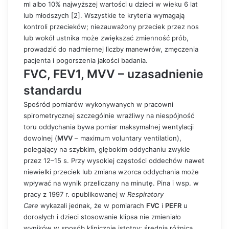
ml albo 10% najwyższej wartości u dzieci w wieku 6 lat
lub młodszych [2]. Wszystkie te kryteria wymagają
kontroli przecieków; niezauważony przeciek przez nos
lub wokół ustnika może zwiększać zmienność prób,
prowadzić do nadmiernej liczby manewrów, zmęczenia
pacjenta i pogorszenia jakości badania.
FVC, FEV1, MVV – uzasadnienie
standardu
Spośród pomiarów wykonywanych w pracowni
spirometrycznej szczególnie wrażliwy na niespójność
toru oddychania bywa pomiar maksymalnej wentylacji
dowolnej (
MVV
– maximum voluntary ventilation),
polegający na szybkim, głębokim oddychaniu zwykle
przez 12–15 s. Przy wysokiej częstości oddechów nawet
niewielki przeciek lub zmiana wzorca oddychania może
wpływać na wynik przeliczany na minutę. Pina i wsp. w
pracy z 1997 r. opublikowanej w
Respiratory
Care
wykazali jednak, że w pomiarach
FVC
i
PEFR
u
dorosłych i dzieci stosowanie klipsa nie zmieniało
wyników w sposób klinicznie istotny; średnia różnica