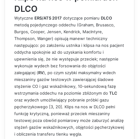
DLCO
Wytyczne
ERS/ATS 2017
dotyczące pomiaru
DLCO
metodą pojedynczego oddechu (Graham, Brusasco,
Burgos, Cooper, Jensen, Kendrick, MacIntyre,
Thompson, Wanger) opisują manewr techniczny
następująco: po założeniu ustnika i klipsa na nos pacjent
oddycha spokojnie aż do uzyskania komfortu i
upewnienia się, że nie występuje przeciek; następnie
wykonuje wydech bez forsowania do objętości
zalegającej (
RV
), po czym szybki maksymalny wdech
mieszaniny gazów testowych zawierającej śladowe
stężenie CO i gaz wskaźnikowy, 10-sekundową fazę
wstrzymania oddechu na poziomie zbliżonym do
TLC
oraz wydech umożliwiający pobranie próbki gazu
pęcherzykowego [3, 20]. Klips na nos w DLCO pełni
funkcję krytyczną, ponieważ przeciek mieszaniny
testowej poza obwód pomiarowy może zaburzyć analizę
stężeń gazów wskaźnikowych, objętości pęcherzykowej
i obliczenia transferu tlenku węgla.