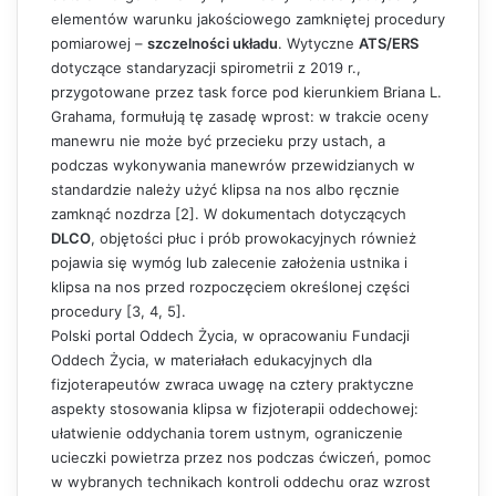
elementów warunku jakościowego zamkniętej procedury
pomiarowej –
szczelności układu
. Wytyczne
ATS/ERS
dotyczące standaryzacji spirometrii z 2019 r.,
przygotowane przez task force pod kierunkiem Briana L.
Grahama, formułują tę zasadę wprost: w trakcie oceny
manewru nie może być przecieku przy ustach, a
podczas wykonywania manewrów przewidzianych w
standardzie należy użyć klipsa na nos albo ręcznie
zamknąć nozdrza [2]. W dokumentach dotyczących
DLCO
, objętości płuc i prób prowokacyjnych również
pojawia się wymóg lub zalecenie założenia ustnika i
klipsa na nos przed rozpoczęciem określonej części
procedury [3, 4, 5].
Polski portal Oddech Życia, w opracowaniu Fundacji
Oddech Życia, w materiałach edukacyjnych dla
fizjoterapeutów zwraca uwagę na cztery praktyczne
aspekty stosowania klipsa w fizjoterapii oddechowej:
ułatwienie oddychania torem ustnym, ograniczenie
ucieczki powietrza przez nos podczas ćwiczeń, pomoc
w wybranych technikach kontroli oddechu oraz wzrost