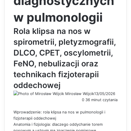
diagnostycznych
w pulmonologii
Rola klipsa na nos w
spirometrii, pletyzmografii,
DLCO, CPET, oscylometrii,
FeNO, nebulizacji oraz
technikach fizjoterapii
oddechowej
Mirosław Wójcik
13/05/2026
0
36 minut czytania
Wprowadzenie: rola klipsa na nos w pulmonologii i
fizjoterapii oddechowej
Anatomia i fizjologia: dlaczego oddychanie torem
nosowym a ustnym ma znaczenie pomiarowe