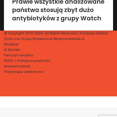
Prawie wszystkie analizowane
państwa stosują zbyt dużo
antybiotyków z grupy Watch
© Copyright 2015-2026, All Rights Reserved | Fundacja Oddech
Życia oraz Grupa Wydawnicza
MedyczneMedia.pl
Redakcja
✉ Kontakt
Patronat medialny
RODO / Polityka prywatności
Mukowiscydoza
Fizjoterapia oddechowa
Facebook
X
YouTube
Instagram
Facebook
X
WhatsApp
Telegram
Back
to
top