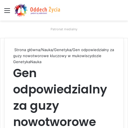
Menu
W
Patronat medialny
Strona główna
/
Nauka
/
Genetyka
/
Gen odpowiedzialny za
guzy nowotworowe kluczowy w mukowiscydozie
Genetyka
Nauka
Gen
odpowiedzialny
za guzy
nowotworowe