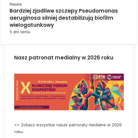
C
Nauka
Bardziej zjadliwe szczepy Pseudomonas
l
aeruginosa silniej destabilizują biofilm
o
s
wielogatunkowy
e
5 dni temu
Nasz patronat medialny w 2026 roku
>> Zobacz wszystkie nasze patronaty medialne w 2026
roku.