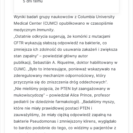
5 dni temu
Wyniki badań grupy naukowców z Columbia University
Medical Center (CUMC) opublikowano w czasopiśmie
medycznym
Immunity
.
„Ostatnie odkrycia sugerują, że komórki z mutacjami
CFTR wykazują słabszą odpowiedź na bakterie, co
zmniejsza ich zdolność do usuwania zakażeń i zwiększa
stan zapalny” – powiedział główny autor
publikacji, Sebastián A. Riquelme, doktor habilitowany w
CUMC. „Było to interesujące, ponieważ wskazywało na
zderegulowany mechanizm odpornościowy, który
przyczynia się do zniszczenia dróg oddechowych”.
„Nie mieliśmy pojęcia, że ​​PTEN był zaangażowany w
mukowiscydozę” – powiedział Alice Prince, profesor
pediatrii (w dziedzinie farmakologii). „Badaliśmy myszy,
które nie miały prawidłowej postaci PTEN i
zauważyliśmy, że miały ciężką odpowiedź zapalną na
bakterie Pseudomonas i zmniejszony klirens, wyglądało
to bardzo podobnie do tego, co widzimy u pacjentów z