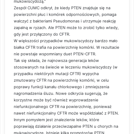
mukowiscydozą.”
Zespół CUMC odkrył, że kiedy PTEN znajduje się na
powierzchni płuc i komórek odpornościowych, pomaga
walczyć z bakteriami Pseudomonas i utrzymuje reakcję
zapalną w ryzach. Ale PTEN może to zrobić tylko wtedy,
gdy jest przyłączony do CFTR.
W większości przypadków mukowiscydozy bardzo mało
białka CFTR trafia na powierzchnię komórki. W rezultacie
nie powstaje wspomniany duet PTEN-CFTR.
Tak się składa, że ​​najnowsza generacja leków
stosowanych na świecie w leczeniu mukowiscydozy (w
przypadku niektórych mutacji CFTR) wypycha
zmutowany CFTR na powierzchnię komórki, w celu
poprawy funkcji kanału chlorkowego i zmniejszenia
nagromadzenia śluzu. Nowe odkrycia sugerują, że
korzystne może być również wyprowadzenie
niefunkcjonalnego CFTR na powierzchnię, ponieważ
nawet niefunkcjonalny CFTR może współdziałać z PTEN.
Innym pomysłem jest znalezienie leków, które
poprawiają działanie przeciwzapalne PTEN u chorych na
mukowiscydozę. Istnieje kilka promotorów PTEN