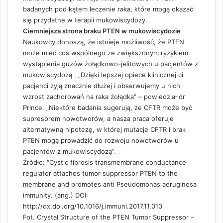
badanych pod kątem leczenie raka, które mogą okazać
się przydatne w terapii mukowiscydozy.
Ciemniejsza strona braku PTEN w mukowiscydozie
Naukowcy donoszą, że istnieje możliwość, że PTEN
może mieć coś wspólnego ze zwiększonym ryzykiem
wystąpienia guzów żołądkowo-jelitowych u pacjentów z
mukowiscydozą . „Dzięki lepszej opiece klinicznej ci
pacjenci żyją znacznie dłużej i obserwujemy u nich
wzrost zachorowań na raka żołądka” – powiedział dr
Prince. „Niektóre badania sugerują, że CFTR może być
supresorem nowotworów, a nasza praca oferuje
alternatywną hipotezę, w której mutacje CFTR i brak
PTEN mogą prowadzić do rozwoju nowotworów u
pacjentów z mukowiscydozą”.
Źródło: “Cystic fibrosis transmembrane conductance
regulator attaches tumor suppressor PTEN to the
membrane and promotes anti Pseudomonas aeruginosa
immunity. (
ang.
) DOI:
http://dx.doi.org/10.1016/j.immuni.2017.11.010
Fot. Crystal Structure of the PTEN Tumor Suppressor –