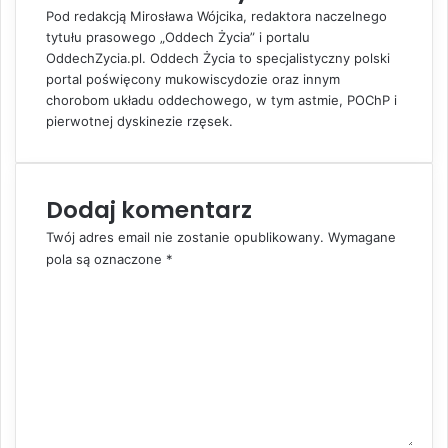
I
i
Pod redakcją Mirosława Wójcika, redaktora naczelnego
n
a
tytułu prasowego „Oddech Życia” i portalu
E
OddechZycia.pl. Oddech Życia to specjalistyczny polski
m
portal poświęcony mukowiscydozie oraz innym
a
chorobom układu oddechowego, w tym astmie, POChP i
i
pierwotnej dyskinezie rzęsek.
l
Dodaj komentarz
Twój adres email nie zostanie opublikowany.
Wymagane
pola są oznaczone
*
K
o
m
e
n
t
a
r