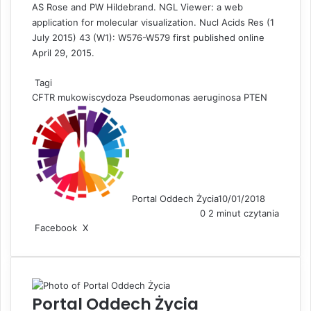
AS Rose and PW Hildebrand. NGL Viewer: a web
application for molecular visualization. Nucl Acids Res (1
July 2015) 43 (W1): W576-W579 first published online
April 29, 2015.
Tagi
CFTR
mukowiscydoza
Pseudomonas aeruginosa
PTEN
Portal Oddech Życia
10/01/2018
0
2 minut czytania
Facebook
X
L
S
D
i
h
r
n
a
u
k
r
k
e
e
u
Portal Oddech Życia
d
v
j