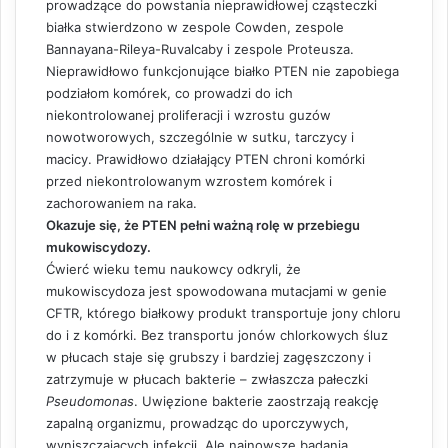
prowadzące do powstania nieprawidłowej cząsteczki
białka stwierdzono w zespole Cowden, zespole
Bannayana-Rileya-Ruvalcaby i zespole Proteusza.
Nieprawidłowo funkcjonujące białko PTEN nie zapobiega
podziałom komórek, co prowadzi do ich
niekontrolowanej proliferacji i wzrostu guzów
nowotworowych, szczególnie w sutku, tarczycy i
macicy. Prawidłowo działający PTEN chroni komórki
przed niekontrolowanym wzrostem komórek i
zachorowaniem na raka.
Okazuje się, że PTEN pełni ważną rolę w przebiegu
mukowiscydozy.
Ćwierć wieku temu naukowcy odkryli, że
mukowiscydoza jest spowodowana mutacjami w genie
CFTR, którego białkowy produkt transportuje jony chloru
do i z komórki. Bez transportu jonów chlorkowych śluz
w płucach staje się grubszy i bardziej zagęszczony i
zatrzymuje w płucach bakterie – zwłaszcza pałeczki
Pseudomonas
. Uwięzione bakterie zaostrzają reakcję
zapalną organizmu, prowadząc do uporczywych,
wyniszczających infekcji. Ale najnowsze badania