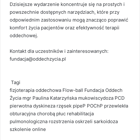
Dzisiejsze wydarzenie koncentruje się na prostych i
powszechnie dostępnych narzędziach, które przy
odpowiednim zastosowaniu mogą znacząco poprawić
komfort życia pacjentów oraz efektywność terapii
oddechowej.
Kontakt dla uczestników i zainteresowanych:
fundacja@oddechzycia.pl
Tagi
fizjoterapia oddechowa
Flow-ball
Fundacja Oddech
Życia
mgr Paulina Katarzyńska
mukowiscydoza
PCD
pierwotna dyskineza rzęsek
pipeP
POChP
przewlekła
obturacyjna chorobą płuc
rehabilitacja
pulmonologiczna
rozstrzenia oskrzeli
sarkoidoza
szkolenie online