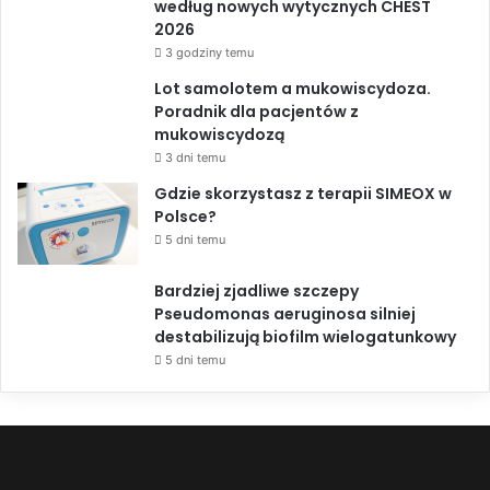
według nowych wytycznych CHEST
2026
3 godziny temu
Lot samolotem a mukowiscydoza.
Poradnik dla pacjentów z
mukowiscydozą
3 dni temu
Gdzie skorzystasz z terapii SIMEOX w
Polsce?
5 dni temu
Bardziej zjadliwe szczepy
Pseudomonas aeruginosa silniej
destabilizują biofilm wielogatunkowy
5 dni temu