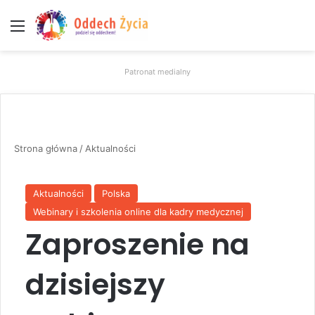
Menu
W
Patronat medialny
Strona główna
/
Aktualności
Aktualności
Polska
Webinary i szkolenia online dla kadry medycznej
Zaproszenie na
dzisiejszy