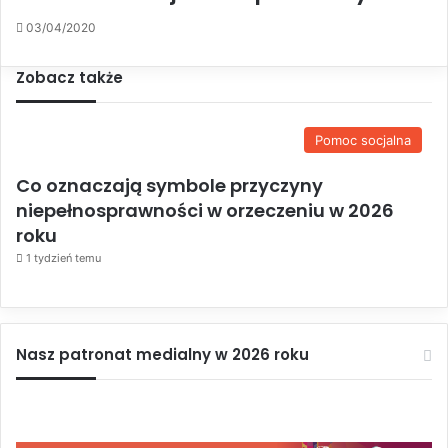
03/04/2020
Zobacz także
C
l
o
Pomoc socjalna
s
e
Co oznaczają symbole przyczyny
niepełnosprawności w orzeczeniu w 2026
roku
1 tydzień temu
Nasz patronat medialny w 2026 roku