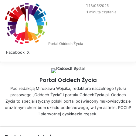
13/05/2025
1 minuta czytania
Portal Oddech Życia
Facebook
X
L
S
D
i
h
r
n
a
u
k
r
k
e
e
u
Portal Oddech Życia
d
v
j
Pod redakcją Mirosława Wójcika, redaktora naczelnego tytułu
I
i
prasowego „Oddech Życia” i portalu OddechZycia.pl. Oddech
n
a
Życia to specjalistyczny polski portal poświęcony mukowiscydozie
E
oraz innym chorobom układu oddechowego, w tym astmie, POChP
m
i pierwotnej dyskinezie rzęsek.
a
i
l